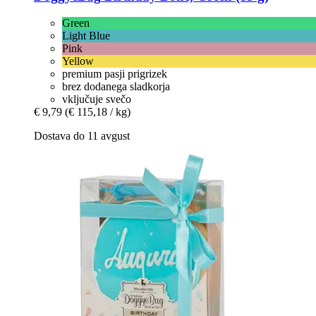
Green
Light Blue
Pink
Yellow
premium pasji prigrizek
brez dodanega sladkorja
vključuje svečo
€ 9,79
(€ 115,18 / kg)
Dostava do 11 avgust