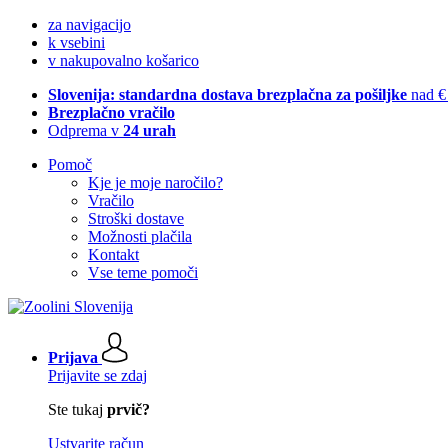
za navigacijo
k vsebini
v nakupovalno košarico
Slovenija: standardna dostava brezplačna za pošiljke
nad €
Brezplačno vračilo
Odprema v
24 urah
Pomoč
Kje je moje naročilo?
Vračilo
Stroški dostave
Možnosti plačila
Kontakt
Vse teme pomoči
Prijava
Prijavite se zdaj
Ste tukaj
prvič?
Ustvarite račun