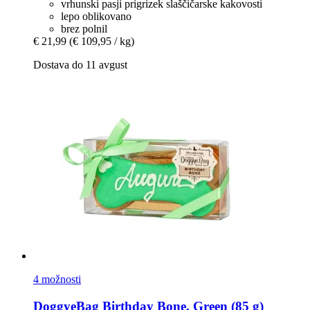
vrhunski pasji prigrizek slaščičarske kakovosti
lepo oblikovano
brez polnil
€ 21,99
(€ 109,95 / kg)
Dostava do 11 avgust
4 možnosti
DoggyeBag
Birthday Bone, Green (85 g)