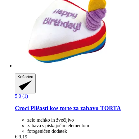
Košarica
5.0 (1)
Croci
Plišasti kos torte za zabavo TORTA
zelo mehko in žvečljivo
zabava s piskajočim elementom
fotogeničen dodatek
€ 9,19