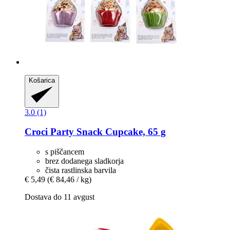
Košarica
3.0 (1)
Croci
Party Snack Cupcake, 65 g
s piščancem
brez dodanega sladkorja
čista rastlinska barvila
€ 5,49
(€ 84,46 / kg)
Dostava do 11 avgust