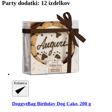
Party dodatki: 12 izdelkov
Košarica
DoggyeBag
Birthday Dog Cake, 200 g