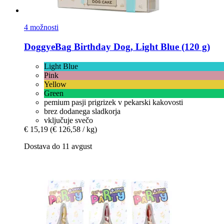
4 možnosti
DoggyeBag
Birthday Dog, Light Blue (120 g)
Light Blue
Pink
Yellow
Green
pemium pasji prigrizek v pekarski kakovosti
brez dodanega sladkorja
vključuje svečo
€ 15,19
(€ 126,58 / kg)
Dostava do 11 avgust