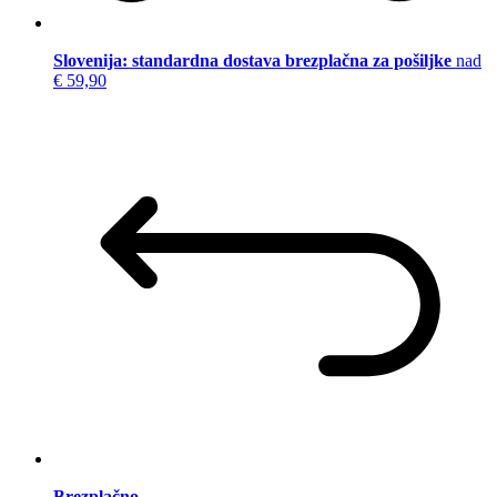
Slovenija: standardna dostava brezplačna za pošiljke
nad
€ 59,90
Brezplačno