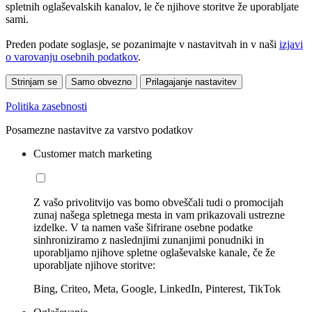
spletnih oglaševalskih kanalov, le če njihove storitve že uporabljate
sami.
Preden podate soglasje, se pozanimajte v nastavitvah in v naši
izjavi
o varovanju osebnih podatkov
.
Strinjam se
Samo obvezno
Prilagajanje nastavitev
Politika zasebnosti
Posamezne nastavitve za varstvo podatkov
Customer match marketing
Z vašo privolitvijo vas bomo obveščali tudi o promocijah
zunaj našega spletnega mesta in vam prikazovali ustrezne
izdelke. V ta namen vaše šifrirane osebne podatke
sinhroniziramo z naslednjimi zunanjimi ponudniki in
uporabljamo njihove spletne oglaševalske kanale, če že
uporabljate njihove storitve:
Bing, Criteo, Meta, Google, LinkedIn, Pinterest, TikTok