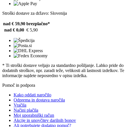
Stroški dostave za državo: Slovenija
nad € 59,90
brezplačno*
nad € 0,00
€ 5,90
* Ti stroški dostave veljajo za standardno pošiljanje. Lahko pride do
dodatnih stroškov, npr. zaradi teže, velikosti ali lastnosti izdelkov. Te
informacije najdete neposredno v opisu izdelka.
Pomoč in podpora
Kako oddati naročilo
Odprema in dostava naročila
Vračila
Načini plačila
Moj uporabniški račun
Akcije in unovčitev darilnih bonov
Ali potrebujete dodatno pomoč?