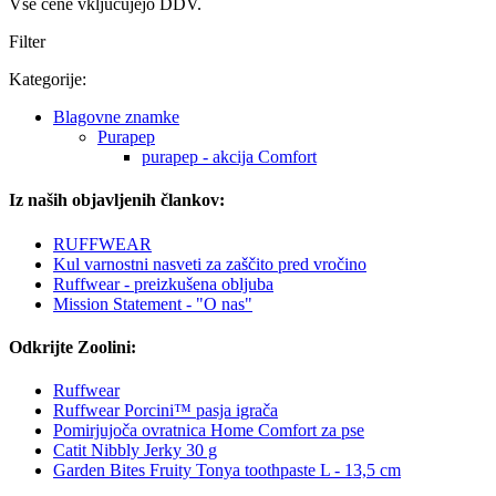
Vse cene vključujejo DDV.
Filter
Kategorije:
Blagovne znamke
Purapep
purapep - akcija Comfort
Iz naših objavljenih člankov:
RUFFWEAR
Kul varnostni nasveti za zaščito pred vročino
Ruffwear - preizkušena obljuba
Mission Statement - "O nas"
Odkrijte Zoolini:
Ruffwear
Ruffwear Porcini™ pasja igrača
Pomirjujoča ovratnica Home Comfort za pse
Catit Nibbly Jerky 30 g
Garden Bites Fruity Tonya toothpaste L - 13,5 cm