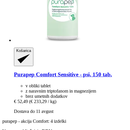
Košarica
Purapep
Comfort Sensitive -​ psi, 150 tab.
v obliki tablet
z naravnim triptofanom in magnezijem
brez umetnih dodatkov
€ 52,49
(€ 233,29 / kg)
Dostava do 11 avgust
purapep - akcija Comfort: 4 izdelki