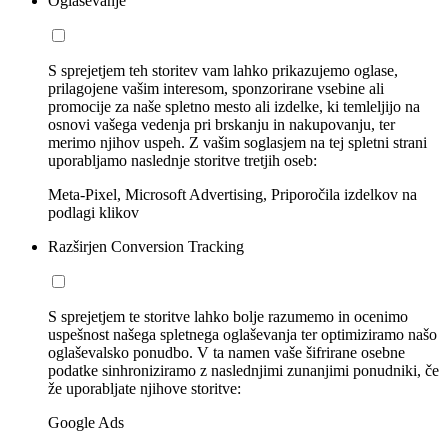
Oglaševanje
S sprejetjem teh storitev vam lahko prikazujemo oglase,
prilagojene vašim interesom, sponzorirane vsebine ali
promocije za naše spletno mesto ali izdelke, ki temleljijo na
osnovi vašega vedenja pri brskanju in nakupovanju, ter
merimo njihov uspeh. Z vašim soglasjem na tej spletni strani
uporabljamo naslednje storitve tretjih oseb:
Meta-Pixel, Microsoft Advertising, Priporočila izdelkov na
podlagi klikov
Razširjen Conversion Tracking
S sprejetjem te storitve lahko bolje razumemo in ocenimo
uspešnost našega spletnega oglaševanja ter optimiziramo našo
oglaševalsko ponudbo. V ta namen vaše šifrirane osebne
podatke sinhroniziramo z naslednjimi zunanjimi ponudniki, če
že uporabljate njihove storitve:
Google Ads