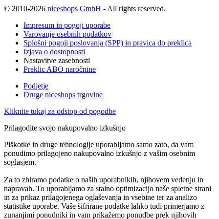
© 2010-2026
niceshops GmbH
- All rights reserved.
Impresum in pogoji uporabe
Varovanje osebnih podatkov
Splošni pogoji poslovanja (SPP) in pravica do preklica
Izjava o dostopnosti
Nastavitve zasebnosti
Preklic ABO naročnine
Podjetje
Druge niceshops trgovine
Kliknite tukaj za odstop od pogodbe
Prilagodite svojo nakupovalno izkušnjo
Piškotke in druge tehnologije uporabljamo samo zato, da vam
ponudimo prilagojeno nakupovalno izkušnjo z vašim osebnim
soglasjem.
Za to zbiramo podatke o naših uporabnikih, njihovem vedenju in
napravah. To uporabljamo za stalno optimizacijo naše spletne strani
in za prikaz prilagojenega oglaševanja in vsebine ter za analizo
statistike uporabe. Vaše šifrirane podatke lahko tudi primerjamo z
zunanjimi ponudniki in vam prikažemo ponudbe prek njihovih