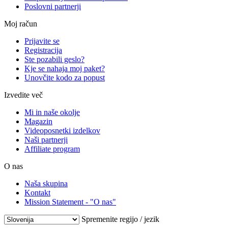
Poslovni partnerji
Moj račun
Prijavite se
Registracija
Ste pozabili geslo?
Kje se nahaja moj paket?
Unovčite kodo za popust
Izvedite več
Mi in naše okolje
Magazin
Videoposnetki izdelkov
Naši partnerji
Affiliate program
O nas
Naša skupina
Kontakt
Mission Statement - "O nas"
Spremenite regijo / jezik