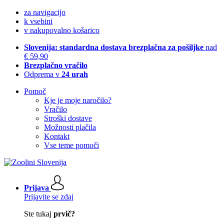
za navigacijo
k vsebini
v nakupovalno košarico
Slovenija: standardna dostava brezplačna za pošiljke
nad
€ 59,90
Brezplačno vračilo
Odprema v
24 urah
Pomoč
Kje je moje naročilo?
Vračilo
Stroški dostave
Možnosti plačila
Kontakt
Vse teme pomoči
Prijava
Prijavite se zdaj
Ste tukaj
prvič?