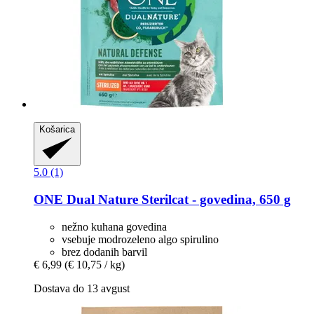
Košarica
5.0 (1)
ONE
Dual Nature Sterilcat -​ govedina, 650 g
nežno kuhana govedina
vsebuje modrozeleno algo spirulino
brez dodanih barvil
€ 6,99
(€ 10,75 / kg)
Dostava do 13 avgust