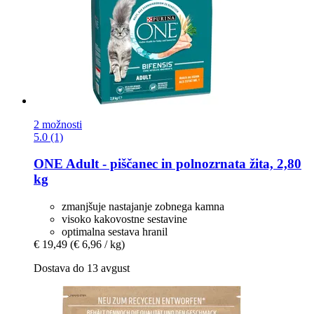
2 možnosti
5.0 (1)
ONE
Adult -​ piščanec in polnozrnata žita, 2,80
kg
zmanjšuje nastajanje zobnega kamna
visoko kakovostne sestavine
optimalna sestava hranil
€ 19,49
(€ 6,96 / kg)
Dostava do 13 avgust