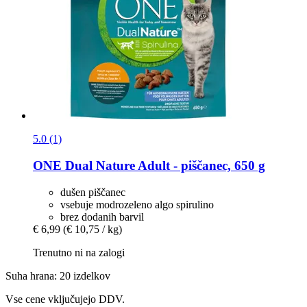
5.0 (1)
ONE
Dual Nature Adult -​ piščanec, 650 g
dušen piščanec
vsebuje modrozeleno algo spirulino
brez dodanih barvil
€ 6,99
(€ 10,75 / kg)
Trenutno ni na zalogi
Suha hrana: 20 izdelkov
Vse cene vključujejo DDV.