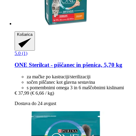
Košarica
5.0 (1)
ONE
Sterilcat -​ piščanec in pšenica, 5,70 kg
za mačke po kastraciji/sterilizaciji
sočen piščanec kot glavna sestavina
s pomembnimi omega 3 in 6 maščobnimi kislinami
€ 37,99
(€ 6,66 / kg)
Dostava do 24 avgust