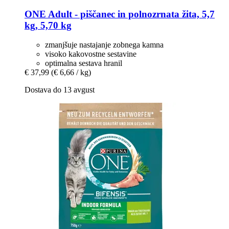
ONE
Adult -​ piščanec in polnozrnata žita, 5,7
kg, 5,70 kg
zmanjšuje nastajanje zobnega kamna
visoko kakovostne sestavine
optimalna sestava hranil
€ 37,99
(€ 6,66 / kg)
Dostava do 13 avgust