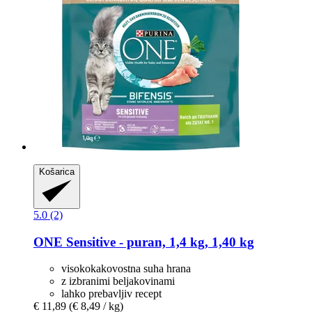
Košarica
5.0 (2)
ONE
Sensitive -​ puran, 1,4 kg, 1,40 kg
visokokakovostna suha hrana
z izbranimi beljakovinami
lahko prebavljiv recept
€ 11,89
(€ 8,49 / kg)