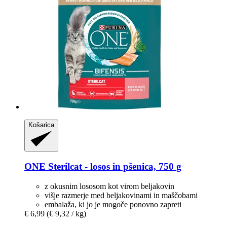
Košarica
ONE
Sterilcat -​ losos in pšenica, 750 g
z okusnim lososom kot virom beljakovin
višje razmerje med beljakovinami in maščobami
embalaža, ki jo je mogoče ponovno zapreti
€ 6,99
(€ 9,32 / kg)