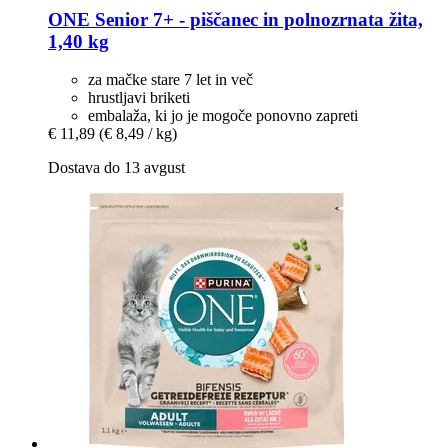
ONE
Senior 7+ -​ piščanec in polnozrnata žita,
1,40 kg
za mačke stare 7 let in več
hrustljavi briketi
embalaža, ki jo je mogoče ponovno zapreti
€ 11,89
(€ 8,49 / kg)
Dostava do 13 avgust