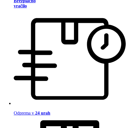
Brezplačno
vračilo
Odprema v
24 urah