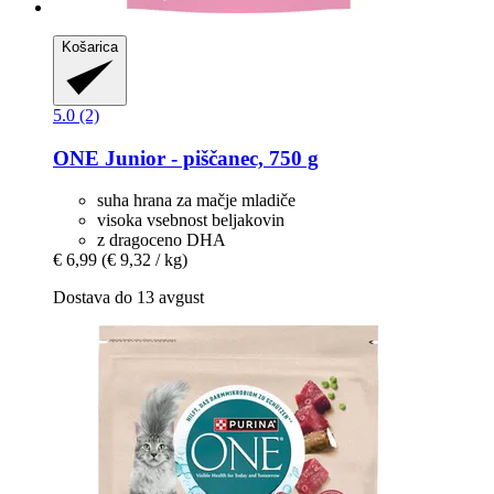
Košarica
5.0 (2)
ONE
Junior -​ piščanec, 750 g
suha hrana za mačje mladiče
visoka vsebnost beljakovin
z dragoceno DHA
€ 6,99
(€ 9,32 / kg)
Dostava do 13 avgust