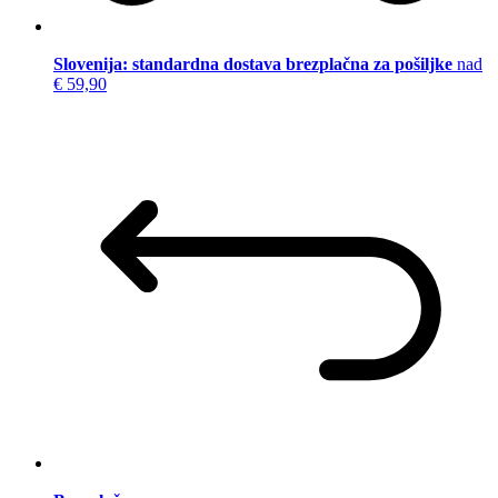
Slovenija: standardna dostava brezplačna za pošiljke
nad
€ 59,90