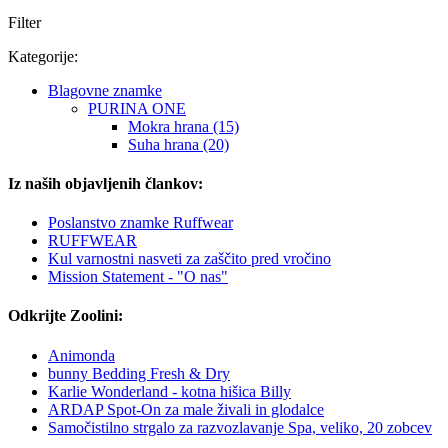
Filter
Kategorije:
Blagovne znamke
PURINA ONE
Mokra hrana (15)
Suha hrana (20)
Iz naših objavljenih člankov:
Poslanstvo znamke Ruffwear
RUFFWEAR
Kul varnostni nasveti za zaščito pred vročino
Mission Statement - "O nas"
Odkrijte Zoolini:
Animonda
bunny Bedding Fresh & Dry
Karlie Wonderland - kotna hišica Billy
ARDAP Spot-On za male živali in glodalce
Samočistilno strgalo za razvozlavanje Spa, veliko, 20 zobcev