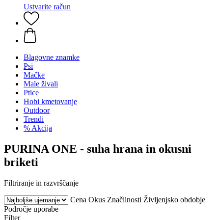
Ustvarite račun
Blagovne znamke
Psi
Mačke
Male živali
Ptice
Hobi kmetovanje
Outdoor
Trendi
% Akcija
PURINA ONE - suha hrana in okusni
briketi
Filtriranje in razvrščanje
Cena
Okus
Značilnosti
Življenjsko obdobje
Področje uporabe
Filter