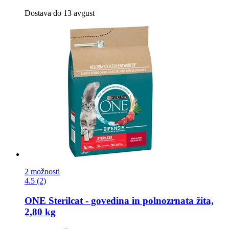
Dostava do 13 avgust
2 možnosti
4.5 (2)
ONE
Sterilcat -​ govedina in polnozrnata žita,
2,80 kg