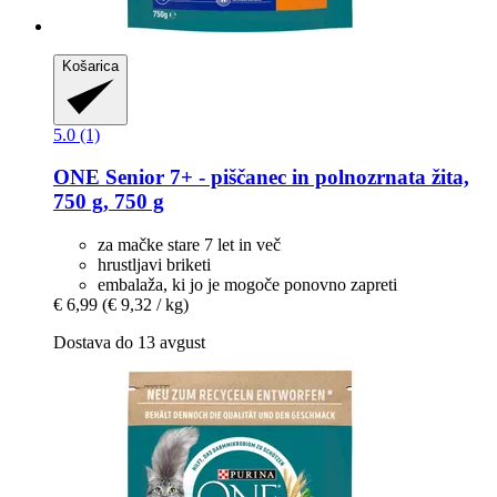
Košarica
5.0 (1)
ONE
Senior 7+ -​ piščanec in polnozrnata žita,
750 g, 750 g
za mačke stare 7 let in več
hrustljavi briketi
embalaža, ki jo je mogoče ponovno zapreti
€ 6,99
(€ 9,32 / kg)
Dostava do 13 avgust