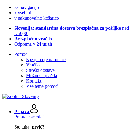
za navigacijo
k vsebini
v nakupovalno košarico
Slovenija: standardna dostava brezplačna za pošiljke
nad
€ 59,90
Brezplačno vračilo
Odprema v
24 urah
Pomoč
Kje je moje naročilo?
Vračilo
Stroški dostave
Možnosti plačila
Kontakt
Vse teme pomoči
Prijava
Prijavite se zdaj
Ste tukaj
prvič?