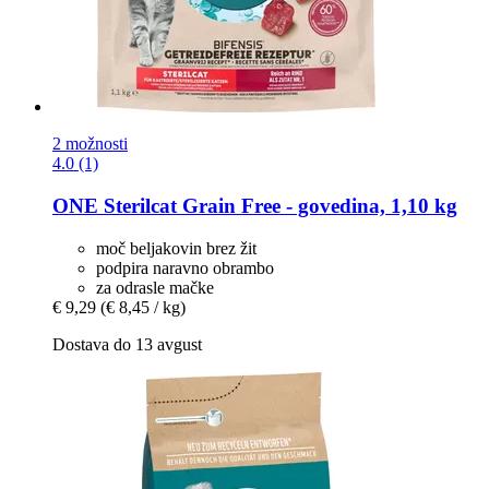
2 možnosti
4.0 (1)
ONE
Sterilcat Grain Free -​ govedina, 1,10 kg
moč beljakovin brez žit
podpira naravno obrambo
za odrasle mačke
€ 9,29
(€ 8,45 / kg)
Dostava do 13 avgust