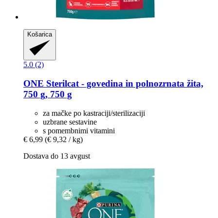
Košarica
5.0 (2)
ONE
Sterilcat -​ govedina in polnozrnata žita,
750 g, 750 g
za mačke po kastraciji/sterilizaciji
uzbrane sestavine
s pomembnimi vitamini
€ 6,99
(€ 9,32 / kg)
Dostava do 13 avgust