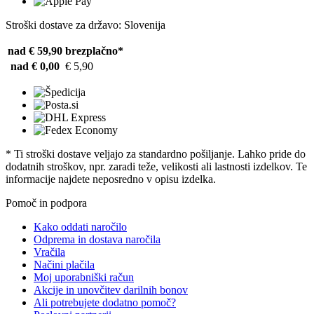
Stroški dostave za državo: Slovenija
nad € 59,90
brezplačno*
nad € 0,00
€ 5,90
* Ti stroški dostave veljajo za standardno pošiljanje. Lahko pride do
dodatnih stroškov, npr. zaradi teže, velikosti ali lastnosti izdelkov. Te
informacije najdete neposredno v opisu izdelka.
Pomoč in podpora
Kako oddati naročilo
Odprema in dostava naročila
Vračila
Načini plačila
Moj uporabniški račun
Akcije in unovčitev darilnih bonov
Ali potrebujete dodatno pomoč?