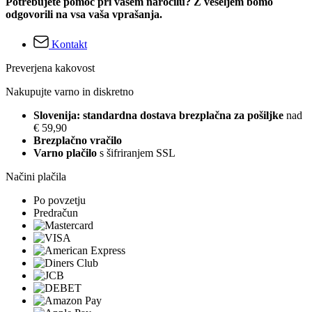
Potrebujete pomoč pri vašem naročilu? Z veseljem bomo
odgovorili na vsa vaša vprašanja.
Kontakt
Preverjena kakovost
Nakupujte varno in diskretno
Slovenija: standardna dostava brezplačna za pošiljke
nad
€ 59,90
Brezplačno vračilo
Varno plačilo
s šifriranjem SSL
Načini plačila
Po povzetju
Predračun