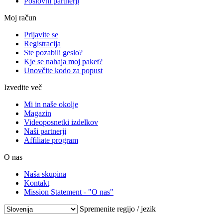
Poslovni partnerji
Moj račun
Prijavite se
Registracija
Ste pozabili geslo?
Kje se nahaja moj paket?
Unovčite kodo za popust
Izvedite več
Mi in naše okolje
Magazin
Videoposnetki izdelkov
Naši partnerji
Affiliate program
O nas
Naša skupina
Kontakt
Mission Statement - "O nas"
Spremenite regijo / jezik