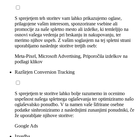
S sprejetjem teh storitev vam lahko prikazujemo oglase,
prilagojene vašim interesom, sponzorirane vsebine ali
promocije za naše spletno mesto ali izdelke, ki temleljijo na
osnovi vašega vedenja pri brskanju in nakupovanju, ter
merimo njihov uspeh. Z vašim soglasjem na tej spletni strani
uporabljamo naslednje storitve tretjih oseb:
Meta-Pixel, Microsoft Advertising, Priporočila izdelkov na
podlagi klikov
Razširjen Conversion Tracking
S sprejetjem te storitve lahko bolje razumemo in ocenimo
uspešnost našega spletnega oglaševanja ter optimiziramo našo
oglaševalsko ponudbo. V ta namen vaše šifrirane osebne
podatke sinhroniziramo z naslednjimi zunanjimi ponudniki, če
že uporabljate njihove storitve:
Google Ads
Izvedba