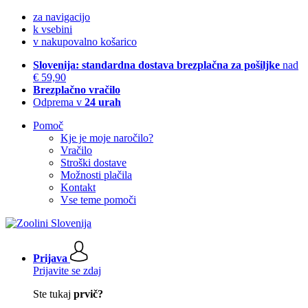
za navigacijo
k vsebini
v nakupovalno košarico
Slovenija: standardna dostava brezplačna za pošiljke
nad
€ 59,90
Brezplačno vračilo
Odprema v
24 urah
Pomoč
Kje je moje naročilo?
Vračilo
Stroški dostave
Možnosti plačila
Kontakt
Vse teme pomoči
Prijava
Prijavite se zdaj
Ste tukaj
prvič?