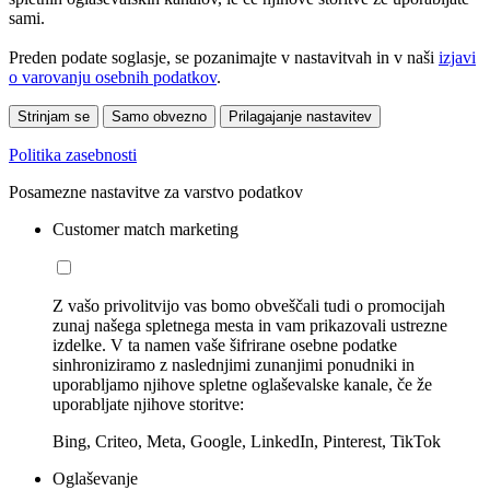
sami.
Preden podate soglasje, se pozanimajte v nastavitvah in v naši
izjavi
o varovanju osebnih podatkov
.
Strinjam se
Samo obvezno
Prilagajanje nastavitev
Politika zasebnosti
Posamezne nastavitve za varstvo podatkov
Customer match marketing
Z vašo privolitvijo vas bomo obveščali tudi o promocijah
zunaj našega spletnega mesta in vam prikazovali ustrezne
izdelke. V ta namen vaše šifrirane osebne podatke
sinhroniziramo z naslednjimi zunanjimi ponudniki in
uporabljamo njihove spletne oglaševalske kanale, če že
uporabljate njihove storitve:
Bing, Criteo, Meta, Google, LinkedIn, Pinterest, TikTok
Oglaševanje