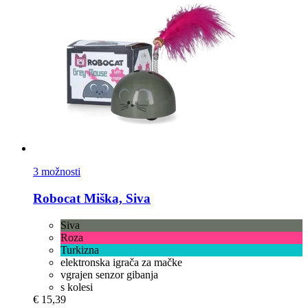
3 možnosti
Robocat
Miška, Siva
Siva
Roza
Turkizna
elektronska igrača za mačke
vgrajen senzor gibanja
s kolesi
€ 15,39