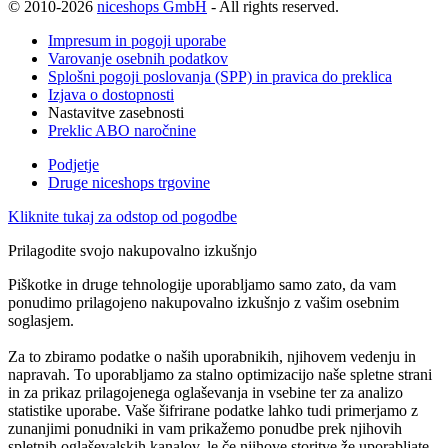
© 2010-2026
niceshops GmbH
- All rights reserved.
Impresum in pogoji uporabe
Varovanje osebnih podatkov
Splošni pogoji poslovanja (SPP) in pravica do preklica
Izjava o dostopnosti
Nastavitve zasebnosti
Preklic ABO naročnine
Podjetje
Druge niceshops trgovine
Kliknite tukaj za odstop od pogodbe
Prilagodite svojo nakupovalno izkušnjo
Piškotke in druge tehnologije uporabljamo samo zato, da vam
ponudimo prilagojeno nakupovalno izkušnjo z vašim osebnim
soglasjem.
Za to zbiramo podatke o naših uporabnikih, njihovem vedenju in
napravah. To uporabljamo za stalno optimizacijo naše spletne strani
in za prikaz prilagojenega oglaševanja in vsebine ter za analizo
statistike uporabe. Vaše šifrirane podatke lahko tudi primerjamo z
zunanjimi ponudniki in vam prikažemo ponudbe prek njihovih
spletnih oglaševalskih kanalov, le če njihove storitve že uporabljate