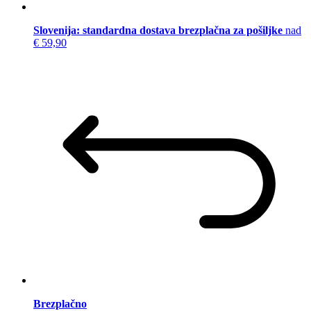
Slovenija: standardna dostava brezplačna za pošiljke
nad
€ 59,90
Brezplačno