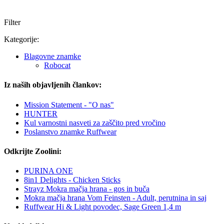
Filter
Kategorije:
Blagovne znamke
Robocat
Iz naših objavljenih člankov:
Mission Statement - "O nas"
HUNTER
Kul varnostni nasveti za zaščito pred vročino
Poslanstvo znamke Ruffwear
Odkrijte Zoolini:
PURINA ONE
8in1 Delights - Chicken Sticks
Strayz Mokra mačja hrana - gos in buča
Mokra mačja hrana Vom Feinsten - Adult, perutnina in saj
Ruffwear Hi & Light povodec, Sage Green 1,4 m