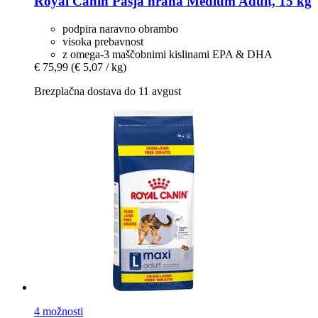
Royal Canin
Pasja hrana Medium Adult, 15 kg
podpira naravno obrambo
visoka prebavnost
z omega-3 maščobnimi kislinami EPA & DHA
€ 75,99
(€ 5,07 / kg)
Brezplačna dostava do 11 avgust
4 možnosti