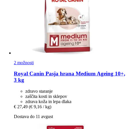
2 možnosti
Royal Canin
Pasja hrana Medium Ageing 10+,
3 kg
zdravo staranje
zaščita kosti in sklepov
zdrava koža in lepa dlaka
€ 27,49
(€ 9,16 / kg)
Dostava do 11 avgust