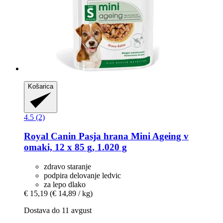
Košarica
4.5 (2)
Royal Canin
Pasja hrana Mini Ageing v
omaki, 12 x 85 g, 1.020 g
zdravo staranje
podpira delovanje ledvic
za lepo dlako
€ 15,19
(€ 14,89 / kg)
Dostava do 11 avgust