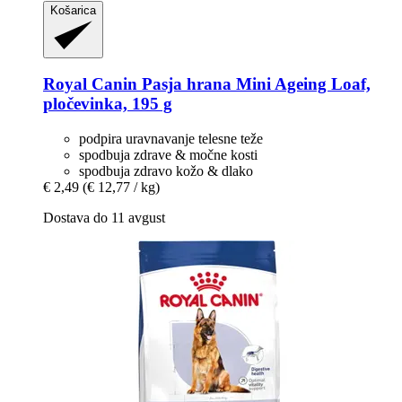
Košarica
Royal Canin
Pasja hrana Mini Ageing Loaf,
pločevinka, 195 g
podpira uravnavanje telesne teže
spodbuja zdrave & močne kosti
spodbuja zdravo kožo & dlako
€ 2,49
(€ 12,77 / kg)
Dostava do 11 avgust