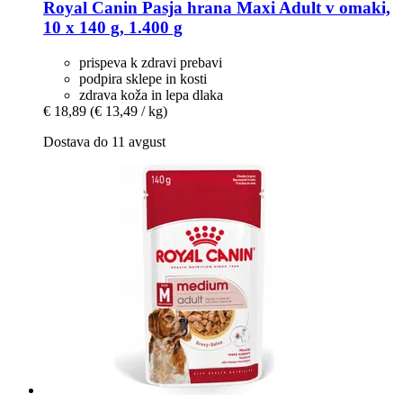
Royal Canin
Pasja hrana Maxi Adult v omaki,
10 x 140 g, 1.400 g
prispeva k zdravi prebavi
podpira sklepe in kosti
zdrava koža in lepa dlaka
€ 18,89
(€ 13,49 / kg)
Dostava do 11 avgust