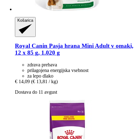
Košarica
Royal Canin
Pasja hrana Mini Adult v omaki,
12 x 85 g, 1.020 g
zdrava prebava
prilagojena energijska vsebnost
za lepo dlako
€ 14,09
(€ 13,81 / kg)
Dostava do 11 avgust