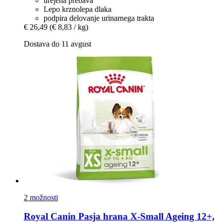
urejena prebava
Lepo krznolepa dlaka
podpira delovanje urinarnega trakta
€ 26,49
(€ 8,83 / kg)
Dostava do 11 avgust
2 možnosti
Royal Canin
Pasja hrana X-​Small Ageing 12+,