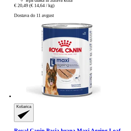
lepa dlaka in zdrava koža
€ 20,49
(€ 14,64 / kg)
Dostava do 11 avgust
Košarica
Royal Canin
Pasja hrana Maxi Ageing Loaf,