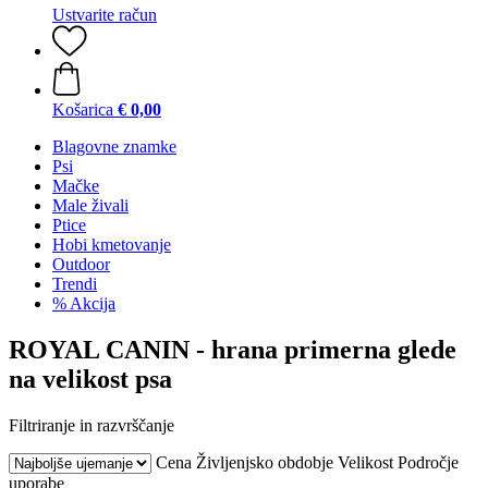
Ustvarite račun
Košarica
€ 0,00
Blagovne znamke
Psi
Mačke
Male živali
Ptice
Hobi kmetovanje
Outdoor
Trendi
% Akcija
ROYAL CANIN - hrana primerna glede
na velikost psa
Filtriranje in razvrščanje
Cena
Življenjsko obdobje
Velikost
Področje
uporabe