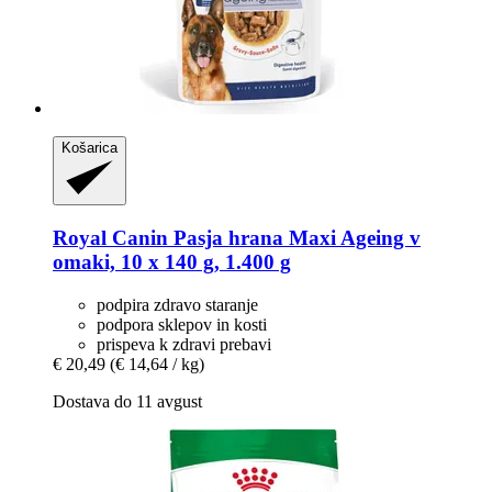
Košarica
Royal Canin
Pasja hrana Maxi Ageing v
omaki, 10 x 140 g, 1.400 g
podpira zdravo staranje
podpora sklepov in kosti
prispeva k zdravi prebavi
€ 20,49
(€ 14,64 / kg)
Dostava do 11 avgust