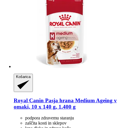
Košarica
Royal Canin
Pasja hrana Medium Ageing v
omaki, 10 x 140 g, 1.400 g
podpora zdravemu staranju
zaščita kosti in sklepov