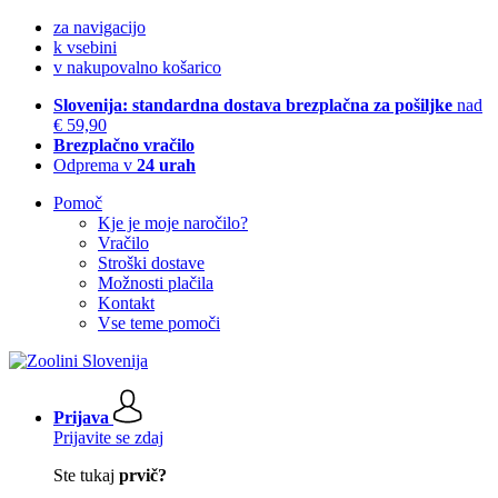
za navigacijo
k vsebini
v nakupovalno košarico
Slovenija: standardna dostava brezplačna za pošiljke
nad
€ 59,90
Brezplačno vračilo
Odprema v
24 urah
Pomoč
Kje je moje naročilo?
Vračilo
Stroški dostave
Možnosti plačila
Kontakt
Vse teme pomoči
Prijava
Prijavite se zdaj
Ste tukaj
prvič?