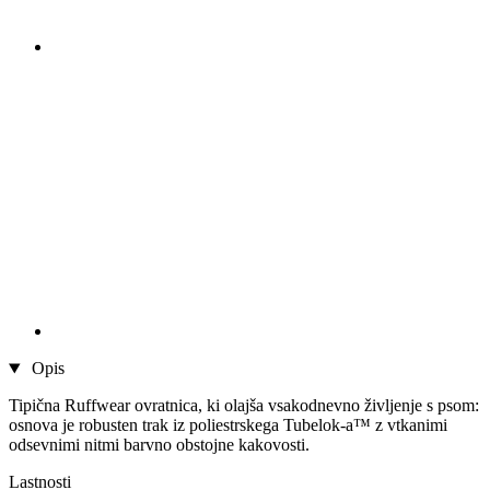
Opis
Tipična Ruffwear ovratnica, ki olajša vsakodnevno življenje s psom:
osnova je robusten trak iz poliestrskega Tubelok-a™ z vtkanimi
odsevnimi nitmi barvno obstojne kakovosti.
Lastnosti