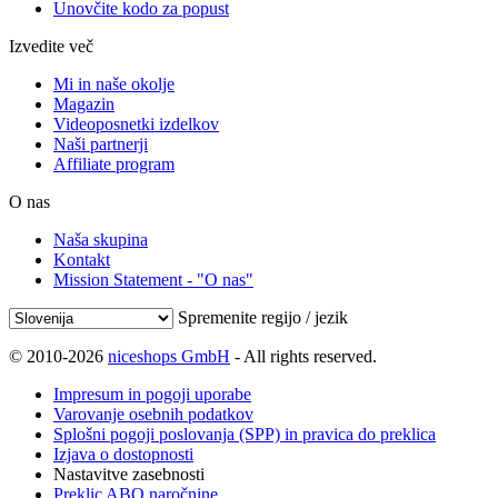
Unovčite kodo za popust
Izvedite več
Mi in naše okolje
Magazin
Videoposnetki izdelkov
Naši partnerji
Affiliate program
O nas
Naša skupina
Kontakt
Mission Statement - "O nas"
Spremenite regijo / jezik
© 2010-2026
niceshops GmbH
- All rights reserved.
Impresum in pogoji uporabe
Varovanje osebnih podatkov
Splošni pogoji poslovanja (SPP) in pravica do preklica
Izjava o dostopnosti
Nastavitve zasebnosti
Preklic ABO naročnine