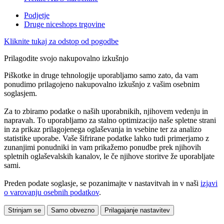
Podjetje
Druge niceshops trgovine
Kliknite tukaj za odstop od pogodbe
Prilagodite svojo nakupovalno izkušnjo
Piškotke in druge tehnologije uporabljamo samo zato, da vam
ponudimo prilagojeno nakupovalno izkušnjo z vašim osebnim
soglasjem.
Za to zbiramo podatke o naših uporabnikih, njihovem vedenju in
napravah. To uporabljamo za stalno optimizacijo naše spletne strani
in za prikaz prilagojenega oglaševanja in vsebine ter za analizo
statistike uporabe. Vaše šifrirane podatke lahko tudi primerjamo z
zunanjimi ponudniki in vam prikažemo ponudbe prek njihovih
spletnih oglaševalskih kanalov, le če njihove storitve že uporabljate
sami.
Preden podate soglasje, se pozanimajte v nastavitvah in v naši
izjavi
o varovanju osebnih podatkov
.
Strinjam se
Samo obvezno
Prilagajanje nastavitev