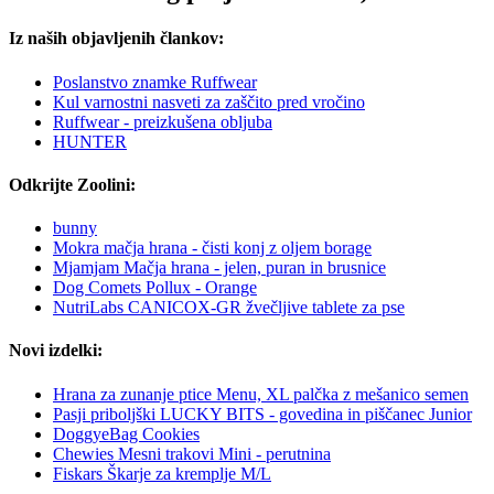
Iz naših objavljenih člankov:
Poslanstvo znamke Ruffwear
Kul varnostni nasveti za zaščito pred vročino
Ruffwear - preizkušena obljuba
HUNTER
Odkrijte Zoolini:
bunny
Mokra mačja hrana - čisti konj z oljem borage
Mjamjam Mačja hrana - jelen, puran in brusnice
Dog Comets Pollux - Orange
NutriLabs CANICOX-GR žvečljive tablete za pse
Novi izdelki:
Hrana za zunanje ptice Menu, XL palčka z mešanico semen
Pasji priboljški LUCKY BITS - govedina in piščanec Junior
DoggyeBag Cookies
Chewies Mesni trakovi Mini - perutnina
Fiskars Škarje za kremplje M/L