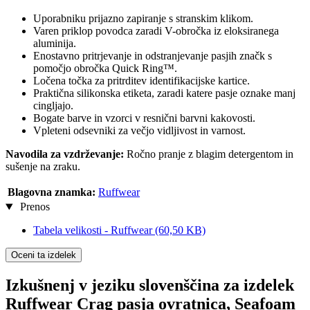
Uporabniku prijazno zapiranje s stranskim klikom.
Varen priklop povodca zaradi V-obročka iz eloksiranega
aluminija.
Enostavno pritrjevanje in odstranjevanje pasjih značk s
pomočjo obročka Quick Ring™.
Ločena točka za pritrditev identifikacijske kartice.
Praktična silikonska etiketa, zaradi katere pasje oznake manj
cingljajo.
Bogate barve in vzorci v resnični barvni kakovosti.
Vpleteni odsevniki za večjo vidljivost in varnost.
Navodila za vzdrževanje:
Ročno pranje z blagim detergentom in
sušenje na zraku.
Blagovna znamka:
Ruffwear
Prenos
Tabela velikosti - Ruffwear
(60,50 KB)
Oceni ta izdelek
Izkušnenj v jeziku slovenščina za izdelek
Ruffwear Crag pasja ovratnica, Seafoam