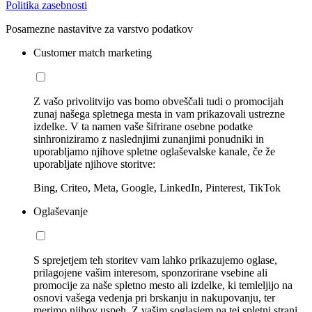
Politika zasebnosti
Posamezne nastavitve za varstvo podatkov
Customer match marketing
Z vašo privolitvijo vas bomo obveščali tudi o promocijah
zunaj našega spletnega mesta in vam prikazovali ustrezne
izdelke. V ta namen vaše šifrirane osebne podatke
sinhroniziramo z naslednjimi zunanjimi ponudniki in
uporabljamo njihove spletne oglaševalske kanale, če že
uporabljate njihove storitve:
Bing, Criteo, Meta, Google, LinkedIn, Pinterest, TikTok
Oglaševanje
S sprejetjem teh storitev vam lahko prikazujemo oglase,
prilagojene vašim interesom, sponzorirane vsebine ali
promocije za naše spletno mesto ali izdelke, ki temleljijo na
osnovi vašega vedenja pri brskanju in nakupovanju, ter
merimo njihov uspeh. Z vašim soglasjem na tej spletni strani