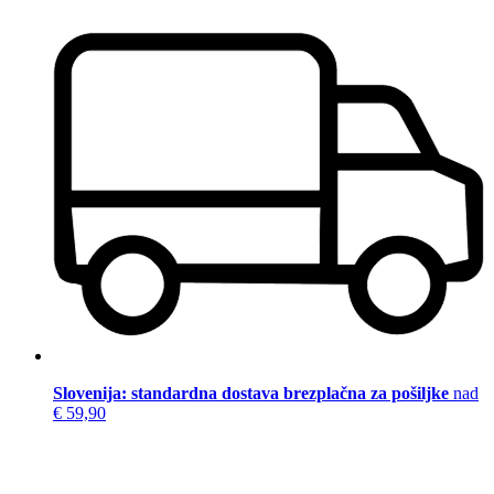
Slovenija: standardna dostava brezplačna za pošiljke
nad
€ 59,90