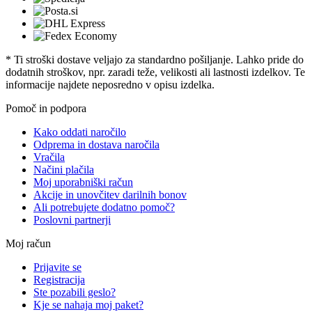
* Ti stroški dostave veljajo za standardno pošiljanje. Lahko pride do
dodatnih stroškov, npr. zaradi teže, velikosti ali lastnosti izdelkov. Te
informacije najdete neposredno v opisu izdelka.
Pomoč in podpora
Kako oddati naročilo
Odprema in dostava naročila
Vračila
Načini plačila
Moj uporabniški račun
Akcije in unovčitev darilnih bonov
Ali potrebujete dodatno pomoč?
Poslovni partnerji
Moj račun
Prijavite se
Registracija
Ste pozabili geslo?
Kje se nahaja moj paket?