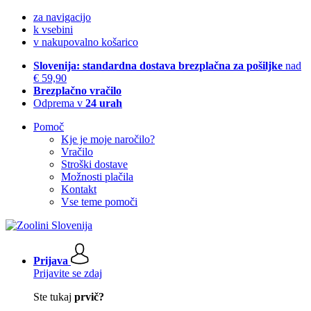
za navigacijo
k vsebini
v nakupovalno košarico
Slovenija: standardna dostava brezplačna za pošiljke
nad
€ 59,90
Brezplačno vračilo
Odprema v
24 urah
Pomoč
Kje je moje naročilo?
Vračilo
Stroški dostave
Možnosti plačila
Kontakt
Vse teme pomoči
Prijava
Prijavite se zdaj
Ste tukaj
prvič?