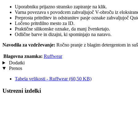
Uporabniku prijazno stransko zapiranje na klik.
Varna povezava s povodcem zahvaljujoč V-obroču iz eloksirane
Preprosta pritrditev in odstranitev pasje oznake zahvaljujoč Q
Ločeno pritrdilno mesto za ID.
Praktične silikonske oznake, da manj žvenketajo.
Odlične barve in dizajni, ki spominjajo na naravo.
Navodila za vzdrževanje:
Ročno pranje z blagim detergentom in suš
Blagovna znamka:
Ruffwear
Dodatki
Prenos
Tabela velikosti - Ruffwear
(60,50 KB)
Ustrezni izdelki