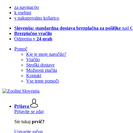
za navigacijo
k vsebini
v nakupovalno košarico
Slovenija: standardna dostava brezplačna za pošiljke
nad €
Brezplačno vračilo
Odprema v
24 urah
Pomoč
Kje je moje naročilo?
Vračilo
Stroški dostave
Možnosti plačila
Kontakt
Vse teme pomoči
Prijava
Prijavite se zdaj
Ste tukaj
prvič?
Ustvarite račun