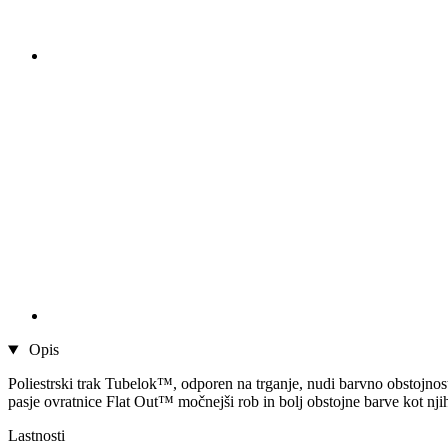
Opis
Poliestrski trak Tubelok™, odporen na trganje, nudi barvno obstojnost
pasje ovratnice Flat Out™ močnejši rob in bolj obstojne barve kot nji
Lastnosti