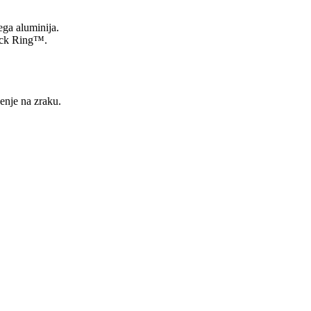
ga aluminija.
uick Ring™.
enje na zraku.