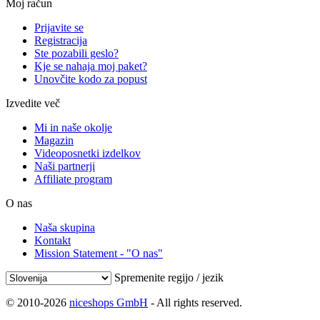
Moj račun
Prijavite se
Registracija
Ste pozabili geslo?
Kje se nahaja moj paket?
Unovčite kodo za popust
Izvedite več
Mi in naše okolje
Magazin
Videoposnetki izdelkov
Naši partnerji
Affiliate program
O nas
Naša skupina
Kontakt
Mission Statement - "O nas"
Spremenite regijo / jezik
© 2010-2026
niceshops GmbH
- All rights reserved.