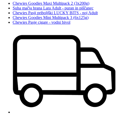
Chewies Goodies Maxi Multipack 2 (3x200g)
Suha mačja hrana Lara Adult - puran in piščanec
Chewies Pasji priboljški LUCKY BITS - noj Adult
Chewies Goodies Mini Multipack 3 (6x125g)
Chewies Pasje cigare - vodni bivol