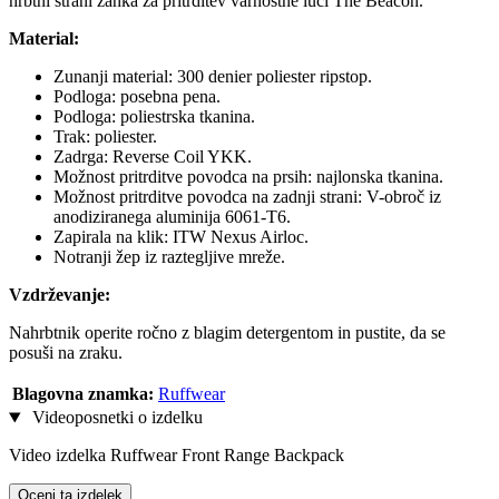
hrbtni strani zanka za pritrditev varnostne luči The Beacon.
Material:
Zunanji material: 300 denier poliester ripstop.
Podloga: posebna pena.
Podloga: poliestrska tkanina.
Trak: poliester.
Zadrga: Reverse Coil YKK.
Možnost pritrditve povodca na prsih: najlonska tkanina.
Možnost pritrditve povodca na zadnji strani: V-obroč iz
anodiziranega aluminija 6061-T6.
Zapirala na klik: ITW Nexus Airloc.
Notranji žep iz raztegljive mreže.
Vzdrževanje:
Nahrbtnik operite ročno z blagim detergentom in pustite, da se
posuši na zraku.
Blagovna znamka:
Ruffwear
Videoposnetki o izdelku
Video izdelka Ruffwear Front Range Backpack
Oceni ta izdelek