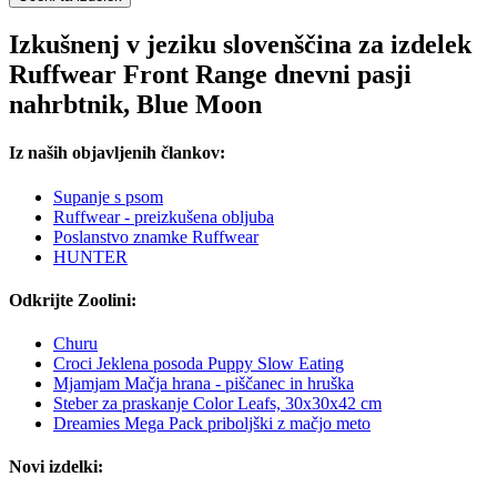
Izkušnenj v jeziku slovenščina za izdelek
Ruffwear Front Range dnevni pasji
nahrbtnik, Blue Moon
Iz naših objavljenih člankov:
Supanje s psom
Ruffwear - preizkušena obljuba
Poslanstvo znamke Ruffwear
HUNTER
Odkrijte Zoolini:
Churu
Croci Jeklena posoda Puppy Slow Eating
Mjamjam Mačja hrana - piščanec in hruška
Steber za praskanje Color Leafs, 30x30x42 cm
Dreamies Mega Pack priboljški z mačjo meto
Novi izdelki: