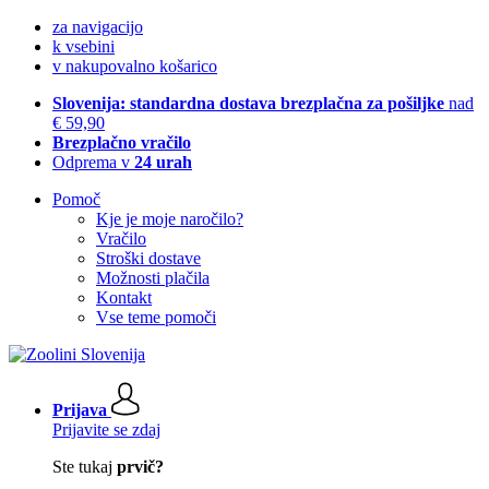
za navigacijo
k vsebini
v nakupovalno košarico
Slovenija: standardna dostava brezplačna za pošiljke
nad
€ 59,90
Brezplačno vračilo
Odprema v
24 urah
Pomoč
Kje je moje naročilo?
Vračilo
Stroški dostave
Možnosti plačila
Kontakt
Vse teme pomoči
Prijava
Prijavite se zdaj
Ste tukaj
prvič?