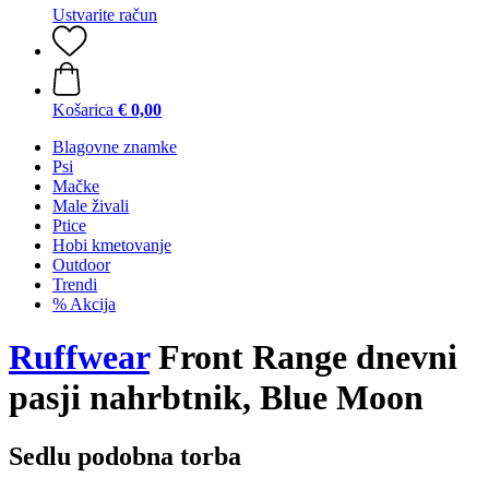
Ustvarite račun
Košarica
€ 0,00
Blagovne znamke
Psi
Mačke
Male živali
Ptice
Hobi kmetovanje
Outdoor
Trendi
% Akcija
Ruffwear
Front Range dnevni
pasji nahrbtnik, Blue Moon
Sedlu podobna torba