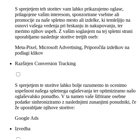
S sprejetjem teh storitev vam lahko prikazujemo oglase,
prilagojene vašim interesom, sponzorirane vsebine ali
promocije za naše spletno mesto ali izdelke, ki temleljijo na
osnovi vašega vedenja pri brskanju in nakupovanju, ter
merimo njihov uspeh. Z vašim soglasjem na tej spletni strani
uporabljamo naslednje storitve tretjih oseb:
Meta-Pixel, Microsoft Advertising, Priporočila izdelkov na
podlagi klikov
Razširjen Conversion Tracking
S sprejetjem te storitve lahko bolje razumemo in ocenimo
uspešnost našega spletnega oglaševanja ter optimiziramo našo
oglaševalsko ponudbo. V ta namen vaše šifrirane osebne
podatke sinhroniziramo z naslednjimi zunanjimi ponudniki, če
že uporabljate njihove storitve:
Google Ads
Izvedba