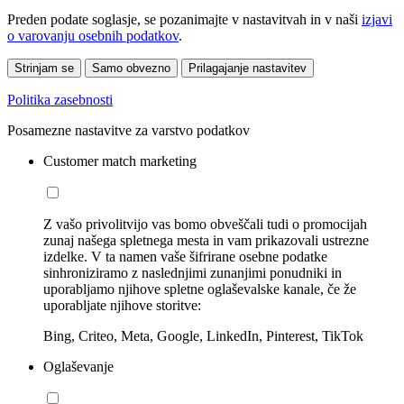
Preden podate soglasje, se pozanimajte v nastavitvah in v naši
izjavi
o varovanju osebnih podatkov
.
Strinjam se
Samo obvezno
Prilagajanje nastavitev
Politika zasebnosti
Posamezne nastavitve za varstvo podatkov
Customer match marketing
Z vašo privolitvijo vas bomo obveščali tudi o promocijah
zunaj našega spletnega mesta in vam prikazovali ustrezne
izdelke. V ta namen vaše šifrirane osebne podatke
sinhroniziramo z naslednjimi zunanjimi ponudniki in
uporabljamo njihove spletne oglaševalske kanale, če že
uporabljate njihove storitve:
Bing, Criteo, Meta, Google, LinkedIn, Pinterest, TikTok
Oglaševanje