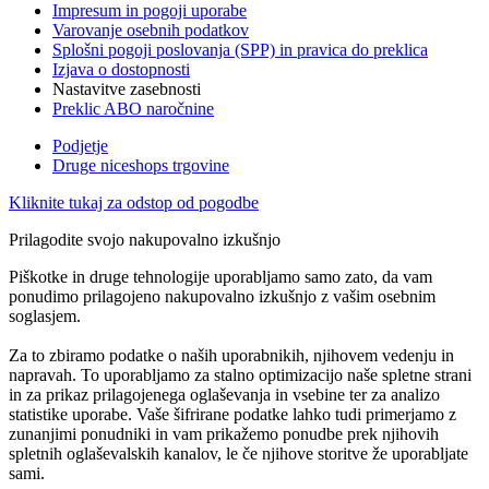
Impresum in pogoji uporabe
Varovanje osebnih podatkov
Splošni pogoji poslovanja (SPP) in pravica do preklica
Izjava o dostopnosti
Nastavitve zasebnosti
Preklic ABO naročnine
Podjetje
Druge niceshops trgovine
Kliknite tukaj za odstop od pogodbe
Prilagodite svojo nakupovalno izkušnjo
Piškotke in druge tehnologije uporabljamo samo zato, da vam
ponudimo prilagojeno nakupovalno izkušnjo z vašim osebnim
soglasjem.
Za to zbiramo podatke o naših uporabnikih, njihovem vedenju in
napravah. To uporabljamo za stalno optimizacijo naše spletne strani
in za prikaz prilagojenega oglaševanja in vsebine ter za analizo
statistike uporabe. Vaše šifrirane podatke lahko tudi primerjamo z
zunanjimi ponudniki in vam prikažemo ponudbe prek njihovih
spletnih oglaševalskih kanalov, le če njihove storitve že uporabljate
sami.