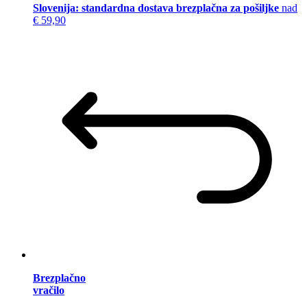
Slovenija: standardna dostava brezplačna za pošiljke
nad
€ 59,90
Brezplačno
vračilo