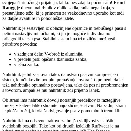
svojega štirinožnega prijatelja, lahko pes zdaj to počne sam!
Front
Rangg
je dnevni nahrbtnik v obliki sedla, radialnega kroja, s
prestavljeno težo, ki je primeren za vsakodnevno uporabo kot tudi
za daljše avanture in pohodniške izlete.
Nahrbtnik je sestavljen iz oblazinjene oprsnice in trebušnega pasu s
petimi nastavljivimi točkami, ki jih je mogoče individualno
prilagoditi telesu psa. Stabilni sistem ima tri različne možnosti
pritrditve povodca:
v zadnjem delu: V-obroč iz aluminija,
v predelu prsi: ojačana tkaninska zanka,
vlečna zanka.
Nahrbtnik je bil zasnovan tako, da ustvari pasivni kompresijski
sistem, ki učinkovito podpira prenašanje tovora. To pomeni, da je
teža nahrbtnika optimalno postavljena, tako da pes ni preobremenjen
s tovorom, ampak se mu nahrbtnik zdi prijetno lahek.
Ob strani ima nahrbtnik dovolj notranjih predelkov iz raztegljive
mreže, v katere lahko shranite najrazličnejše stvari. Na zadnji strani
je ploščat ročaj, ki olajša dvigovanje psa v pomembnih trenutkih.
Nahrbtnik ima odsevne trakove za boljšo vidljivost v slabših
svetlobnih pogojih. Tako kot pri drugih izdelkih Ruffwear je na