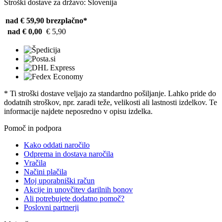
Stroški dostave za državo: Slovenija
nad € 59,90
brezplačno*
nad € 0,00
€ 5,90
* Ti stroški dostave veljajo za standardno pošiljanje. Lahko pride do
dodatnih stroškov, npr. zaradi teže, velikosti ali lastnosti izdelkov. Te
informacije najdete neposredno v opisu izdelka.
Pomoč in podpora
Kako oddati naročilo
Odprema in dostava naročila
Vračila
Načini plačila
Moj uporabniški račun
Akcije in unovčitev darilnih bonov
Ali potrebujete dodatno pomoč?
Poslovni partnerji