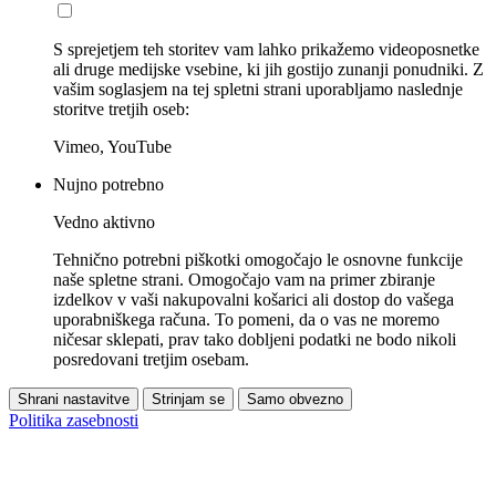
S sprejetjem teh storitev vam lahko prikažemo videoposnetke
ali druge medijske vsebine, ki jih gostijo zunanji ponudniki. Z
vašim soglasjem na tej spletni strani uporabljamo naslednje
storitve tretjih oseb:
Vimeo, YouTube
Nujno potrebno
Vedno aktivno
Tehnično potrebni piškotki omogočajo le osnovne funkcije
naše spletne strani. Omogočajo vam na primer zbiranje
izdelkov v vaši nakupovalni košarici ali dostop do vašega
uporabniškega računa. To pomeni, da o vas ne moremo
ničesar sklepati, prav tako dobljeni podatki ne bodo nikoli
posredovani tretjim osebam.
Shrani nastavitve
Strinjam se
Samo obvezno
Politika zasebnosti