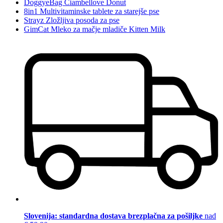
DoggyeBag Ciambellove Donut
8in1 Multivitaminske tablete za starejše pse
Strayz Zložljiva posoda za pse
GimCat Mleko za mačje mladiče Kitten Milk
Slovenija: standardna dostava brezplačna za pošiljke
nad