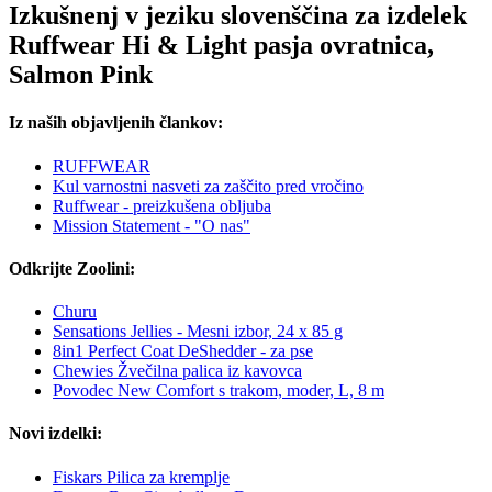
Izkušnenj v jeziku slovenščina za izdelek
Ruffwear Hi & Light pasja ovratnica,
Salmon Pink
Iz naših objavljenih člankov:
RUFFWEAR
Kul varnostni nasveti za zaščito pred vročino
Ruffwear - preizkušena obljuba
Mission Statement - "O nas"
Odkrijte Zoolini:
Churu
Sensations Jellies - Mesni izbor, 24 x 85 g
8in1 Perfect Coat DeShedder - za pse
Chewies Žvečilna palica iz kavovca
Povodec New Comfort s trakom, moder, L, 8 m
Novi izdelki:
Fiskars Pilica za kremplje