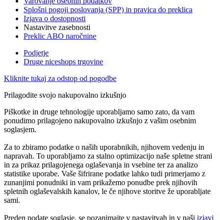
Varovanje osebnih podatkov
Splošni pogoji poslovanja (SPP) in pravica do preklica
Izjava o dostopnosti
Nastavitve zasebnosti
Preklic ABO naročnine
Podjetje
Druge niceshops trgovine
Kliknite tukaj za odstop od pogodbe
Prilagodite svojo nakupovalno izkušnjo
Piškotke in druge tehnologije uporabljamo samo zato, da vam
ponudimo prilagojeno nakupovalno izkušnjo z vašim osebnim
soglasjem.
Za to zbiramo podatke o naših uporabnikih, njihovem vedenju in
napravah. To uporabljamo za stalno optimizacijo naše spletne strani
in za prikaz prilagojenega oglaševanja in vsebine ter za analizo
statistike uporabe. Vaše šifrirane podatke lahko tudi primerjamo z
zunanjimi ponudniki in vam prikažemo ponudbe prek njihovih
spletnih oglaševalskih kanalov, le če njihove storitve že uporabljate
sami.
Preden podate soglasje, se pozanimajte v nastavitvah in v naši
izjavi