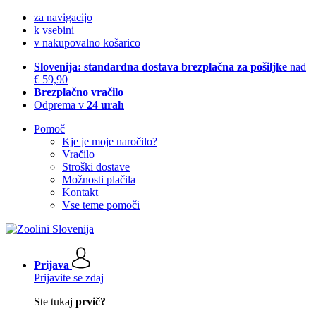
za navigacijo
k vsebini
v nakupovalno košarico
Slovenija: standardna dostava brezplačna za pošiljke
nad
€ 59,90
Brezplačno vračilo
Odprema v
24 urah
Pomoč
Kje je moje naročilo?
Vračilo
Stroški dostave
Možnosti plačila
Kontakt
Vse teme pomoči
Prijava
Prijavite se zdaj
Ste tukaj
prvič?