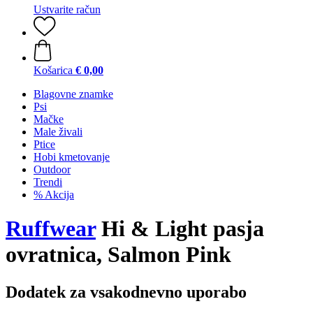
Ustvarite račun
Košarica
€ 0,00
Blagovne znamke
Psi
Mačke
Male živali
Ptice
Hobi kmetovanje
Outdoor
Trendi
% Akcija
Ruffwear
Hi & Light pasja
ovratnica, Salmon Pink
Dodatek za vsakodnevno uporabo