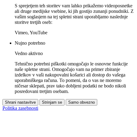
S sprejetjem teh storitev vam lahko prikažemo videoposnetke
ali druge medijske vsebine, ki jih gostijo zunanji ponudniki. Z
vašim soglasjem na tej spletni strani uporabljamo naslednje
storitve tretjih oseb:
Vimeo, YouTube
Nujno potrebno
Vedno aktivno
Tehnično potrebni piškotki omogočajo le osnovne funkcije
naše spletne strani. Omogočajo vam na primer zbiranje
izdelkov v vaši nakupovalni košarici ali dostop do vašega
uporabniškega računa. To pomeni, da o vas ne moremo
ničesar sklepati, prav tako dobljeni podatki ne bodo nikoli
posredovani tretjim osebam.
Shrani nastavitve
Strinjam se
Samo obvezno
Politika zasebnosti