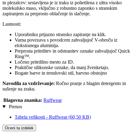
in plezalcev: sestavljena je iz traku iz polietilena z ultra visoko
molekulsko maso, vključno z robustno zaponko s stranskim
zapiranjem za preprosto oblačenje in slačenje.
Lastnosti:
Uporabniku prijazno stransko zapiranje na klik.
Varna povezava s povodcem zahvaljujoč V-obroču iz
eloksiranega aluminija.
Preprosta pritrditev in odstranitev oznake zahvaljujoč Quick
Ring™.
Ločeno pritrdilno mesto za ID.
Praktične silikonske oznake, da manj žvenketajo.
Bogate barve in trendovski stil, barvno obstojno
Navodila za vzdrževanje:
Ročno pranje z blagim detergento in
sušenje na zraku.
Blagovna znamka:
Ruffwear
Prenos
Tabela velikosti - Ruffwear
(60,50 KB)
Oceni ta izdelek