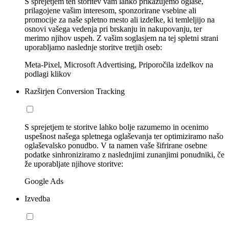
S sprejetjem teh storitev vam lahko prikazujemo oglase,
prilagojene vašim interesom, sponzorirane vsebine ali
promocije za naše spletno mesto ali izdelke, ki temleljijo na
osnovi vašega vedenja pri brskanju in nakupovanju, ter
merimo njihov uspeh. Z vašim soglasjem na tej spletni strani
uporabljamo naslednje storitve tretjih oseb:
Meta-Pixel, Microsoft Advertising, Priporočila izdelkov na
podlagi klikov
Razširjen Conversion Tracking
S sprejetjem te storitve lahko bolje razumemo in ocenimo
uspešnost našega spletnega oglaševanja ter optimiziramo našo
oglaševalsko ponudbo. V ta namen vaše šifrirane osebne
podatke sinhroniziramo z naslednjimi zunanjimi ponudniki, če
že uporabljate njihove storitve:
Google Ads
Izvedba