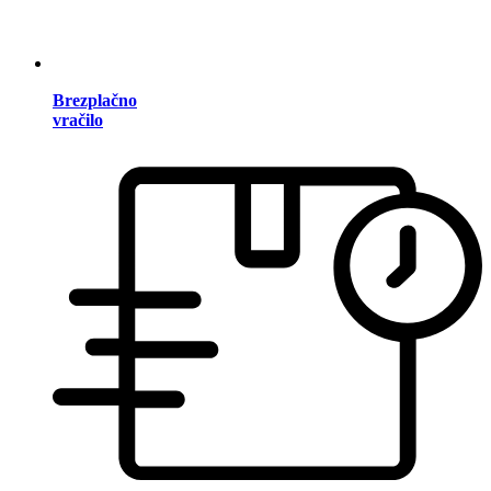
Brezplačno
vračilo