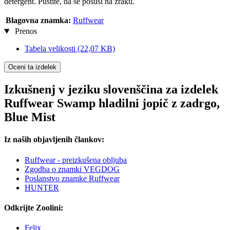
detergent. Pustite, da se posuši na zraku.
Blagovna znamka:
Ruffwear
Prenos
Tabela velikosti
(22,07 KB)
Oceni ta izdelek
Izkušnenj v jeziku slovenščina za izdelek
Ruffwear Swamp hladilni jopič z zadrgo,
Blue Mist
Iz naših objavljenih člankov:
Ruffwear - preizkušena obljuba
Zgodba o znamki VEGDOG
Poslanstvo znamke Ruffwear
HUNTER
Odkrijte Zoolini:
Felix