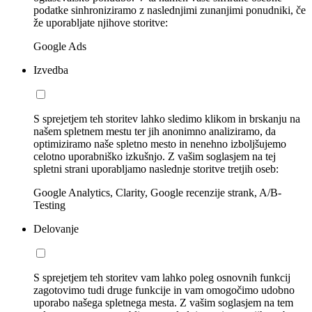
podatke sinhroniziramo z naslednjimi zunanjimi ponudniki, če
že uporabljate njihove storitve:
Google Ads
Izvedba
S sprejetjem teh storitev lahko sledimo klikom in brskanju na
našem spletnem mestu ter jih anonimno analiziramo, da
optimiziramo naše spletno mesto in nenehno izboljšujemo
celotno uporabniško izkušnjo. Z vašim soglasjem na tej
spletni strani uporabljamo naslednje storitve tretjih oseb:
Google Analytics, Clarity, Google recenzije strank, A/B-
Testing
Delovanje
S sprejetjem teh storitev vam lahko poleg osnovnih funkcij
zagotovimo tudi druge funkcije in vam omogočimo udobno
uporabo našega spletnega mesta. Z vašim soglasjem na tem