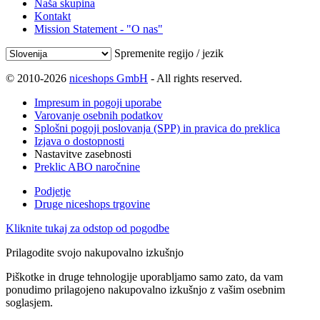
Naša skupina
Kontakt
Mission Statement - "O nas"
Spremenite regijo / jezik
© 2010-2026
niceshops GmbH
- All rights reserved.
Impresum in pogoji uporabe
Varovanje osebnih podatkov
Splošni pogoji poslovanja (SPP) in pravica do preklica
Izjava o dostopnosti
Nastavitve zasebnosti
Preklic ABO naročnine
Podjetje
Druge niceshops trgovine
Kliknite tukaj za odstop od pogodbe
Prilagodite svojo nakupovalno izkušnjo
Piškotke in druge tehnologije uporabljamo samo zato, da vam
ponudimo prilagojeno nakupovalno izkušnjo z vašim osebnim
soglasjem.