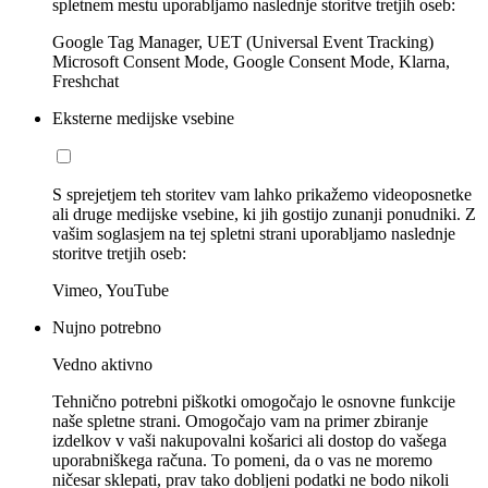
spletnem mestu uporabljamo naslednje storitve tretjih oseb:
Google Tag Manager, UET (Universal Event Tracking)
Microsoft Consent Mode, Google Consent Mode, Klarna,
Freshchat
Eksterne medijske vsebine
S sprejetjem teh storitev vam lahko prikažemo videoposnetke
ali druge medijske vsebine, ki jih gostijo zunanji ponudniki. Z
vašim soglasjem na tej spletni strani uporabljamo naslednje
storitve tretjih oseb:
Vimeo, YouTube
Nujno potrebno
Vedno aktivno
Tehnično potrebni piškotki omogočajo le osnovne funkcije
naše spletne strani. Omogočajo vam na primer zbiranje
izdelkov v vaši nakupovalni košarici ali dostop do vašega
uporabniškega računa. To pomeni, da o vas ne moremo
ničesar sklepati, prav tako dobljeni podatki ne bodo nikoli