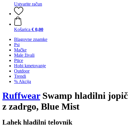
Ustvarite račun
Košarica
€ 0,00
Blagovne znamke
Psi
Mačke
Male živali
Ptice
Hobi kmetovanje
Outdoor
Trendi
% Akcija
Ruffwear
Swamp hladilni jopič
z zadrgo, Blue Mist
Lahek hladilni telovnik