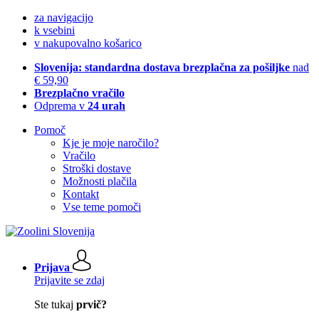
za navigacijo
k vsebini
v nakupovalno košarico
Slovenija: standardna dostava brezplačna za pošiljke
nad
€ 59,90
Brezplačno vračilo
Odprema v
24 urah
Pomoč
Kje je moje naročilo?
Vračilo
Stroški dostave
Možnosti plačila
Kontakt
Vse teme pomoči
Prijava
Prijavite se zdaj
Ste tukaj
prvič?