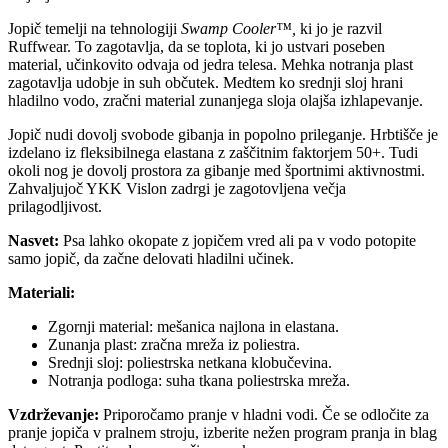
Jopič temelji na tehnologiji
Swamp Cooler™,
ki jo je razvil
Ruffwear. To zagotavlja, da se toplota, ki jo ustvari poseben
material, učinkovito odvaja od jedra telesa. Mehka notranja plast
zagotavlja udobje in suh občutek. Medtem ko srednji sloj hrani
hladilno vodo, zračni material zunanjega sloja olajša izhlapevanje.
Jopič nudi dovolj svobode gibanja in popolno prileganje. Hrbtišče je
izdelano iz fleksibilnega elastana z zaščitnim faktorjem 50+. Tudi
okoli nog je dovolj prostora za gibanje med športnimi aktivnostmi.
Zahvaljujoč YKK Vislon zadrgi je zagotovljena večja
prilagodljivost.
Nasvet:
Psa lahko okopate z jopičem vred ali pa v vodo potopite
samo jopič, da začne delovati hladilni učinek.
Materiali:
Zgornji material: mešanica najlona in elastana.
Zunanja plast: zračna mreža iz poliestra.
Srednji sloj: poliestrska netkana klobučevina.
Notranja podloga: suha tkana poliestrska mreža.
Vzdrževanje:
Priporočamo pranje v hladni vodi. Če se odločite za
pranje jopiča v pralnem stroju, izberite nežen program pranja in blag