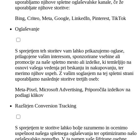
uporabljamo njihove spletne oglaševalske kanale, če že
uporabljate njihove storitve:
Bing, Criteo, Meta, Google, LinkedIn, Pinterest, TikTok
Oglaševanje
S sprejetjem teh storitev vam lahko prikazujemo oglase,
prilagojene vašim interesom, sponzorirane vsebine ali
promocije za naše spletno mesto ali izdelke, ki temleljijo na
osnovi vašega vedenja pri brskanju in nakupovanju, ter
merimo njihov uspeh. Z vašim soglasjem na tej spletni strani
uporabljamo naslednje storitve tretjih oseb:
Meta-Pixel, Microsoft Advertising, Priporočila izdelkov na
podlagi klikov
Razširjen Conversion Tracking
S sprejetjem te storitve lahko bolje razumemo in ocenimo
uspešnost našega spletnega oglaševanja ter optimiziramo našo
oglaševalsko ponudbo. V ta namen vaše šifrirane osebne