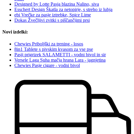
Designed by Lotte Pasja blazina Nalino, siva
Esschert Design Škatla za netopirje, s streho iz lubja
ebi Vrečke za pasje iztrebke, Spice Lime
Dokas Žvečljivi zvitki s piščančjimi prsi
Novi izdelki:
Chewies Priboljški za trening - losos
8in1 Tablete s pivskim kvasom za vse pse
Pasji prigrizek SALAMETTI - vodni bivol in sir
Versele Laga Suha mačja hrana Lara - jagnjetina
Chewies Pasje cigare - vodni bivol