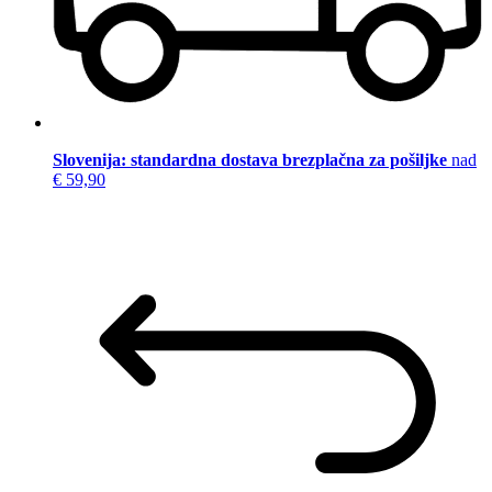
Slovenija: standardna dostava brezplačna za pošiljke
nad
€ 59,90