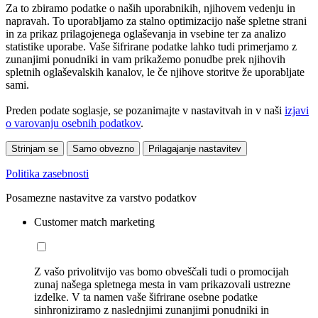
Za to zbiramo podatke o naših uporabnikih, njihovem vedenju in
napravah. To uporabljamo za stalno optimizacijo naše spletne strani
in za prikaz prilagojenega oglaševanja in vsebine ter za analizo
statistike uporabe. Vaše šifrirane podatke lahko tudi primerjamo z
zunanjimi ponudniki in vam prikažemo ponudbe prek njihovih
spletnih oglaševalskih kanalov, le če njihove storitve že uporabljate
sami.
Preden podate soglasje, se pozanimajte v nastavitvah in v naši
izjavi
o varovanju osebnih podatkov
.
Strinjam se
Samo obvezno
Prilagajanje nastavitev
Politika zasebnosti
Posamezne nastavitve za varstvo podatkov
Customer match marketing
Z vašo privolitvijo vas bomo obveščali tudi o promocijah
zunaj našega spletnega mesta in vam prikazovali ustrezne
izdelke. V ta namen vaše šifrirane osebne podatke
sinhroniziramo z naslednjimi zunanjimi ponudniki in