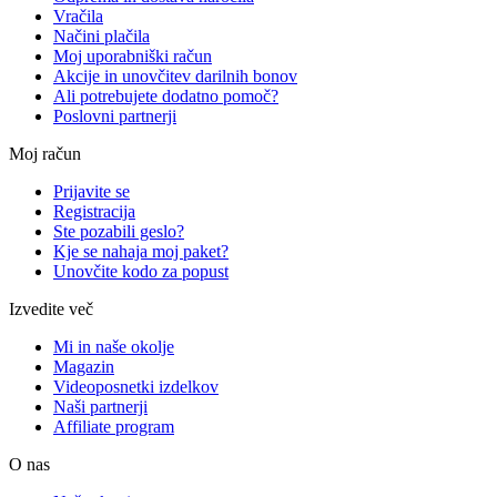
Vračila
Načini plačila
Moj uporabniški račun
Akcije in unovčitev darilnih bonov
Ali potrebujete dodatno pomoč?
Poslovni partnerji
Moj račun
Prijavite se
Registracija
Ste pozabili geslo?
Kje se nahaja moj paket?
Unovčite kodo za popust
Izvedite več
Mi in naše okolje
Magazin
Videoposnetki izdelkov
Naši partnerji
Affiliate program
O nas