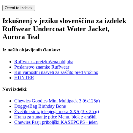
Oceni ta izdelek
Izkušnenj v jeziku slovenščina za izdelek
Ruffwear Undercoat Water Jacket,
Aurora Teal
Iz naših objavljenih člankov:
Ruffwear - preizkušena obljuba
Poslanstvo znamke Ruffwear
Kul varnostni nasveti za zaščito pred vročino
HUNTER
Novi izdelki:
Chewies Goodies Mini Multipack 3 (6x125g)
DoggyeBag Birthday Bone
Žvečilni sir iz jelenjega mesa XXS (3 x 25 g)
Hrana za zunanje ptice Menu, blok z arašidi
Chewies Pasji priboljški KÄSEPOPS - jelen