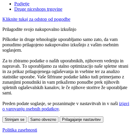
Podjetje
Druge niceshops trgovine
Kliknite tukaj za odstop od pogodbe
Prilagodite svojo nakupovalno izkušnjo
Piškotke in druge tehnologije uporabljamo samo zato, da vam
ponudimo prilagojeno nakupovalno izkušnjo z vašim osebnim
soglasjem.
Za to zbiramo podatke o naših uporabnikih, njihovem vedenju in
napravah. To uporabljamo za stalno optimizacijo naše spletne strani
in za prikaz prilagojenega oglaševanja in vsebine ter za analizo
statistike uporabe. Vaše šifrirane podatke lahko tudi primerjamo z
zunanjimi ponudniki in vam prikažemo ponudbe prek njihovih
spletnih oglaševalskih kanalov, le če njihove storitve že uporabljate
sami.
Preden podate soglasje, se pozanimajte v nastavitvah in v naši
izjavi
o varovanju osebnih podatkov
.
Strinjam se
Samo obvezno
Prilagajanje nastavitev
Politika zasebnosti