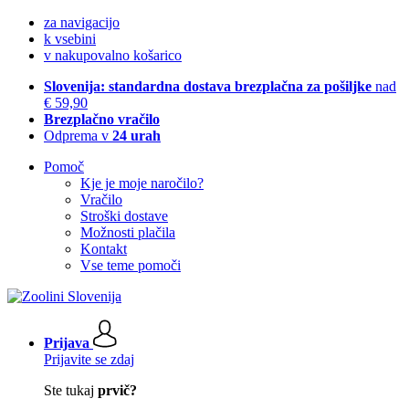
za navigacijo
k vsebini
v nakupovalno košarico
Slovenija: standardna dostava brezplačna za pošiljke
nad
€ 59,90
Brezplačno vračilo
Odprema v
24 urah
Pomoč
Kje je moje naročilo?
Vračilo
Stroški dostave
Možnosti plačila
Kontakt
Vse teme pomoči
Prijava
Prijavite se zdaj
Ste tukaj
prvič?