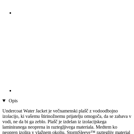
Opis
Undercoat Water Jacket je večnamenski plašč z vodoodbojno
izolacijo, ki vašemu štirinožnemu prijatelju omogoča, da se zabava v
vodi, ne da bi ga zeblo. Plašč je izdelan iz izolacijskega
laminiranega neoprena in raztegljivega materiala. Medtem ko
neopren izolira v vlažnem okolju, StormSleeve™ raztegljiv material