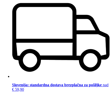
Slovenija: standardna dostava brezplačna za pošiljke
nad
€ 59,90