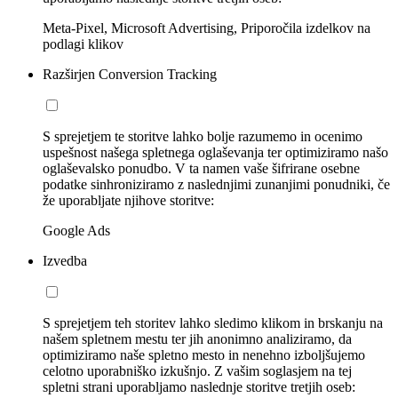
Meta-Pixel, Microsoft Advertising, Priporočila izdelkov na
podlagi klikov
Razširjen Conversion Tracking
S sprejetjem te storitve lahko bolje razumemo in ocenimo
uspešnost našega spletnega oglaševanja ter optimiziramo našo
oglaševalsko ponudbo. V ta namen vaše šifrirane osebne
podatke sinhroniziramo z naslednjimi zunanjimi ponudniki, če
že uporabljate njihove storitve:
Google Ads
Izvedba
S sprejetjem teh storitev lahko sledimo klikom in brskanju na
našem spletnem mestu ter jih anonimno analiziramo, da
optimiziramo naše spletno mesto in nenehno izboljšujemo
celotno uporabniško izkušnjo. Z vašim soglasjem na tej
spletni strani uporabljamo naslednje storitve tretjih oseb: