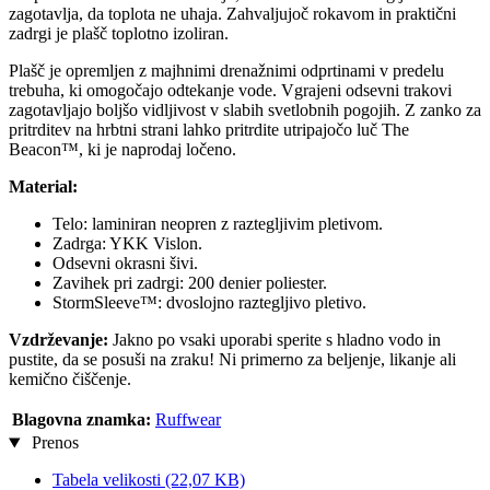
zagotavlja, da toplota ne uhaja. Zahvaljujoč rokavom in praktični
zadrgi je plašč toplotno izoliran.
Plašč je opremljen z majhnimi drenažnimi odprtinami v predelu
trebuha, ki omogočajo odtekanje vode. Vgrajeni odsevni trakovi
zagotavljajo boljšo vidljivost v slabih svetlobnih pogojih. Z zanko za
pritrditev na hrbtni strani lahko pritrdite utripajočo luč The
Beacon™, ki je naprodaj ločeno.
Material:
Telo: laminiran neopren z raztegljivim pletivom.
Zadrga: YKK Vislon.
Odsevni okrasni šivi.
Zavihek pri zadrgi: 200 denier poliester.
StormSleeve™: dvoslojno raztegljivo pletivo.
Vzdrževanje:
Jakno po vsaki uporabi sperite s hladno vodo in
pustite, da se posuši na zraku! Ni primerno za beljenje, likanje ali
kemično čiščenje.
Blagovna znamka:
Ruffwear
Prenos
Tabela velikosti
(22,07 KB)