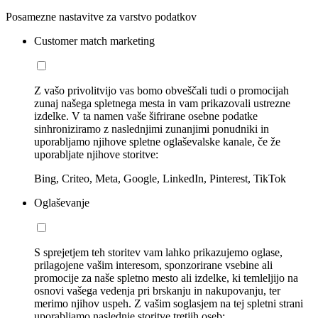
Posamezne nastavitve za varstvo podatkov
Customer match marketing
Z vašo privolitvijo vas bomo obveščali tudi o promocijah
zunaj našega spletnega mesta in vam prikazovali ustrezne
izdelke. V ta namen vaše šifrirane osebne podatke
sinhroniziramo z naslednjimi zunanjimi ponudniki in
uporabljamo njihove spletne oglaševalske kanale, če že
uporabljate njihove storitve:
Bing, Criteo, Meta, Google, LinkedIn, Pinterest, TikTok
Oglaševanje
S sprejetjem teh storitev vam lahko prikazujemo oglase,
prilagojene vašim interesom, sponzorirane vsebine ali
promocije za naše spletno mesto ali izdelke, ki temleljijo na
osnovi vašega vedenja pri brskanju in nakupovanju, ter
merimo njihov uspeh. Z vašim soglasjem na tej spletni strani
uporabljamo naslednje storitve tretjih oseb: