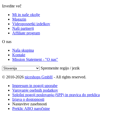
Izvedite več
Mi in naše okolje
Magazin
Videoposnetki izdelkov
Naši partnerji
Affiliate program
O nas
Naša skupina
Kontakt
Mission Statement - "O nas"
Spremenite regijo / jezik
© 2010-2026
niceshops GmbH
- All rights reserved.
Impresum in pogoji uporabe
Varovanje osebnih podatkov
Splošni pogoji poslovanja (SPP) in pravica do preklica
Izjava o dostopnosti
Nastavitve zasebnosti
Preklic ABO naročnine