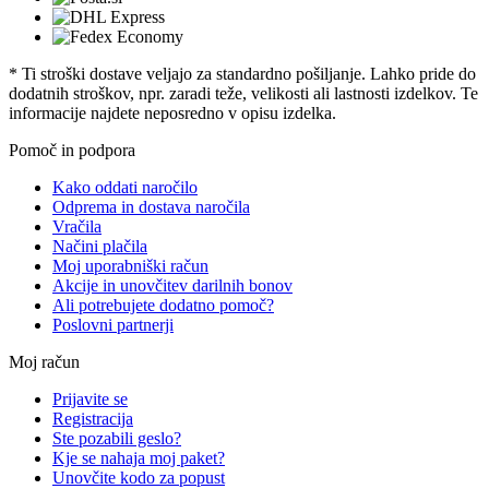
* Ti stroški dostave veljajo za standardno pošiljanje. Lahko pride do
dodatnih stroškov, npr. zaradi teže, velikosti ali lastnosti izdelkov. Te
informacije najdete neposredno v opisu izdelka.
Pomoč in podpora
Kako oddati naročilo
Odprema in dostava naročila
Vračila
Načini plačila
Moj uporabniški račun
Akcije in unovčitev darilnih bonov
Ali potrebujete dodatno pomoč?
Poslovni partnerji
Moj račun
Prijavite se
Registracija
Ste pozabili geslo?
Kje se nahaja moj paket?
Unovčite kodo za popust