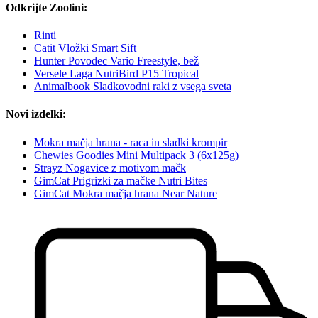
Odkrijte Zoolini:
Rinti
Catit Vložki Smart Sift
Hunter Povodec Vario Freestyle, bež
Versele Laga NutriBird P15 Tropical
Animalbook Sladkovodni raki z vsega sveta
Novi izdelki:
Mokra mačja hrana - raca in sladki krompir
Chewies Goodies Mini Multipack 3 (6x125g)
Strayz Nogavice z motivom mačk
GimCat Prigrizki za mačke Nutri Bites
GimCat Mokra mačja hrana Near Nature