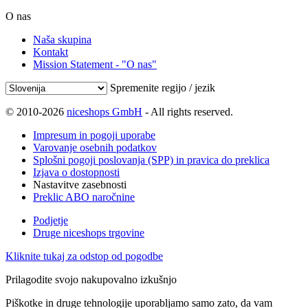
O nas
Naša skupina
Kontakt
Mission Statement - "O nas"
Spremenite regijo / jezik
© 2010-2026
niceshops GmbH
- All rights reserved.
Impresum in pogoji uporabe
Varovanje osebnih podatkov
Splošni pogoji poslovanja (SPP) in pravica do preklica
Izjava o dostopnosti
Nastavitve zasebnosti
Preklic ABO naročnine
Podjetje
Druge niceshops trgovine
Kliknite tukaj za odstop od pogodbe
Prilagodite svojo nakupovalno izkušnjo
Piškotke in druge tehnologije uporabljamo samo zato, da vam