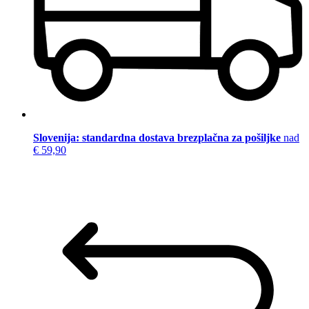
Slovenija: standardna dostava brezplačna za pošiljke
nad
€ 59,90