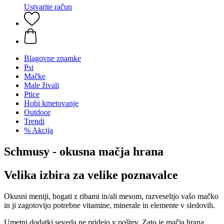
Ustvarite račun
Blagovne znamke
Psi
Mačke
Male živali
Ptice
Hobi kmetovanje
Outdoor
Trendi
% Akcija
Schmusy - okusna mačja hrana
Velika izbira za velike poznavalce
Okusni meniji, bogati z ribami in/ali mesom, razveselijo vašo mačko
in ji zagotovijo potrebne vitamine, minerale in elemente v sledovih.
Umetni dodatki seveda ne pridejo v poštev. Zato je mačja hrana