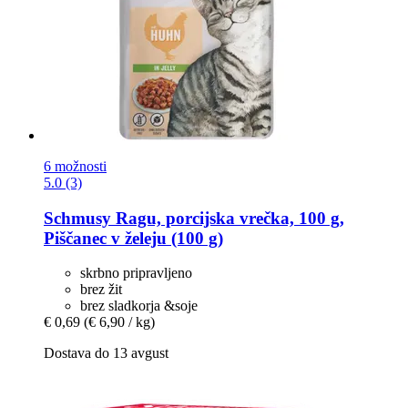
6 možnosti
5.0 (3)
Schmusy
Ragu, porcijska vrečka, 100 g,
Piščanec v želeju (100 g)
skrbno pripravljeno
brez žit
brez sladkorja &soje
€ 0,69
(€ 6,90 / kg)
Dostava do 13 avgust