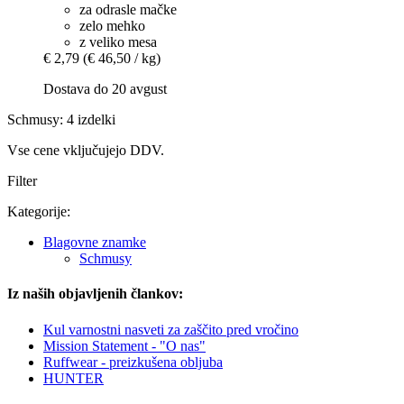
za odrasle mačke
zelo mehko
z veliko mesa
€ 2,79
(€ 46,50 / kg)
Dostava do 20 avgust
Schmusy: 4 izdelki
Vse cene vključujejo DDV.
Filter
Kategorije:
Blagovne znamke
Schmusy
Iz naših objavljenih člankov:
Kul varnostni nasveti za zaščito pred vročino
Mission Statement - "O nas"
Ruffwear - preizkušena obljuba
HUNTER