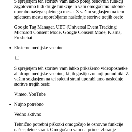
S sprejetjem teh storitev vam lahko poleg osnovnih funkcij
zagotovimo tudi druge funkcije in vam omogočimo udobno
uporabo našega spletnega mesta. Z vašim soglasjem na tem
spletnem mestu uporabljamo naslednje storitve tretjih oseb:
Google Tag Manager, UET (Universal Event Tracking)
Microsoft Consent Mode, Google Consent Mode, Klarna,
Freshchat
Eksterne medijske vsebine
S sprejetjem teh storitev vam lahko prikažemo videoposnetke
ali druge medijske vsebine, ki jih gostijo zunanji ponudniki. Z
vašim soglasjem na tej spletni strani uporabljamo naslednje
storitve tretjih oseb:
Vimeo, YouTube
Nujno potrebno
Vedno aktivno
Tehnično potrebni piškotki omogočajo le osnovne funkcije
naše spletne strani. Omogočajo vam na primer zbiranje