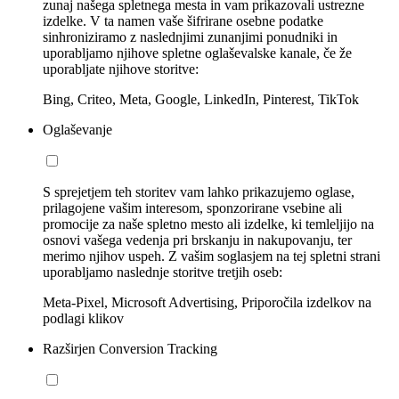
zunaj našega spletnega mesta in vam prikazovali ustrezne
izdelke. V ta namen vaše šifrirane osebne podatke
sinhroniziramo z naslednjimi zunanjimi ponudniki in
uporabljamo njihove spletne oglaševalske kanale, če že
uporabljate njihove storitve:
Bing, Criteo, Meta, Google, LinkedIn, Pinterest, TikTok
Oglaševanje
S sprejetjem teh storitev vam lahko prikazujemo oglase,
prilagojene vašim interesom, sponzorirane vsebine ali
promocije za naše spletno mesto ali izdelke, ki temleljijo na
osnovi vašega vedenja pri brskanju in nakupovanju, ter
merimo njihov uspeh. Z vašim soglasjem na tej spletni strani
uporabljamo naslednje storitve tretjih oseb:
Meta-Pixel, Microsoft Advertising, Priporočila izdelkov na
podlagi klikov
Razširjen Conversion Tracking