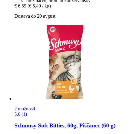
brez barvil, arom in konzervansov
€ 6,59
(€ 5,49 / kg)
Dostava do 20 avgust
2 možnosti
5.0 (1)
Schmusy
Soft Bitties, 60g, Piščanec (60 g)