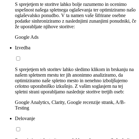
S sprejetjem te storitve lahko bolje razumemo in ocenimo
uspešnost našega spletnega oglaševanja ter optimiziramo našo
oglaševalsko ponudbo. V ta namen vaše šifrirane osebne
podatke sinhroniziramo z naslednjimi zunanjimi ponudniki, če
že uporabljate njihove storitve:
Google Ads
Izvedba
S sprejetjem teh storitev lahko sledimo klikom in brskanju na
našem spletnem mestu ter jih anonimno analiziramo, da
optimiziramo naše spletno mesto in nenehno izboljšujemo
celotno uporabniško izkušnjo. Z vašim soglasjem na tej
spletni strani uporabljamo naslednje storitve tretjih oseb:
Google Analytics, Clarity, Google recenzije strank, A/B-
Testing
Delovanje