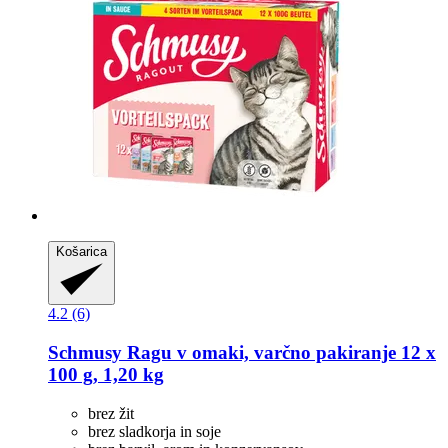
Košarica
4.2 (6)
Schmusy
Ragu v omaki, varčno pakiranje 12 x
100 g, 1,20 kg
brez žit
brez sladkorja in soje