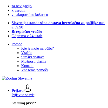
za navigacijo
k vsebini
v nakupovalno košarico
Slovenija: standardna dostava brezplačna za pošiljke
nad
€ 59,90
Brezplačno vračilo
Odprema v
24 urah
Pomoč
Kje je moje naročilo?
Vračilo
Stroški dostave
Možnosti plačila
Kontakt
Vse teme pomoči
Prijava
Prijavite se zdaj
Ste tukaj
prvič?