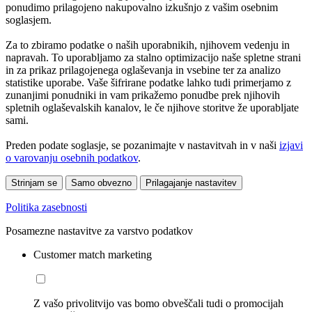
ponudimo prilagojeno nakupovalno izkušnjo z vašim osebnim
soglasjem.
Za to zbiramo podatke o naših uporabnikih, njihovem vedenju in
napravah. To uporabljamo za stalno optimizacijo naše spletne strani
in za prikaz prilagojenega oglaševanja in vsebine ter za analizo
statistike uporabe. Vaše šifrirane podatke lahko tudi primerjamo z
zunanjimi ponudniki in vam prikažemo ponudbe prek njihovih
spletnih oglaševalskih kanalov, le če njihove storitve že uporabljate
sami.
Preden podate soglasje, se pozanimajte v nastavitvah in v naši
izjavi
o varovanju osebnih podatkov
.
Strinjam se
Samo obvezno
Prilagajanje nastavitev
Politika zasebnosti
Posamezne nastavitve za varstvo podatkov
Customer match marketing
Z vašo privolitvijo vas bomo obveščali tudi o promocijah