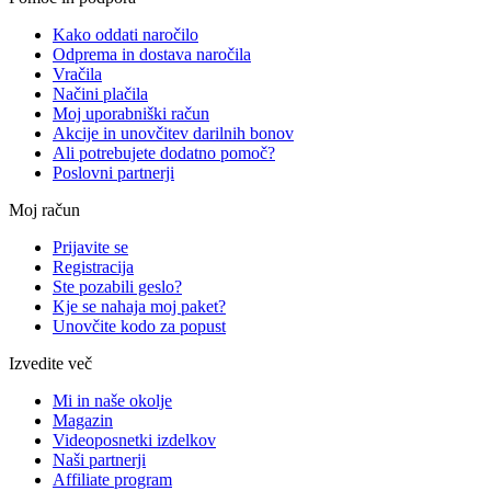
Kako oddati naročilo
Odprema in dostava naročila
Vračila
Načini plačila
Moj uporabniški račun
Akcije in unovčitev darilnih bonov
Ali potrebujete dodatno pomoč?
Poslovni partnerji
Moj račun
Prijavite se
Registracija
Ste pozabili geslo?
Kje se nahaja moj paket?
Unovčite kodo za popust
Izvedite več
Mi in naše okolje
Magazin
Videoposnetki izdelkov
Naši partnerji
Affiliate program