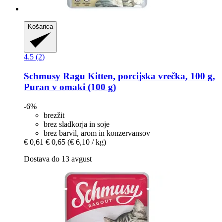
Košarica
4.5 (2)
Schmusy
Ragu Kitten, porcijska vrečka, 100 g,
Puran v omaki (100 g)
-6%
brezžit
brez sladkorja in soje
brez barvil, arom in konzervansov
€ 0,61
€ 0,65
(€ 6,10 / kg)
Dostava do 13 avgust