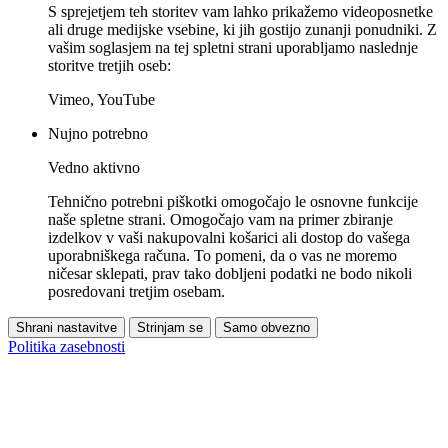
S sprejetjem teh storitev vam lahko prikažemo videoposnetke
ali druge medijske vsebine, ki jih gostijo zunanji ponudniki. Z
vašim soglasjem na tej spletni strani uporabljamo naslednje
storitve tretjih oseb:
Vimeo, YouTube
Nujno potrebno
Vedno aktivno
Tehnično potrebni piškotki omogočajo le osnovne funkcije
naše spletne strani. Omogočajo vam na primer zbiranje
izdelkov v vaši nakupovalni košarici ali dostop do vašega
uporabniškega računa. To pomeni, da o vas ne moremo
ničesar sklepati, prav tako dobljeni podatki ne bodo nikoli
posredovani tretjim osebam.
Shrani nastavitve
Strinjam se
Samo obvezno
Politika zasebnosti