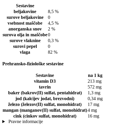
Sestavine
beljakovine
8,5 %
surove beljakovine
0
vsebnost maščobe
4,5 %
anorganska snov
2 %
surova olja in maščobe
0
surove vlaknine
0,3 %
surovi pepel
0
vlaga
82 %
Prehransko-fiziološke sestavine
Sestavine
na 1 kg
vitamin D3
213 mg
tavrin
572 mg
baker (bakrov(II) sulfat, pentahidrat)
1,3 mg
jod (kalcijev jodat, brezvodni)
0,34 mg
železo (železov(II) sulfat, monohidrat)
17 mg
mangan (manganov(II) sulfat, monohidrat)
4 mg
cink (cinkov sulfat, monohidrat)
16 mg
Pravne informacije