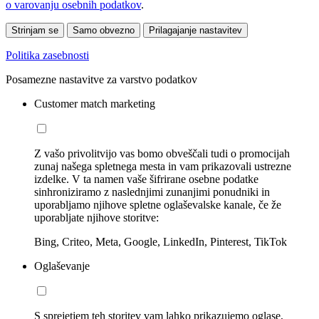
o varovanju osebnih podatkov
.
Strinjam se
Samo obvezno
Prilagajanje nastavitev
Politika zasebnosti
Posamezne nastavitve za varstvo podatkov
Customer match marketing
Z vašo privolitvijo vas bomo obveščali tudi o promocijah
zunaj našega spletnega mesta in vam prikazovali ustrezne
izdelke. V ta namen vaše šifrirane osebne podatke
sinhroniziramo z naslednjimi zunanjimi ponudniki in
uporabljamo njihove spletne oglaševalske kanale, če že
uporabljate njihove storitve:
Bing, Criteo, Meta, Google, LinkedIn, Pinterest, TikTok
Oglaševanje
S sprejetjem teh storitev vam lahko prikazujemo oglase,