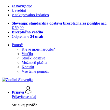
za navigacijo
k vsebini
v nakupovalno košarico
Slovenija: standardna dostava brezplačna za pošiljke
nad
€ 59,90
Brezplačno vračilo
Odprema v
24 urah
Pomoč
Kje je moje naročilo?
Vračilo
Stroški dostave
Možnosti plačila
Kontakt
Vse teme pomoči
Prijava
Prijavite se zdaj
Ste tukaj
prvič?