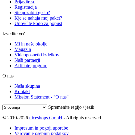
Prijavite se
Registracija
Ste pozabili geslo?
Kje se nahaja moj paket?
Unovčite kodo za popust
Izvedite več
Mi in naše okolje
Magazin
Videoposnetki izdelkov
Naši partnerji
Affiliate program
O nas
Naša skupina
Kontakt
Mission Statement - "O nas"
Spremenite regijo / jezik
© 2010-2026
niceshops GmbH
- All rights reserved.
Impresum in pogoji uporabe
Varovanje osebnih podatkov