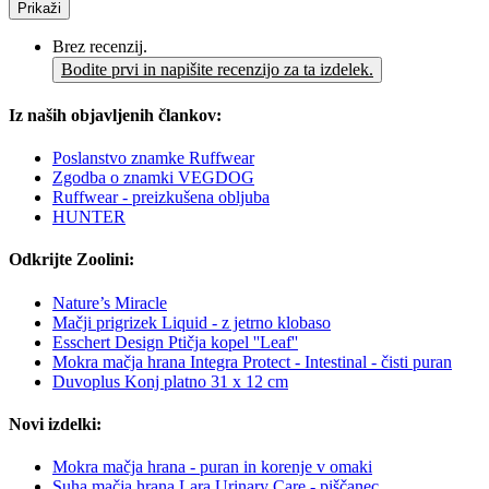
Prikaži
Brez recenzij.
Bodite prvi in napišite recenzijo za ta izdelek.
Iz naših objavljenih člankov:
Poslanstvo znamke Ruffwear
Zgodba o znamki VEGDOG
Ruffwear - preizkušena obljuba
HUNTER
Odkrijte Zoolini:
Nature’s Miracle
Mačji prigrizek Liquid - z jetrno klobaso
Esschert Design Ptičja kopel ''Leaf''
Mokra mačja hrana Integra Protect - Intestinal - čisti puran
Duvoplus Konj platno 31 x 12 cm
Novi izdelki:
Mokra mačja hrana - puran in korenje v omaki
Suha mačja hrana Lara Urinary Care - piščanec