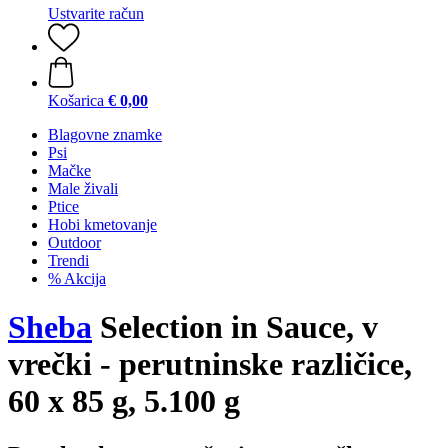
Ustvarite račun
Košarica
€ 0,00
Blagovne znamke
Psi
Mačke
Male živali
Ptice
Hobi kmetovanje
Outdoor
Trendi
% Akcija
Sheba
Selection in Sauce, v
vrečki - perutninske različice,
60 x 85 g, 5.100 g