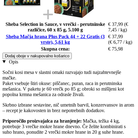
Sheba Selection in Sauce, v vrečki - perutninske
€ 37,99
(€
različice, 60 x 85 g, 5.100 g
7,45 / kg)
Sheba Mačja hrana Plus Pack 44 + 22 Gratis (3
€ 37,99
vrste), 5,61 kg
(€ 6,77 / kg)
Skupna cena:
€ 75,98
Dodaj oboje v nakupovalno košarico
Opis
Sočni kosi mesa v slastni omaki razvajajo tudi najzahtevnejše
mačke.
Paket vsebuje štiri okuse: piščanec, puran, raca in perutninska
mešanica. V paketu je 60 vrečk po 85 g; obroki so mišljeni kot
popolna krmna mešanica za odrasle živali.
Skrbno izbrane sestavine, nič umetnih barvil, konzervansov in arom
– recept je kakovosten in brez nepotrebnih dodatkov.
Priporočilo proizvajalca za hranjenje:
Mačka, težka 4 kg,
potrebuje 3 vrečke mokre hrane dnevno. Če želite kombinirati s
suho hrano, ponudite 2 vrečki mokre hrane in 20 g suhe hrane.