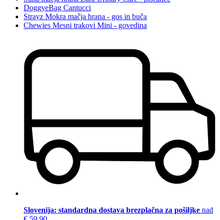
DoggyeBag Cantucci
Strayz Mokra mačja hrana - gos in buča
Chewies Mesni trakovi Mini - govedina
Slovenija: standardna dostava brezplačna za pošiljke
nad
€ 59,90