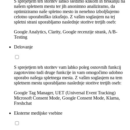
S sprejetjem teh storitev lahko sledimo klikom in brskanju na
našem spletnem mestu ter jih anonimno analiziramo, da
optimiziramo naše spletno mesto in nenehno izboljšujemo
celotno uporabniško izkušnjo. Z vašim soglasjem na tej
spletni strani uporabljamo naslednje storitve tretjih oseb:
Google Analytics, Clarity, Google recenzije strank, A/B-
Testing
Delovanje
S sprejetjem teh storitev vam lahko poleg osnovnih funkcij
zagotovimo tudi druge funkcije in vam omogočimo udobno
uporabo našega spletnega mesta. Z vašim soglasjem na tem
spletnem mestu uporabljamo naslednje storitve tretjih oseb:
Google Tag Manager, UET (Universal Event Tracking)
Microsoft Consent Mode, Google Consent Mode, Klarna,
Freshchat
Eksterne medijske vsebine