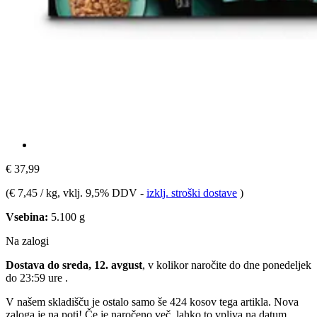
€ 37,99
(
€ 7,45 / kg
, vklj. 9,5% DDV
-
izklj. stroški dostave
)
Vsebina:
5.100 g
Na zalogi
Dostava do sreda, 12. avgust
, v kolikor naročite do dne
ponedeljek
do 23:59 ure
.
V našem skladišču je ostalo samo še 424 kosov tega artikla. Nova
zaloga je na poti! Če je naročeno več, lahko to vpliva na datum