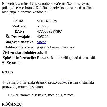
Nasvet:
Vzemite si čas za potrebe vaše mačke in ustrezno
prilagodite vso hrano. Količina je odvisna od starosti, načina
hranjenja in dnevne kondicije.
Št. izd.:
SHE-405229
Vsebina:
5.100 g
EAN:
4770608257897
Št.-Proizvajalca:
405229
Blagovna znamka:
Sheba
Deklaracija krme:
popolna krmna mešanica
Življenjsko obdobje:
odrasli
Splošne informacije:
Barva se lahko razlikuje od tiste na sliki.
Sestavine
RACA
[1]
44 % meso in živalski stranski proizvodi
, rastlinski stranski
proizvodi, minerali, sladkor
94 % naravnih sestavin, med drugim raca
PIŠČANEC