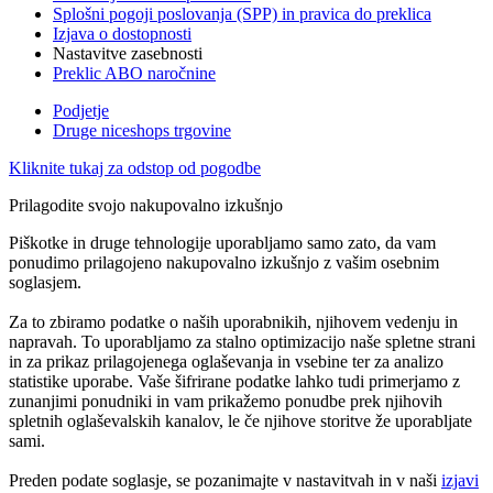
Splošni pogoji poslovanja (SPP) in pravica do preklica
Izjava o dostopnosti
Nastavitve zasebnosti
Preklic ABO naročnine
Podjetje
Druge niceshops trgovine
Kliknite tukaj za odstop od pogodbe
Prilagodite svojo nakupovalno izkušnjo
Piškotke in druge tehnologije uporabljamo samo zato, da vam
ponudimo prilagojeno nakupovalno izkušnjo z vašim osebnim
soglasjem.
Za to zbiramo podatke o naših uporabnikih, njihovem vedenju in
napravah. To uporabljamo za stalno optimizacijo naše spletne strani
in za prikaz prilagojenega oglaševanja in vsebine ter za analizo
statistike uporabe. Vaše šifrirane podatke lahko tudi primerjamo z
zunanjimi ponudniki in vam prikažemo ponudbe prek njihovih
spletnih oglaševalskih kanalov, le če njihove storitve že uporabljate
sami.
Preden podate soglasje, se pozanimajte v nastavitvah in v naši
izjavi