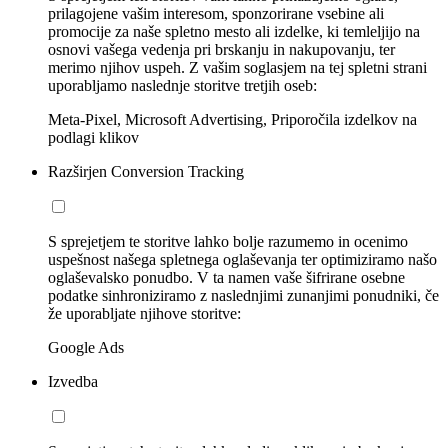
prilagojene vašim interesom, sponzorirane vsebine ali
promocije za naše spletno mesto ali izdelke, ki temleljijo na
osnovi vašega vedenja pri brskanju in nakupovanju, ter
merimo njihov uspeh. Z vašim soglasjem na tej spletni strani
uporabljamo naslednje storitve tretjih oseb:
Meta-Pixel, Microsoft Advertising, Priporočila izdelkov na
podlagi klikov
Razširjen Conversion Tracking
S sprejetjem te storitve lahko bolje razumemo in ocenimo
uspešnost našega spletnega oglaševanja ter optimiziramo našo
oglaševalsko ponudbo. V ta namen vaše šifrirane osebne
podatke sinhroniziramo z naslednjimi zunanjimi ponudniki, če
že uporabljate njihove storitve:
Google Ads
Izvedba