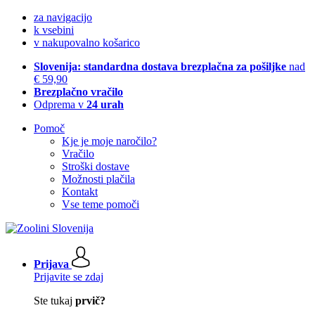
za navigacijo
k vsebini
v nakupovalno košarico
Slovenija: standardna dostava brezplačna za pošiljke
nad
€ 59,90
Brezplačno vračilo
Odprema v
24 urah
Pomoč
Kje je moje naročilo?
Vračilo
Stroški dostave
Možnosti plačila
Kontakt
Vse teme pomoči
Prijava
Prijavite se zdaj
Ste tukaj
prvič?