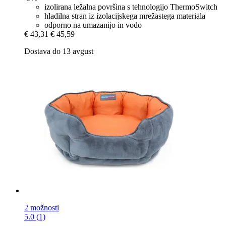
izolirana ležalna površina s tehnologijo ThermoSwitch
hladilna stran iz izolacijskega mrežastega materiala
odporno na umazanijo in vodo
€ 43,31
€ 45,59
Dostava do 13 avgust
2 možnosti
5.0 (1)