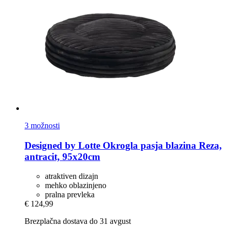
3 možnosti
Designed by Lotte
Okrogla pasja blazina Reza,
antracit, 95x20cm
atraktiven dizajn
mehko oblazinjeno
pralna prevleka
€ 124,99
Brezplačna dostava do 31 avgust