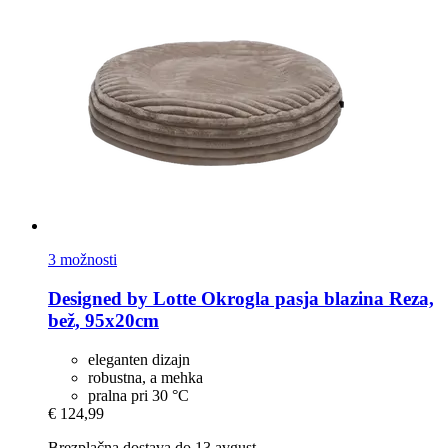
3 možnosti
Designed by Lotte
Okrogla pasja blazina Reza,
bež, 95x20cm
eleganten dizajn
robustna, a mehka
pralna pri 30 °C
€ 124,99
Brezplačna dostava do 13 avgust