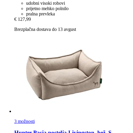
udobni visoki robovi
prijetno mehko polnilo
pralna prevleka
€ 127,99
Brezplačna dostava do 13 avgust
3 možnosti
Hunter
Pasja postelja Livingston, bež, S