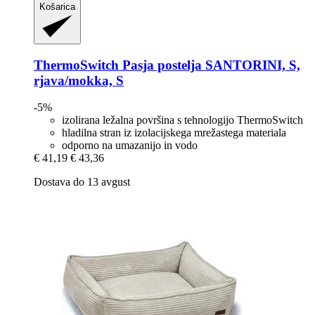
Košarica
ThermoSwitch
Pasja postelja SANTORINI, S,
rjava/mokka, S
-5%
izolirana ležalna površina s tehnologijo ThermoSwitch
hladilna stran iz izolacijskega mrežastega materiala
odporno na umazanijo in vodo
€ 41,19
€ 43,36
Dostava do 13 avgust