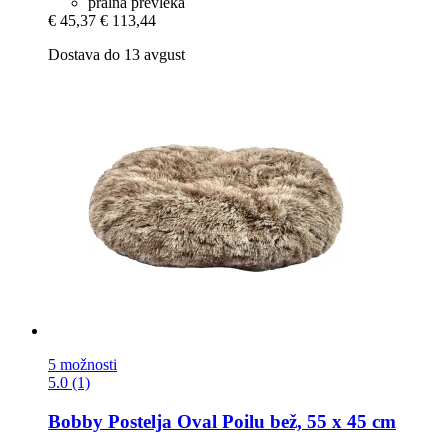
pralna prevleka
€ 45,37
€ 113,44
Dostava do 13 avgust
5 možnosti
5.0 (1)
Bobby
Postelja Oval Poilu bež, 55 x 45 cm