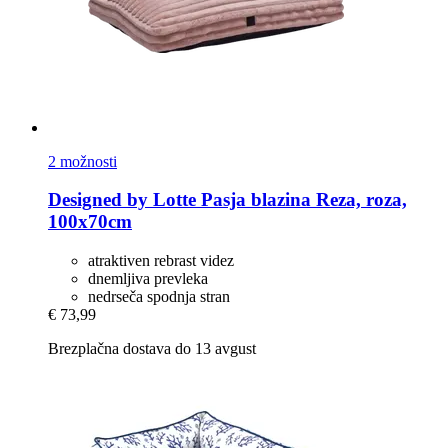
2 možnosti
Designed by Lotte
Pasja blazina Reza, roza,
100x70cm
atraktiven rebrast videz
dnemljiva prevleka
nedrseča spodnja stran
€ 73,99
Brezplačna dostava do 13 avgust