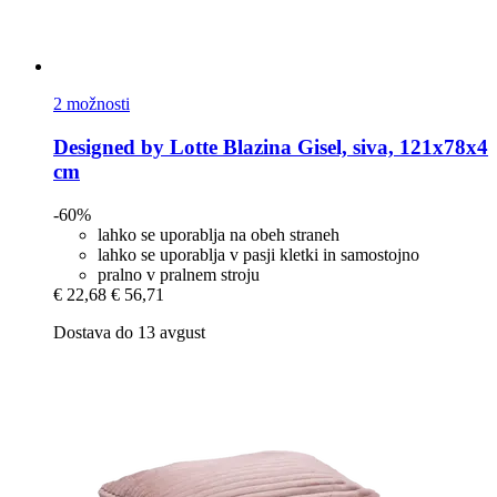
2 možnosti
Designed by Lotte
Blazina Gisel, siva, 121x78x4
cm
-60%
lahko se uporablja na obeh straneh
lahko se uporablja v pasji kletki in samostojno
pralno v pralnem stroju
€ 22,68
€ 56,71
Dostava do 13 avgust