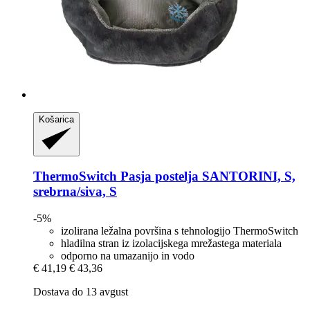
Košarica
ThermoSwitch
Pasja postelja SANTORINI, S,
srebrna/siva, S
-5%
izolirana ležalna površina s tehnologijo ThermoSwitch
hladilna stran iz izolacijskega mrežastega materiala
odporno na umazanijo in vodo
€ 41,19
€ 43,36
Dostava do 13 avgust