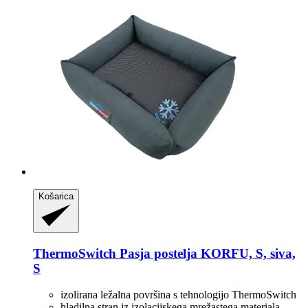
Košarica
ThermoSwitch
Pasja postelja KORFU, S, siva,
S
izolirana ležalna površina s tehnologijo ThermoSwitch
hladilna stran iz izolacijskega mrežastega materiala