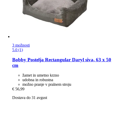
3 možnosti
5.0 (1)
Bobby
Postelja Rectangular Daryl siva, 63 x 50
cm
žamet in umetno krzno
udobna in robustna
možno pranje v pralnem stroju
€ 56,99
Dostava do 31 avgust