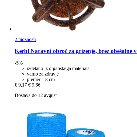
2 možnosti
Kerbl
Naravni obroč za grizenje, brez obešalne v
-5%
izdelano iz organskega materiala
varno za zdravje
premer: 18 cm
€ 9,17
€ 9,66
Dostava do 12 avgust