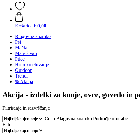
Košarica
€ 0,00
Blagovne znamke
Psi
Mačke
Male živali
Ptice
Hobi kmetovanje
Outdoor
Trendi
% Akcija
Akcija - izdelki za konje, ovce, govedo in p
Filtriranje in razvrščanje
Cena
Blagovna znamka
Področje uporabe
Filter