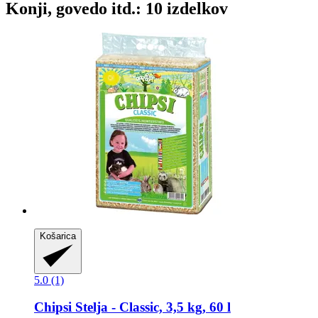
Konji, govedo itd.: 10 izdelkov
Košarica
5.0 (1)
Chipsi
Stelja -​ Classic, 3,5 kg, 60 l