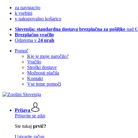
za navigacijo
k vsebini
v nakupovalno košarico
Slovenija: standardna dostava brezplačna za pošiljke
nad €
Brezplačno vračilo
Odprema v
24 urah
Pomoč
Kje je moje naročilo?
Vračilo
Stroški dostave
Možnosti plačila
Kontakt
Vse teme pomoči
Prijava
Prijavite se zdaj
Ste tukaj
prvič?
Ustvarite račun