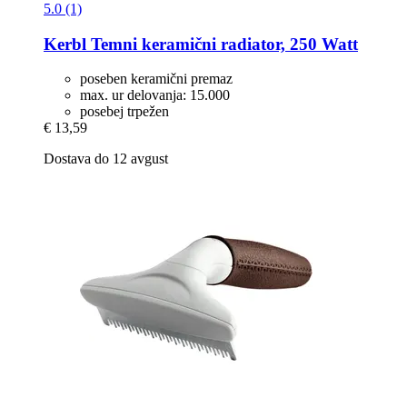
5.0 (1)
Kerbl
Temni keramični radiator, 250 Watt
poseben keramični premaz
max. ur delovanja: 15.000
posebej trpežen
€ 13,59
Dostava do 12 avgust