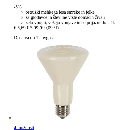
-5%
ostružki mehkega lesa smreke in jelke
za glodavce in številne vrste domačih živali
zelo vpojni, vežejo vonjave in so prijazni do tačk
€ 5,69
€ 5,99
(€ 0,09 / l)
Dostava do 12 avgust
4 možnosti