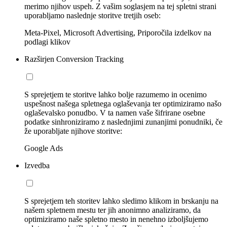
merimo njihov uspeh. Z vašim soglasjem na tej spletni strani
uporabljamo naslednje storitve tretjih oseb:
Meta-Pixel, Microsoft Advertising, Priporočila izdelkov na
podlagi klikov
Razširjen Conversion Tracking
S sprejetjem te storitve lahko bolje razumemo in ocenimo
uspešnost našega spletnega oglaševanja ter optimiziramo našo
oglaševalsko ponudbo. V ta namen vaše šifrirane osebne
podatke sinhroniziramo z naslednjimi zunanjimi ponudniki, če
že uporabljate njihove storitve:
Google Ads
Izvedba
S sprejetjem teh storitev lahko sledimo klikom in brskanju na
našem spletnem mestu ter jih anonimno analiziramo, da
optimiziramo naše spletno mesto in nenehno izboljšujemo