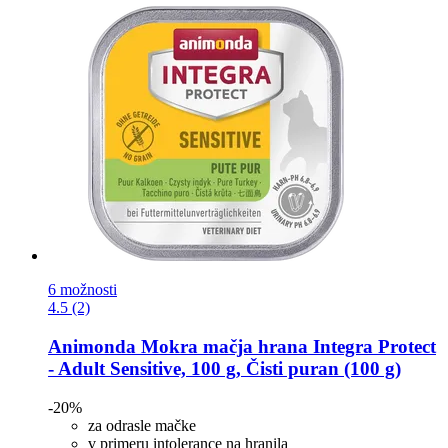
6 možnosti
4.5 (2)
Animonda
Mokra mačja hrana Integra Protect
-​ Adult Sensitive, 100 g, Čisti puran (100 g)
-20%
za odrasle mačke
v primeru intolerance na hranila