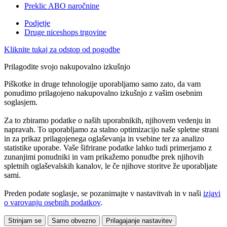
Preklic ABO naročnine
Podjetje
Druge niceshops trgovine
Kliknite tukaj za odstop od pogodbe
Prilagodite svojo nakupovalno izkušnjo
Piškotke in druge tehnologije uporabljamo samo zato, da vam
ponudimo prilagojeno nakupovalno izkušnjo z vašim osebnim
soglasjem.
Za to zbiramo podatke o naših uporabnikih, njihovem vedenju in
napravah. To uporabljamo za stalno optimizacijo naše spletne strani
in za prikaz prilagojenega oglaševanja in vsebine ter za analizo
statistike uporabe. Vaše šifrirane podatke lahko tudi primerjamo z
zunanjimi ponudniki in vam prikažemo ponudbe prek njihovih
spletnih oglaševalskih kanalov, le če njihove storitve že uporabljate
sami.
Preden podate soglasje, se pozanimajte v nastavitvah in v naši
izjavi
o varovanju osebnih podatkov
.
Strinjam se
Samo obvezno
Prilagajanje nastavitev