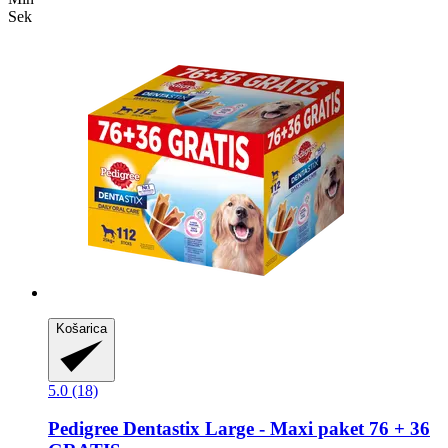
Sek
Košarica
5.0 (18)
Pedigree
Dentastix Large -​ Maxi paket 76 + 36