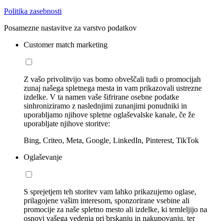
Politika zasebnosti
Posamezne nastavitve za varstvo podatkov
Customer match marketing
Z vašo privolitvijo vas bomo obveščali tudi o promocijah
zunaj našega spletnega mesta in vam prikazovali ustrezne
izdelke. V ta namen vaše šifrirane osebne podatke
sinhroniziramo z naslednjimi zunanjimi ponudniki in
uporabljamo njihove spletne oglaševalske kanale, če že
uporabljate njihove storitve:
Bing, Criteo, Meta, Google, LinkedIn, Pinterest, TikTok
Oglaševanje
S sprejetjem teh storitev vam lahko prikazujemo oglase,
prilagojene vašim interesom, sponzorirane vsebine ali
promocije za naše spletno mesto ali izdelke, ki temleljijo na
osnovi vašega vedenja pri brskanju in nakupovanju, ter