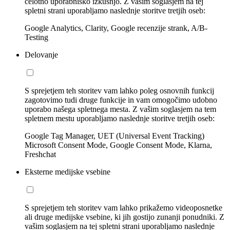
celotno uporabniško izkušnjo. Z vašim soglasjem na tej
spletni strani uporabljamo naslednje storitve tretjih oseb:
Google Analytics, Clarity, Google recenzije strank, A/B-
Testing
Delovanje
S sprejetjem teh storitev vam lahko poleg osnovnih funkcij
zagotovimo tudi druge funkcije in vam omogočimo udobno
uporabo našega spletnega mesta. Z vašim soglasjem na tem
spletnem mestu uporabljamo naslednje storitve tretjih oseb:
Google Tag Manager, UET (Universal Event Tracking)
Microsoft Consent Mode, Google Consent Mode, Klarna,
Freshchat
Eksterne medijske vsebine
S sprejetjem teh storitev vam lahko prikažemo videoposnetke
ali druge medijske vsebine, ki jih gostijo zunanji ponudniki. Z
vašim soglasjem na tej spletni strani uporabljamo naslednje