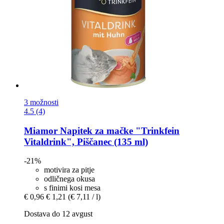
3 možnosti
4.5 (4)
Miamor
Napitek za mačke "Trinkfein
Vitaldrink", Piščanec (135 ml)
-21%
motivira za pitje
odličnega okusa
s finimi kosi mesa
€ 0,96
€ 1,21
(€ 7,11 / l)
Dostava do 12 avgust