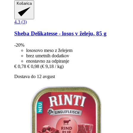
Košarica
4.3 (3)
Sheba
Delikatesse -​ losos v želeju, 85 g
-20%
lososovo meso z želejem
brez umetnih dodatkov
enostavno za odpiranje
€ 0,78
€ 0,98
(€ 9,18 / kg)
Dostava do 12 avgust