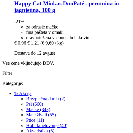
Happy Cat
Minkas DuoPaté -​ perutnina in
jagnjetina, 100 g
-21%
za odrasle mačke
fina pašteta v omaki
uravnotežena vsebnost beljakovin
€ 0,96
€ 1,21
(€ 9,60 / kg)
Dostava do 12 avgust
Vse cene vključujejo DDV.
Filter
Kategorije:
% Akcija
Brezplačna darila (2)
Psi (660)
Mačke (343)
Male živali (55)
Ptice (11)
Hobi kmetovanje (40)
Akvaristika (5)