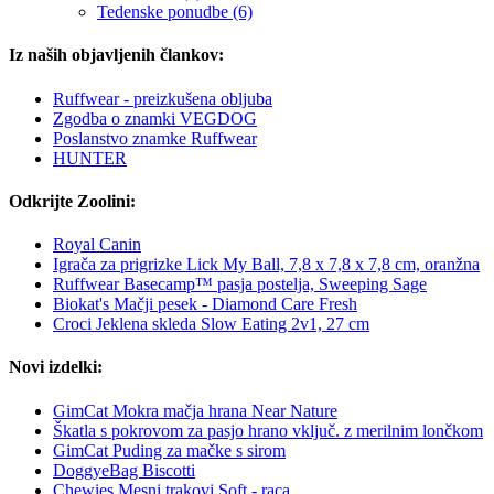
Tedenske ponudbe (6)
Iz naših objavljenih člankov:
Ruffwear - preizkušena obljuba
Zgodba o znamki VEGDOG
Poslanstvo znamke Ruffwear
HUNTER
Odkrijte Zoolini:
Royal Canin
Igrača za prigrizke Lick My Ball, 7,8 x 7,8 x 7,8 cm, oranžna
Ruffwear Basecamp™ pasja postelja, Sweeping Sage
Biokat's Mačji pesek - Diamond Care Fresh
Croci Jeklena skleda Slow Eating 2v1, 27 cm
Novi izdelki:
GimCat Mokra mačja hrana Near Nature
Škatla s pokrovom za pasjo hrano vključ. z merilnim lončkom
GimCat Puding za mačke s sirom
DoggyeBag Biscotti
Chewies Mesni trakovi Soft - raca