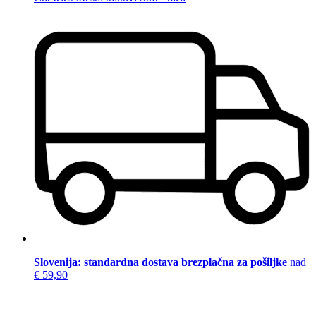
Slovenija: standardna dostava brezplačna za pošiljke
nad
€ 59,90