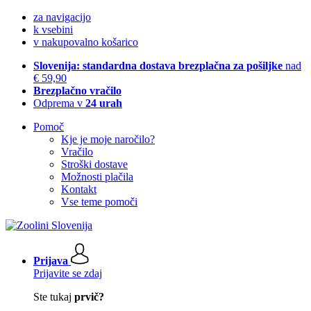
za navigacijo
k vsebini
v nakupovalno košarico
Slovenija: standardna dostava brezplačna za pošiljke
nad
€ 59,90
Brezplačno vračilo
Odprema v
24 urah
Pomoč
Kje je moje naročilo?
Vračilo
Stroški dostave
Možnosti plačila
Kontakt
Vse teme pomoči
Prijava
Prijavite se zdaj
Ste tukaj
prvič?