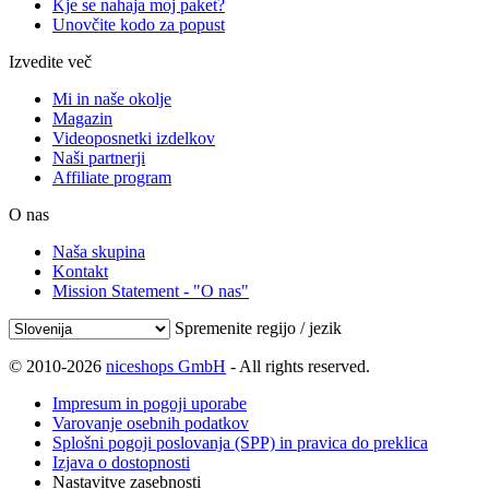
Kje se nahaja moj paket?
Unovčite kodo za popust
Izvedite več
Mi in naše okolje
Magazin
Videoposnetki izdelkov
Naši partnerji
Affiliate program
O nas
Naša skupina
Kontakt
Mission Statement - "O nas"
Spremenite regijo / jezik
© 2010-2026
niceshops GmbH
- All rights reserved.
Impresum in pogoji uporabe
Varovanje osebnih podatkov
Splošni pogoji poslovanja (SPP) in pravica do preklica
Izjava o dostopnosti
Nastavitve zasebnosti