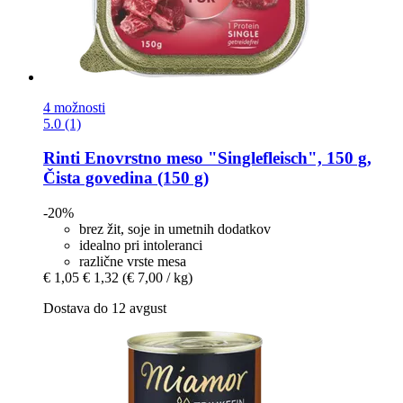
4 možnosti
5.0 (1)
Rinti
Enovrstno meso "Singlefleisch", 150 g,
Čista govedina (150 g)
-20%
brez žit, soje in umetnih dodatkov
idealno pri intoleranci
različne vrste mesa
€ 1,05
€ 1,32
(€ 7,00 / kg)
Dostava do 12 avgust