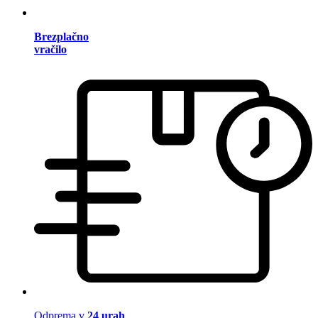
Brezplačno
vračilo
Odprema v
24 urah