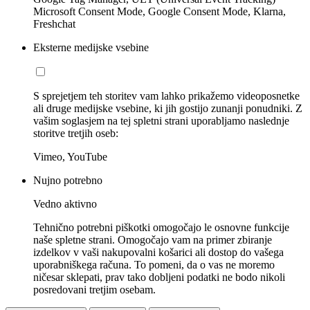
Microsoft Consent Mode, Google Consent Mode, Klarna,
Freshchat
Eksterne medijske vsebine
S sprejetjem teh storitev vam lahko prikažemo videoposnetke
ali druge medijske vsebine, ki jih gostijo zunanji ponudniki. Z
vašim soglasjem na tej spletni strani uporabljamo naslednje
storitve tretjih oseb:
Vimeo, YouTube
Nujno potrebno
Vedno aktivno
Tehnično potrebni piškotki omogočajo le osnovne funkcije
naše spletne strani. Omogočajo vam na primer zbiranje
izdelkov v vaši nakupovalni košarici ali dostop do vašega
uporabniškega računa. To pomeni, da o vas ne moremo
ničesar sklepati, prav tako dobljeni podatki ne bodo nikoli
posredovani tretjim osebam.