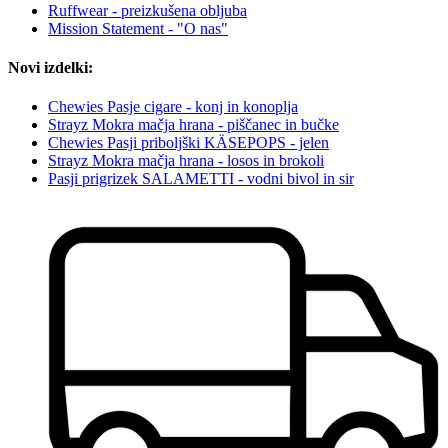
Ruffwear - preizkušena obljuba
Mission Statement - "O nas"
Novi izdelki:
Chewies Pasje cigare - konj in konoplja
Strayz Mokra mačja hrana - piščanec in bučke
Chewies Pasji priboljški KÄSEPOPS - jelen
Strayz Mokra mačja hrana - losos in brokoli
Pasji prigrizek SALAMETTI - vodni bivol in sir