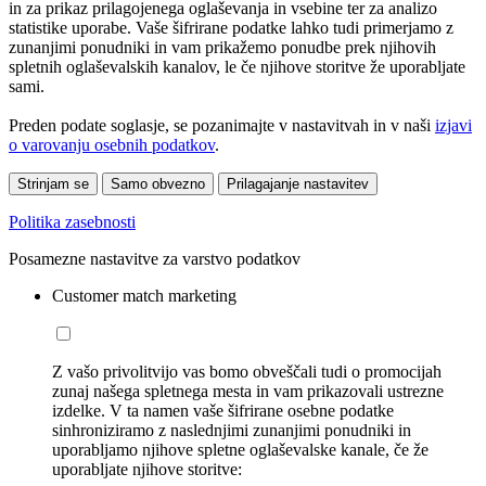
in za prikaz prilagojenega oglaševanja in vsebine ter za analizo
statistike uporabe. Vaše šifrirane podatke lahko tudi primerjamo z
zunanjimi ponudniki in vam prikažemo ponudbe prek njihovih
spletnih oglaševalskih kanalov, le če njihove storitve že uporabljate
sami.
Preden podate soglasje, se pozanimajte v nastavitvah in v naši
izjavi
o varovanju osebnih podatkov
.
Strinjam se
Samo obvezno
Prilagajanje nastavitev
Politika zasebnosti
Posamezne nastavitve za varstvo podatkov
Customer match marketing
Z vašo privolitvijo vas bomo obveščali tudi o promocijah
zunaj našega spletnega mesta in vam prikazovali ustrezne
izdelke. V ta namen vaše šifrirane osebne podatke
sinhroniziramo z naslednjimi zunanjimi ponudniki in
uporabljamo njihove spletne oglaševalske kanale, če že
uporabljate njihove storitve: