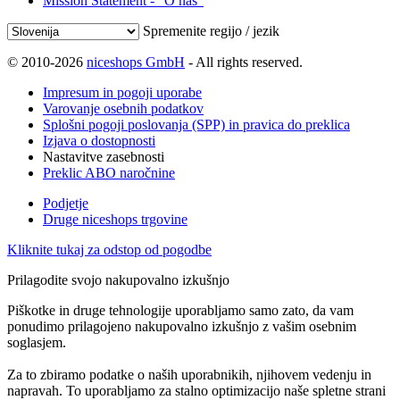
Mission Statement - "O nas"
Spremenite regijo / jezik
© 2010-2026
niceshops GmbH
- All rights reserved.
Impresum in pogoji uporabe
Varovanje osebnih podatkov
Splošni pogoji poslovanja (SPP) in pravica do preklica
Izjava o dostopnosti
Nastavitve zasebnosti
Preklic ABO naročnine
Podjetje
Druge niceshops trgovine
Kliknite tukaj za odstop od pogodbe
Prilagodite svojo nakupovalno izkušnjo
Piškotke in druge tehnologije uporabljamo samo zato, da vam
ponudimo prilagojeno nakupovalno izkušnjo z vašim osebnim
soglasjem.
Za to zbiramo podatke o naših uporabnikih, njihovem vedenju in
napravah. To uporabljamo za stalno optimizacijo naše spletne strani