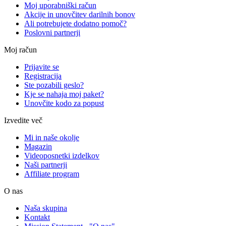
Moj uporabniški račun
Akcije in unovčitev darilnih bonov
Ali potrebujete dodatno pomoč?
Poslovni partnerji
Moj račun
Prijavite se
Registracija
Ste pozabili geslo?
Kje se nahaja moj paket?
Unovčite kodo za popust
Izvedite več
Mi in naše okolje
Magazin
Videoposnetki izdelkov
Naši partnerji
Affiliate program
O nas
Naša skupina
Kontakt