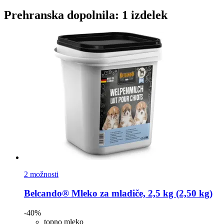
Prehranska dopolnila: 1 izdelek
2 možnosti
Belcando®
Mleko za mladiče, 2,5 kg (2,50 kg)
-40%
topno mleko