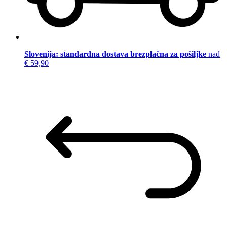
Slovenija: standardna dostava brezplačna za pošiljke
nad
€ 59,90