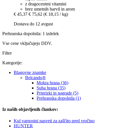
z dragocenimi vitamini
brez umetnih barvil in arom
€ 45,37
€ 75,62
(€ 18,15 / kg)
Dostava do 12 avgust
Prehranska dopolnila: 1 izdelek
Vse cene vključujejo DDV.
Filter
Kategorije:
Blagovne znamke
Belcando®
Mokra hrana (36)
Suha hrana (35)
Prigrizki in nagrade (5)
Prehranska dopolnila (1)
Iz naših objavljenih člankov:
Kul varnostni nasveti za zaščito pred vročino
HUNTER