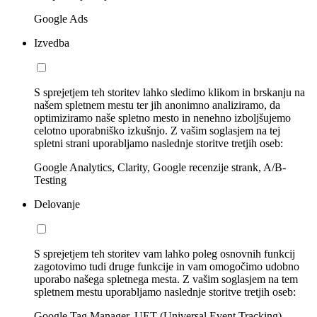
Google Ads
Izvedba
S sprejetjem teh storitev lahko sledimo klikom in brskanju na
našem spletnem mestu ter jih anonimno analiziramo, da
optimiziramo naše spletno mesto in nenehno izboljšujemo
celotno uporabniško izkušnjo. Z vašim soglasjem na tej
spletni strani uporabljamo naslednje storitve tretjih oseb:
Google Analytics, Clarity, Google recenzije strank, A/B-
Testing
Delovanje
S sprejetjem teh storitev vam lahko poleg osnovnih funkcij
zagotovimo tudi druge funkcije in vam omogočimo udobno
uporabo našega spletnega mesta. Z vašim soglasjem na tem
spletnem mestu uporabljamo naslednje storitve tretjih oseb:
Google Tag Manager, UET (Universal Event Tracking)