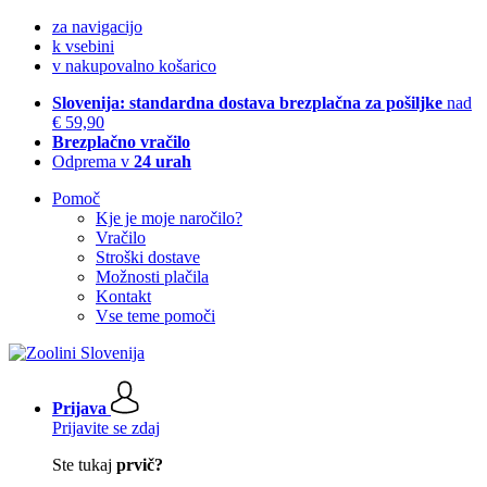
za navigacijo
k vsebini
v nakupovalno košarico
Slovenija: standardna dostava brezplačna za pošiljke
nad
€ 59,90
Brezplačno vračilo
Odprema v
24 urah
Pomoč
Kje je moje naročilo?
Vračilo
Stroški dostave
Možnosti plačila
Kontakt
Vse teme pomoči
Prijava
Prijavite se zdaj
Ste tukaj
prvič?