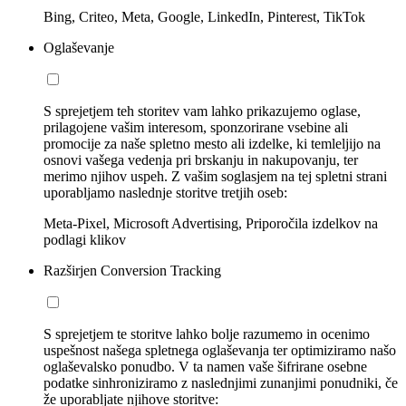
Bing, Criteo, Meta, Google, LinkedIn, Pinterest, TikTok
Oglaševanje
S sprejetjem teh storitev vam lahko prikazujemo oglase,
prilagojene vašim interesom, sponzorirane vsebine ali
promocije za naše spletno mesto ali izdelke, ki temleljijo na
osnovi vašega vedenja pri brskanju in nakupovanju, ter
merimo njihov uspeh. Z vašim soglasjem na tej spletni strani
uporabljamo naslednje storitve tretjih oseb:
Meta-Pixel, Microsoft Advertising, Priporočila izdelkov na
podlagi klikov
Razširjen Conversion Tracking
S sprejetjem te storitve lahko bolje razumemo in ocenimo
uspešnost našega spletnega oglaševanja ter optimiziramo našo
oglaševalsko ponudbo. V ta namen vaše šifrirane osebne
podatke sinhroniziramo z naslednjimi zunanjimi ponudniki, če
že uporabljate njihove storitve: