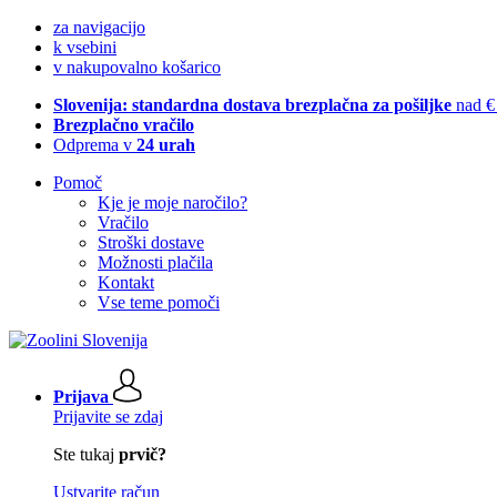
za navigacijo
k vsebini
v nakupovalno košarico
Slovenija: standardna dostava brezplačna za pošiljke
nad €
Brezplačno vračilo
Odprema v
24 urah
Pomoč
Kje je moje naročilo?
Vračilo
Stroški dostave
Možnosti plačila
Kontakt
Vse teme pomoči
Prijava
Prijavite se zdaj
Ste tukaj
prvič?
Ustvarite račun