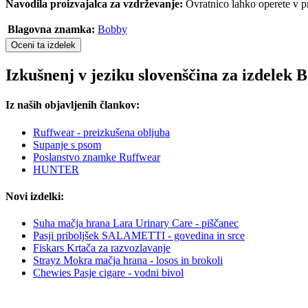
Navodila proizvajalca za vzdrževanje:
Ovratnico lahko operete v pr
Blagovna znamka:
Bobby
Oceni ta izdelek
Izkušnenj v jeziku slovenščina za izdele
Iz naših objavljenih člankov:
Ruffwear - preizkušena obljuba
Supanje s psom
Poslanstvo znamke Ruffwear
HUNTER
Novi izdelki:
Suha mačja hrana Lara Urinary Care - piščanec
Pasji priboljšek SALAMETTI - govedina in srce
Fiskars Krtača za razvozlavanje
Strayz Mokra mačja hrana - losos in brokoli
Chewies Pasje cigare - vodni bivol