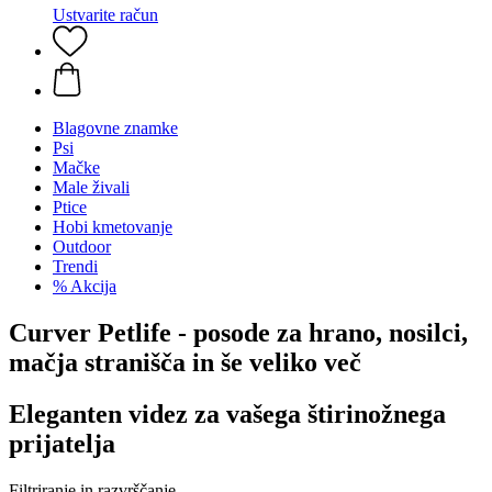
Ustvarite račun
Blagovne znamke
Psi
Mačke
Male živali
Ptice
Hobi kmetovanje
Outdoor
Trendi
% Akcija
Curver Petlife - posode za hrano, nosilci,
mačja stranišča in še veliko več
Eleganten videz za vašega štirinožnega
prijatelja
Filtriranje in razvrščanje