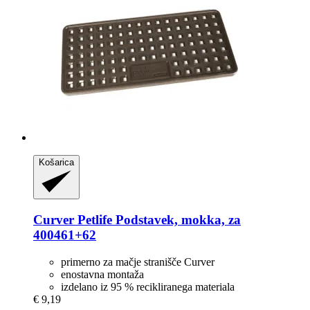
Košarica
Curver Petlife
Podstavek, mokka, za
400461+62
primerno za mačje stranišče Curver
enostavna montaža
izdelano iz 95 % recikliranega materiala
€ 9,19