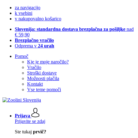
za navigacijo
k vsebini
v nakupovalno košarico
Slovenija: standardna dostava brezplačna za pošiljke
nad
€ 59,90
Brezplačno vračilo
Odprema v
24 urah
Pomoč
Kje je moje naročilo?
Vračilo
Stroški dostave
Možnosti plačila
Kontakt
Vse teme pomoči
Prijava
Prijavite se zdaj
Ste tukaj
prvič?