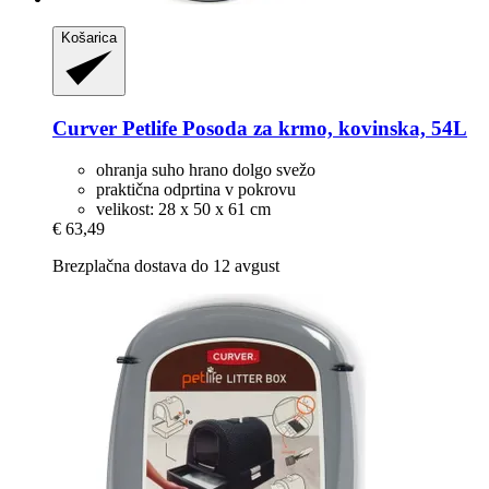
Košarica
Curver Petlife
Posoda za krmo, kovinska, 54L
ohranja suho hrano dolgo svežo
praktična odprtina v pokrovu
velikost: 28 x 50 x 61 cm
€ 63,49
Brezplačna dostava do 12 avgust