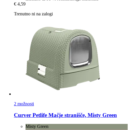
€ 4,59
Trenutno ni na zalogi
2 možnosti
Curver Petlife
Mačje stranišče, Misty Green
Misty Green