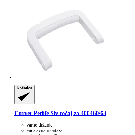
Košarica
Curver Petlife
Siv ročaj za 400460/63
varno držanje
enostavna montaža