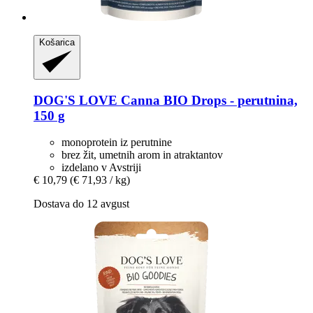
Košarica
DOG'S LOVE
Canna BIO Drops -​ perutnina,
150 g
monoprotein iz perutnine
brez žit, umetnih arom in atraktantov
izdelano v Avstriji
€ 10,79
(€ 71,93 / kg)
Dostava do 12 avgust