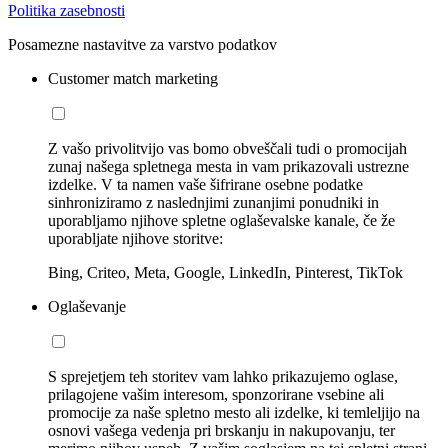
Politika zasebnosti
Posamezne nastavitve za varstvo podatkov
Customer match marketing
Z vašo privolitvijo vas bomo obveščali tudi o promocijah
zunaj našega spletnega mesta in vam prikazovali ustrezne
izdelke. V ta namen vaše šifrirane osebne podatke
sinhroniziramo z naslednjimi zunanjimi ponudniki in
uporabljamo njihove spletne oglaševalske kanale, če že
uporabljate njihove storitve:
Bing, Criteo, Meta, Google, LinkedIn, Pinterest, TikTok
Oglaševanje
S sprejetjem teh storitev vam lahko prikazujemo oglase,
prilagojene vašim interesom, sponzorirane vsebine ali
promocije za naše spletno mesto ali izdelke, ki temleljijo na
osnovi vašega vedenja pri brskanju in nakupovanju, ter