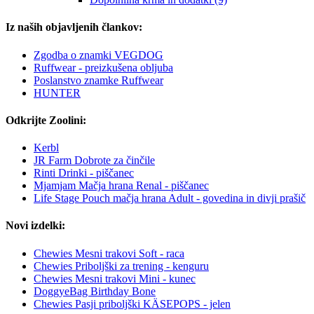
Iz naših objavljenih člankov:
Zgodba o znamki VEGDOG
Ruffwear - preizkušena obljuba
Poslanstvo znamke Ruffwear
HUNTER
Odkrijte Zoolini:
Kerbl
JR Farm Dobrote za činčile
Rinti Drinki - piščanec
Mjamjam Mačja hrana Renal - piščanec
Life Stage Pouch mačja hrana Adult - govedina in divji prašič
Novi izdelki:
Chewies Mesni trakovi Soft - raca
Chewies Priboljški za trening - kenguru
Chewies Mesni trakovi Mini - kunec
DoggyeBag Birthday Bone
Chewies Pasji priboljški KÄSEPOPS - jelen