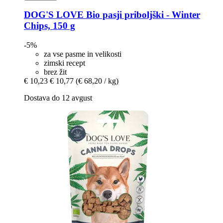
DOG'S LOVE
Bio pasji priboljški -​ Winter
Chips, 150 g
-5%
za vse pasme in velikosti
zimski recept
brez žit
€ 10,23
€ 10,77
(€ 68,20 / kg)
Dostava do 12 avgust