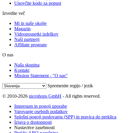
Unovčite kodo za popust
Izvedite več
Mi in naše okolje
Magazin
Videoposnetki izdelkov
Naši partnerji
Affiliate program
O nas
Naša skupina
Kontakt
Mission Statement - "O nas"
Spremenite regijo / jezik
© 2010-2026
niceshops GmbH
- All rights reserved.
Impresum in pogoji uporabe
Varovanje osebnih podatkov
Splošni pogoji poslovanja (SPP) in pravica do preklica
Izjava o dostopnosti
Nastavitve zasebnosti
Preklic ABO naročnine