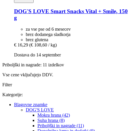
DOG'S LOVE
Smart Snacks Vital + Smile, 150
g
za vse pse od 6 mesecev
brez dodanega sladkorja
brez glutena
€ 16,29
(€ 108,60 / kg)
Dostava do 14 september
Priboljški in nagrade: 11 izdelkov
Vse cene vključujejo DDV.
Filter
Kategorije:
Blagovne znamke
DOG'S LOVE
Mokra hrana (42)
Suha hrana (8)
Priboljški in nagrade (11)
Dopolnilna krma in dodatki (9)