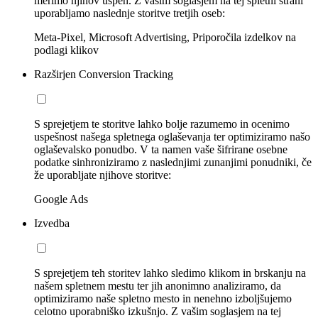
merimo njihov uspeh. Z vašim soglasjem na tej spletni strani
uporabljamo naslednje storitve tretjih oseb:
Meta-Pixel, Microsoft Advertising, Priporočila izdelkov na
podlagi klikov
Razširjen Conversion Tracking
S sprejetjem te storitve lahko bolje razumemo in ocenimo
uspešnost našega spletnega oglaševanja ter optimiziramo našo
oglaševalsko ponudbo. V ta namen vaše šifrirane osebne
podatke sinhroniziramo z naslednjimi zunanjimi ponudniki, če
že uporabljate njihove storitve:
Google Ads
Izvedba
S sprejetjem teh storitev lahko sledimo klikom in brskanju na
našem spletnem mestu ter jih anonimno analiziramo, da
optimiziramo naše spletno mesto in nenehno izboljšujemo
celotno uporabniško izkušnjo. Z vašim soglasjem na tej