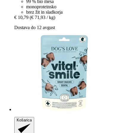
99 % bio mesa
monoproteinsko
brez žit in sladkorja
€ 10,79
(€ 71,93 / kg)
Dostava do 12 avgust
Košarica