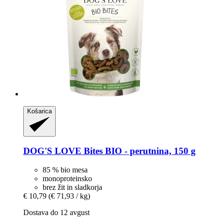
Košarica
DOG'S LOVE
Bites BIO -​ perutnina, 150 g
85 % bio mesa
monoproteinsko
brez žit in sladkorja
€ 10,79
(€ 71,93 / kg)
Dostava do 12 avgust