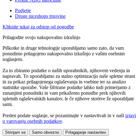
Podjetje
Druge niceshops trgovine
Kliknite tukaj za odstop od pogodbe
Prilagodite svojo nakupovalno izkušnjo
Piškotke in druge tehnologije uporabljamo samo zato, da vam
ponudimo prilagojeno nakupovalno izkušnjo z vašim osebnim
soglasjem.
Za to zbiramo podatke o naših uporabnikih, njihovem vedenju in
napravah. To uporabljamo za stalno optimizacijo naše spletne strani
in za prikaz prilagojenega oglaševanja in vsebine ter za analizo
statistike uporabe. Vaše šifrirane podatke lahko tudi primerjamo z
zunanjimi ponudniki in vam prikažemo ponudbe prek njihovih
spletnih oglaševalskih kanalov, le če njihove storitve že uporabljate
sami.
Preden podate soglasje, se pozanimajte v nastavitvah in v naši
izjavi
o varovanju osebnih podatkov
.
Strinjam se
Samo obvezno
Prilagajanje nastavitev