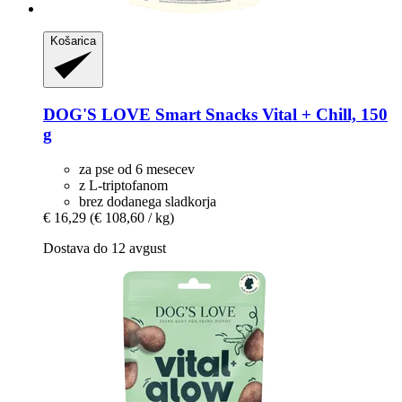
Košarica
DOG'S LOVE
Smart Snacks Vital + Chill, 150
g
za pse od 6 mesecev
z L-triptofanom
brez dodanega sladkorja
€ 16,29
(€ 108,60 / kg)
Dostava do 12 avgust