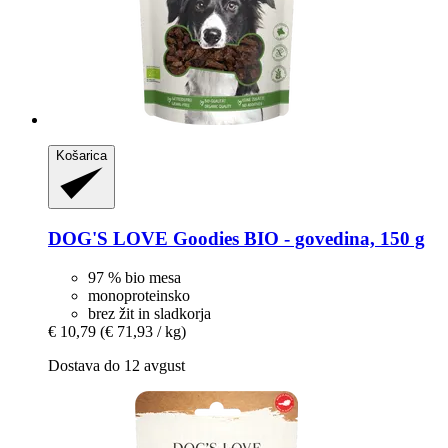
Košarica
DOG'S LOVE
Goodies BIO -​ govedina, 150 g
97 % bio mesa
monoproteinsko
brez žit in sladkorja
€ 10,79
(€ 71,93 / kg)
Dostava do 12 avgust