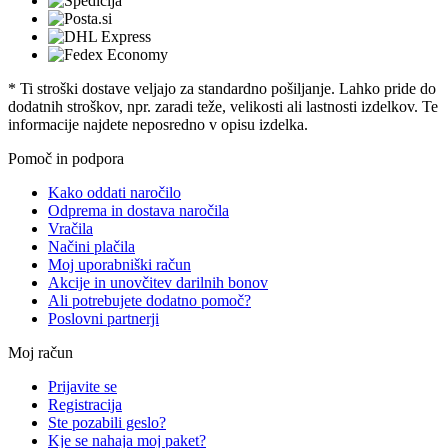
* Ti stroški dostave veljajo za standardno pošiljanje. Lahko pride do
dodatnih stroškov, npr. zaradi teže, velikosti ali lastnosti izdelkov. Te
informacije najdete neposredno v opisu izdelka.
Pomoč in podpora
Kako oddati naročilo
Odprema in dostava naročila
Vračila
Načini plačila
Moj uporabniški račun
Akcije in unovčitev darilnih bonov
Ali potrebujete dodatno pomoč?
Poslovni partnerji
Moj račun
Prijavite se
Registracija
Ste pozabili geslo?
Kje se nahaja moj paket?