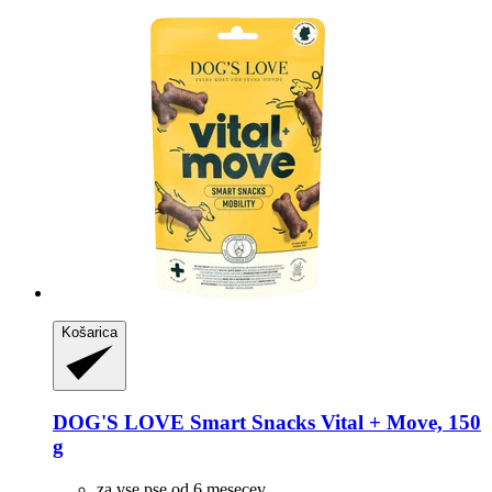
Košarica
DOG'S LOVE
Smart Snacks Vital + Move, 150
g
za vse pse od 6 mesecev