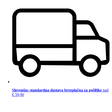
Slovenija: standardna dostava brezplačna za pošiljke
nad
€ 59,90