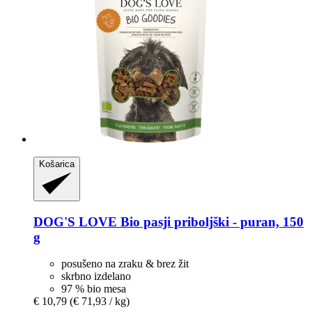
Košarica
DOG'S LOVE
Bio pasji priboljški -​ puran, 150
g
posušeno na zraku & brez žit
skrbno izdelano
97 % bio mesa
€ 10,79
(€ 71,93 / kg)