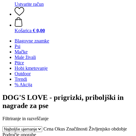
Ustvarite račun
Košarica
€ 0,00
Blagovne znamke
Psi
Mačke
Male živali
Ptice
Hobi kmetovanje
Outdoor
Trendi
% Akcija
DOG'S LOVE - prigrizki, priboljški in
nagrade za pse
Filtriranje in razvrščanje
Cena
Okus
Značilnosti
Življenjsko obdobje
Področje uporabe