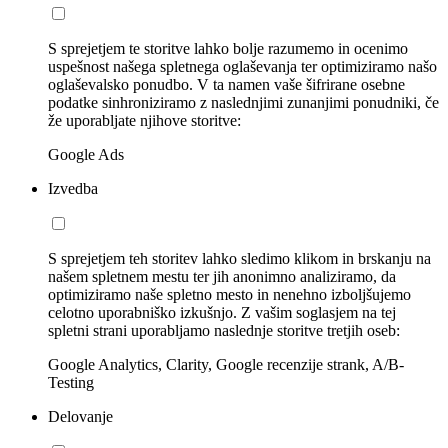
S sprejetjem te storitve lahko bolje razumemo in ocenimo
uspešnost našega spletnega oglaševanja ter optimiziramo našo
oglaševalsko ponudbo. V ta namen vaše šifrirane osebne
podatke sinhroniziramo z naslednjimi zunanjimi ponudniki, če
že uporabljate njihove storitve:
Google Ads
Izvedba
S sprejetjem teh storitev lahko sledimo klikom in brskanju na
našem spletnem mestu ter jih anonimno analiziramo, da
optimiziramo naše spletno mesto in nenehno izboljšujemo
celotno uporabniško izkušnjo. Z vašim soglasjem na tej
spletni strani uporabljamo naslednje storitve tretjih oseb:
Google Analytics, Clarity, Google recenzije strank, A/B-
Testing
Delovanje