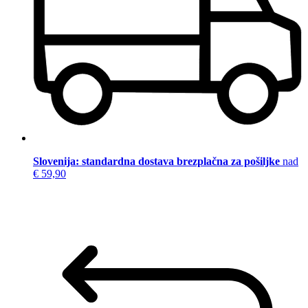
Slovenija: standardna dostava brezplačna za pošiljke
nad
€ 59,90