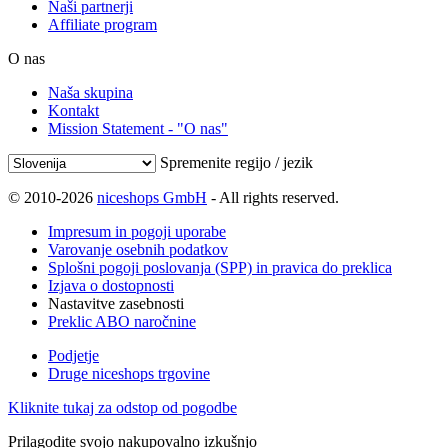
Naši partnerji
Affiliate program
O nas
Naša skupina
Kontakt
Mission Statement - "O nas"
Spremenite regijo / jezik
© 2010-2026
niceshops GmbH
- All rights reserved.
Impresum in pogoji uporabe
Varovanje osebnih podatkov
Splošni pogoji poslovanja (SPP) in pravica do preklica
Izjava o dostopnosti
Nastavitve zasebnosti
Preklic ABO naročnine
Podjetje
Druge niceshops trgovine
Kliknite tukaj za odstop od pogodbe
Prilagodite svojo nakupovalno izkušnjo