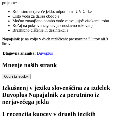
prejmete:
Robustno nerjaveče jeklo, odporno na UV žarke
Čisto voda za daljša obdobja
Močno zmanjšano porabo vode zahvaljujoč visokemu robu
Ročaj na pokrovu zagotavlja enostavno rokovanje
Brezhibno čiščenje in dezinfekcija
Napajalnik je na voljo v dveh različicah: prostornina 5 litrov ali 9
litrov.
Blagovna znamka:
Duvoplus
Mnenje naših strank
Oceni ta izdelek
Izkušnenj v jeziku slovenščina za izdelek
Duvoplus Napajalnik za perutnino iz
nerjavečega jekla
1 recenzija kupcev v drugih jezikih