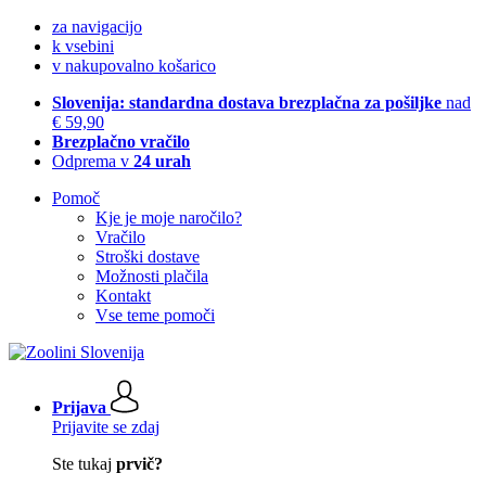
za navigacijo
k vsebini
v nakupovalno košarico
Slovenija: standardna dostava brezplačna za pošiljke
nad
€ 59,90
Brezplačno vračilo
Odprema v
24 urah
Pomoč
Kje je moje naročilo?
Vračilo
Stroški dostave
Možnosti plačila
Kontakt
Vse teme pomoči
Prijava
Prijavite se zdaj
Ste tukaj
prvič?