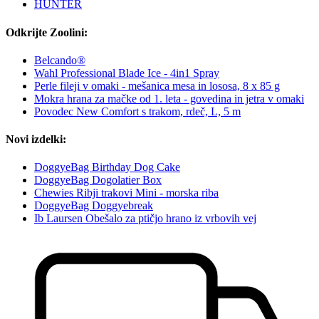
HUNTER
Odkrijte Zoolini:
Belcando®
Wahl Professional Blade Ice - 4in1 Spray
Perle fileji v omaki - mešanica mesa in lososa, 8 x 85 g
Mokra hrana za mačke od 1. leta - govedina in jetra v omaki
Povodec New Comfort s trakom, rdeč, L, 5 m
Novi izdelki:
DoggyeBag Birthday Dog Cake
DoggyeBag Dogolatier Box
Chewies Ribji trakovi Mini - morska riba
DoggyeBag Doggyebreak
Ib Laursen Obešalo za ptičjo hrano iz vrbovih vej