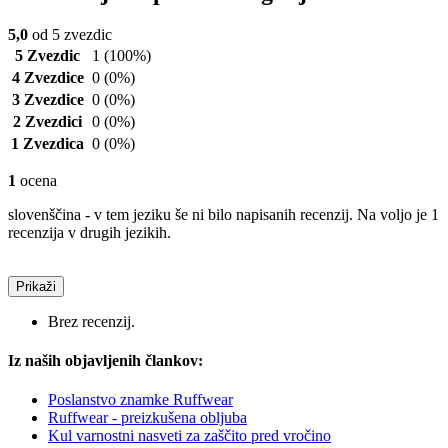
5,0
od 5 zvezdic
5 Zvezdic
1
(100%)
4 Zvezdice
0
(0%)
3 Zvezdice
0
(0%)
2 Zvezdici
0
(0%)
1 Zvezdica
0
(0%)
1
ocena
slovenščina - v tem jeziku še ni bilo napisanih recenzij. Na voljo je 1
recenzija v drugih jezikih.
Prikaži
Brez recenzij.
Iz naših objavljenih člankov:
Poslanstvo znamke Ruffwear
Ruffwear - preizkušena obljuba
Kul varnostni nasveti za zaščito pred vročino