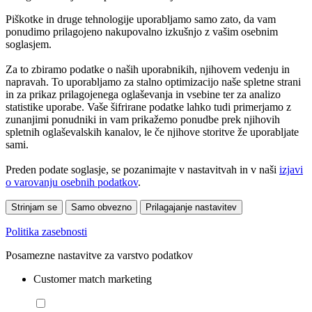
Piškotke in druge tehnologije uporabljamo samo zato, da vam
ponudimo prilagojeno nakupovalno izkušnjo z vašim osebnim
soglasjem.
Za to zbiramo podatke o naših uporabnikih, njihovem vedenju in
napravah. To uporabljamo za stalno optimizacijo naše spletne strani
in za prikaz prilagojenega oglaševanja in vsebine ter za analizo
statistike uporabe. Vaše šifrirane podatke lahko tudi primerjamo z
zunanjimi ponudniki in vam prikažemo ponudbe prek njihovih
spletnih oglaševalskih kanalov, le če njihove storitve že uporabljate
sami.
Preden podate soglasje, se pozanimajte v nastavitvah in v naši
izjavi
o varovanju osebnih podatkov
.
Strinjam se
Samo obvezno
Prilagajanje nastavitev
Politika zasebnosti
Posamezne nastavitve za varstvo podatkov
Customer match marketing