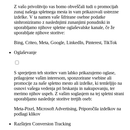
Z vašo privolitvijo vas bomo obveščali tudi o promocijah
zunaj našega spletnega mesta in vam prikazovali ustrezne
izdelke. V ta namen vaše šifrirane osebne podatke
sinhroniziramo z naslednjimi zunanjimi ponudniki in
uporabljamo njihove spletne oglaševalske kanale, če že
uporabljate njihove storitve:
Bing, Criteo, Meta, Google, LinkedIn, Pinterest, TikTok
Oglaševanje
S sprejetjem teh storitev vam lahko prikazujemo oglase,
prilagojene vašim interesom, sponzorirane vsebine ali
promocije za naše spletno mesto ali izdelke, ki temleljijo na
osnovi vašega vedenja pri brskanju in nakupovanju, ter
merimo njihov uspeh. Z vašim soglasjem na tej spletni strani
uporabljamo naslednje storitve tretjih oseb:
Meta-Pixel, Microsoft Advertising, Priporočila izdelkov na
podlagi klikov
Razširjen Conversion Tracking