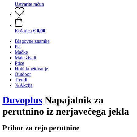
Ustvarite račun
Košarica
€ 0,00
Blagovne znamke
Psi
Mačke
Male živali
Ptice
Hobi kmetovanje
Outdoor
Trendi
% Akcija
Duvoplus
Napajalnik za
perutnino iz nerjavečega jekla
Pribor za rejo perutnine