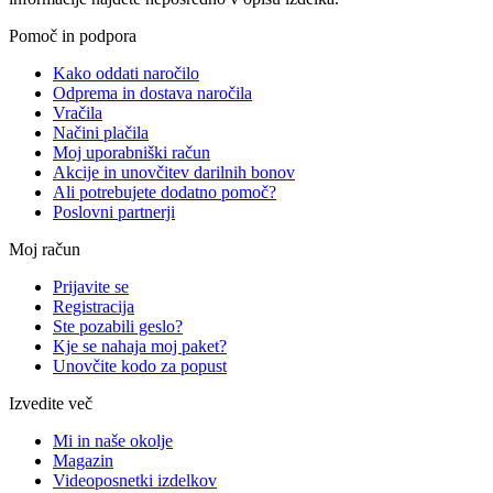
Pomoč in podpora
Kako oddati naročilo
Odprema in dostava naročila
Vračila
Načini plačila
Moj uporabniški račun
Akcije in unovčitev darilnih bonov
Ali potrebujete dodatno pomoč?
Poslovni partnerji
Moj račun
Prijavite se
Registracija
Ste pozabili geslo?
Kje se nahaja moj paket?
Unovčite kodo za popust
Izvedite več
Mi in naše okolje
Magazin
Videoposnetki izdelkov