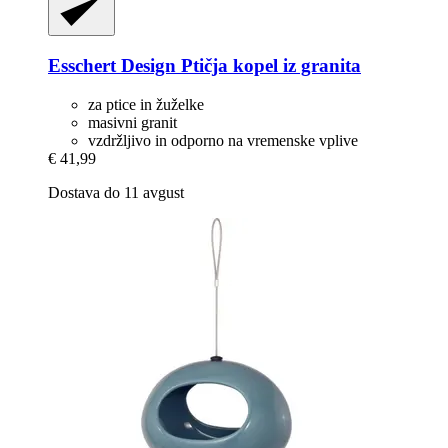
Esschert Design
Ptičja kopel iz granita
za ptice in žuželke
masivni granit
vzdržljivo in odporno na vremenske vplive
€ 41,99
Dostava do 11 avgust