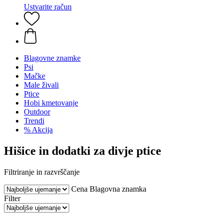
Ustvarite račun
Blagovne znamke
Psi
Mačke
Male živali
Ptice
Hobi kmetovanje
Outdoor
Trendi
% Akcija
Hišice in dodatki za divje ptice
Filtriranje in razvrščanje
Cena
Blagovna znamka
Filter