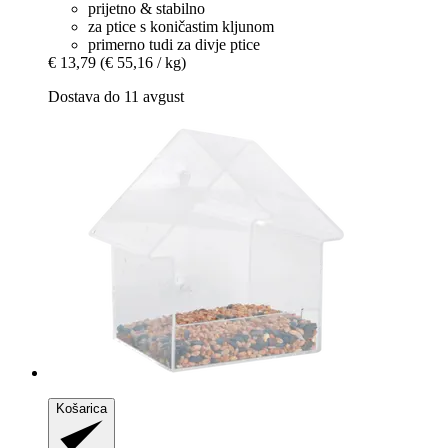
prijetno & stabilno
za ptice s koničastim kljunom
primerno tudi za divje ptice
€ 13,79
(€ 55,16 / kg)
Dostava do 11 avgust
Košarica