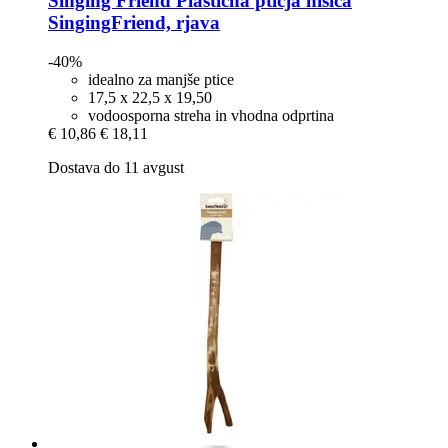
Singing Friend
Plastična ptičja hišica
SingingFriend, rjava
-40%
idealno za manjše ptice
17,5 x 22,5 x 19,50
vodoosporna streha in vhodna odprtina
€ 10,86
€ 18,11
Dostava do 11 avgust