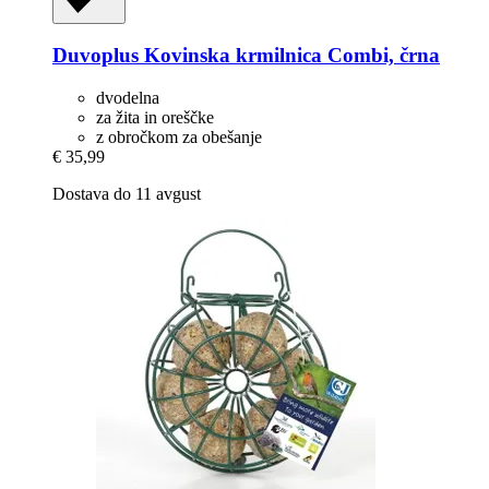
Duvoplus
Kovinska krmilnica Combi, črna
dvodelna
za žita in oreščke
z obročkom za obešanje
€ 35,99
Dostava do 11 avgust