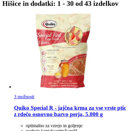
Hišice in dodatki: 1 - 30 od 43 izdelkov
3 možnosti
Quiko
Special R -​ jajčna krma za vse vrste ptic
z rdečo osnovno barvo perja, 5.000 g
optimalno za vzrejo in goljenje
vsebuje kantaksantin/karofil