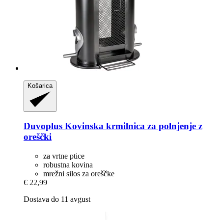
Košarica
Duvoplus
Kovinska krmilnica za polnjenje z
oreščki
za vrtne ptice
robustna kovina
mrežni silos za oreščke
€ 22,99
Dostava do 11 avgust