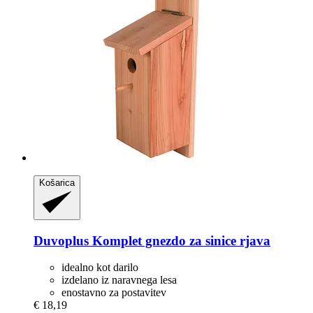
Košarica
Duvoplus
Komplet gnezdo za sinice rjava
idealno kot darilo
izdelano iz naravnega lesa
enostavno za postavitev
€ 18,19