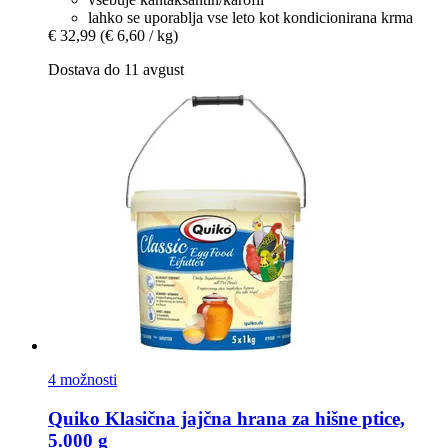
lahko se uporablja vse leto kot kondicionirana krma
€ 32,99
(€ 6,60 / kg)
Dostava do 11 avgust
4 možnosti
Quiko
Klasična jajčna hrana za hišne ptice,
5.000 g