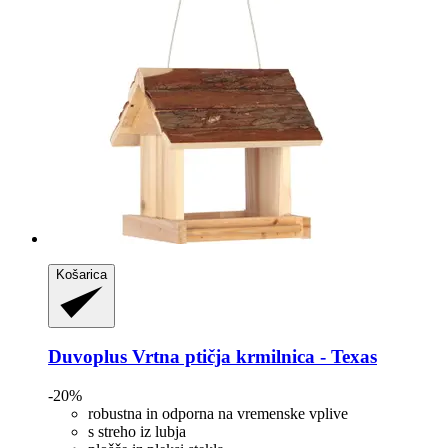
Košarica
Duvoplus
Vrtna ptičja krmilnica -​ Texas
-20%
robustna in odporna na vremenske vplive
s streho iz lubja