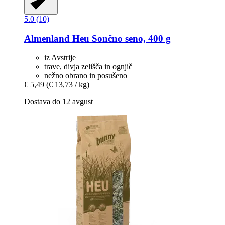
5.0 (10)
Almenland Heu
Sončno seno, 400 g
iz Avstrije
trave, divja zelišča in ognjič
nežno obrano in posušeno
€ 5,49
(€ 13,73 / kg)
Dostava do 12 avgust