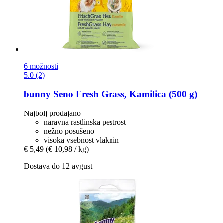
6 možnosti
5.0 (2)
bunny
Seno Fresh Grass, Kamilica (500 g)
Najbolj prodajano
naravna rastlinska pestrost
nežno posušeno
visoka vsebnost vlaknin
€ 5,49
(€ 10,98 / kg)
Dostava do 12 avgust