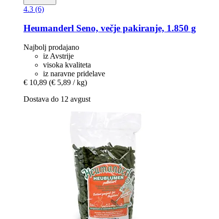
4.3 (6)
Heumanderl
Seno, večje pakiranje, 1.850 g
Najbolj prodajano
iz Avstrije
visoka kvaliteta
iz naravne pridelave
€ 10,89
(€ 5,89 / kg)
Dostava do 12 avgust