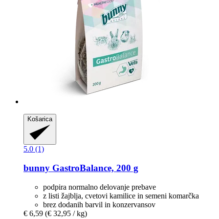
Košarica
5.0 (1)
bunny
GastroBalance, 200 g
podpira normalno delovanje prebave
z listi žajblja, cvetovi kamilice in semeni komarčka
brez dodanih barvil in konzervansov
€ 6,59
(€ 32,95 / kg)