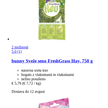
2 možnosti
5.0 (1)
bunny
Sveže seno FreshGrass Hay, 750 g
naravna sorta trav
bogato z vlakninami in vlakninami
nežno posušeno
€ 5,79
(€ 7,72 / kg)
Dostava do 12 avgust