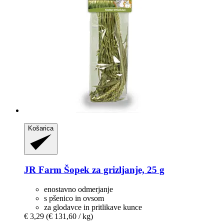
Košarica
JR Farm
Šopek za grizljanje, 25 g
enostavno odmerjanje
s pšenico in ovsom
za glodavce in pritlikave kunce
€ 3,29
(€ 131,60 / kg)