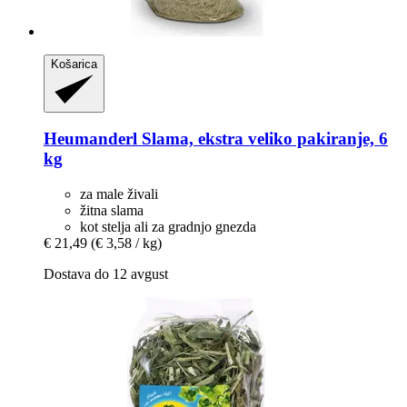
Košarica
Heumanderl
Slama, ekstra veliko pakiranje, 6
kg
za male živali
žitna slama
kot stelja ali za gradnjo gnezda
€ 21,49
(€ 3,58 / kg)
Dostava do 12 avgust