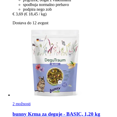
spodbuja normalno prebavo
podpira nego zob
€ 3,69
(€ 18,45 / kg)
Dostava do 12 avgust
2 možnosti
bunny
Krma za deguje -​ BASIC, 1,20 kg