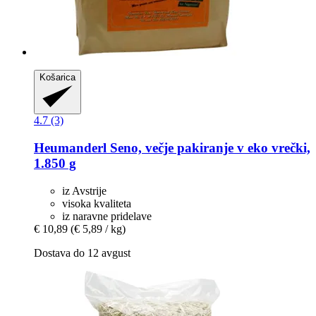
Košarica
4.7 (3)
Heumanderl
Seno, večje pakiranje v eko vrečki,
1.850 g
iz Avstrije
visoka kvaliteta
iz naravne pridelave
€ 10,89
(€ 5,89 / kg)
Dostava do 12 avgust