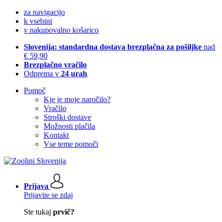
za navigacijo
k vsebini
v nakupovalno košarico
Slovenija: standardna dostava brezplačna za pošiljke
nad
€ 59,90
Brezplačno vračilo
Odprema v
24 urah
Pomoč
Kje je moje naročilo?
Vračilo
Stroški dostave
Možnosti plačila
Kontakt
Vse teme pomoči
Prijava
Prijavite se zdaj
Ste tukaj
prvič?