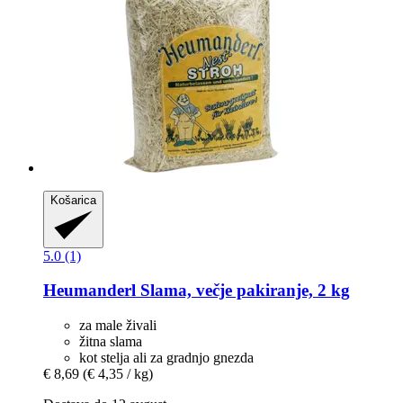
Košarica
5.0 (1)
Heumanderl
Slama, večje pakiranje, 2 kg
za male živali
žitna slama
kot stelja ali za gradnjo gnezda
€ 8,69
(€ 4,35 / kg)