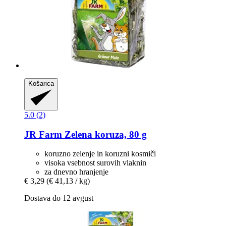
Košarica
5.0 (2)
JR Farm
Zelena koruza, 80 g
koruzno zelenje in koruzni kosmiči
visoka vsebnost surovih vlaknin
za dnevno hranjenje
€ 3,29
(€ 41,13 / kg)
Dostava do 12 avgust