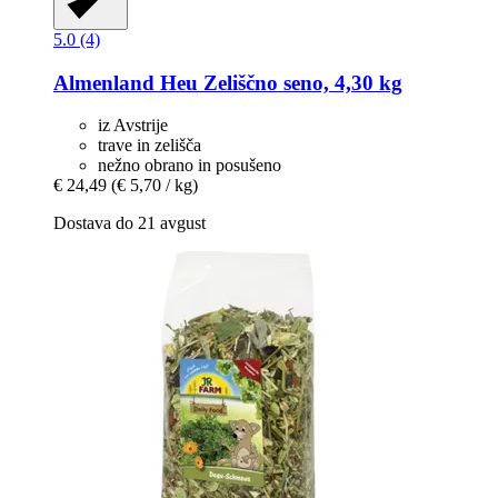
5.0 (4)
Almenland Heu
Zeliščno seno, 4,30 kg
iz Avstrije
trave in zelišča
nežno obrano in posušeno
€ 24,49
(€ 5,70 / kg)
Dostava do 21 avgust