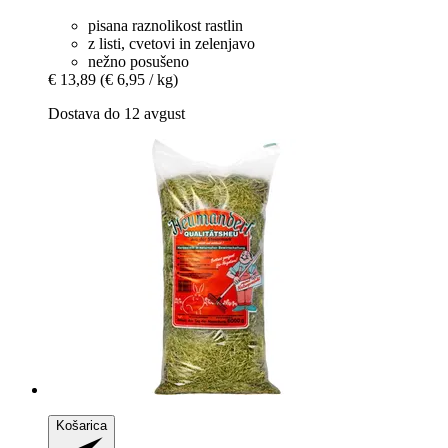
pisana raznolikost rastlin
z listi, cvetovi in ​​zelenjavo
nežno posušeno
€ 13,89
(€ 6,95 / kg)
Dostava do 12 avgust
Košarica