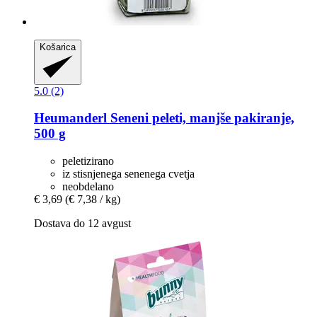
Košarica
5.0 (2)
Heumanderl
Seneni peleti, manjše pakiranje,
500 g
peletizirano
iz stisnjenega senenega cvetja
neobdelano
€ 3,69
(€ 7,38 / kg)
Dostava do 12 avgust