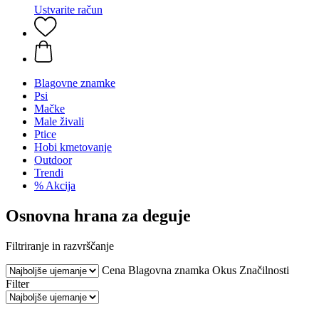
Ustvarite račun
Blagovne znamke
Psi
Mačke
Male živali
Ptice
Hobi kmetovanje
Outdoor
Trendi
% Akcija
Osnovna hrana za deguje
Filtriranje in razvrščanje
Cena
Blagovna znamka
Okus
Značilnosti
Filter