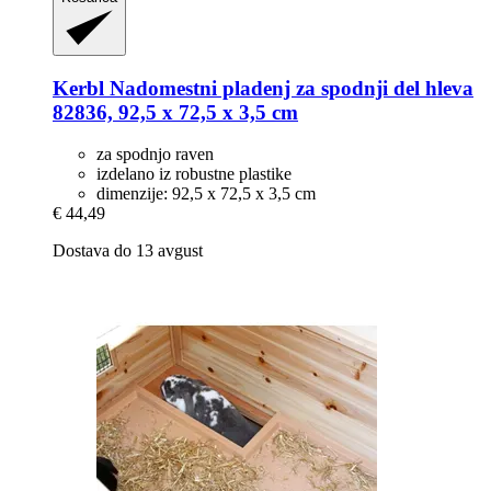
Kerbl
Nadomestni pladenj za spodnji del hleva
82836, 92,5 x 72,5 x 3,5 cm
za spodnjo raven
izdelano iz robustne plastike
dimenzije: 92,5 x 72,5 x 3,5 cm
€ 44,49
Dostava do 13 avgust