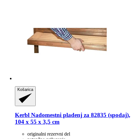
Košarica
Kerbl
Nadomestni pladenj za 82835 (spodaj),
104 x 55 x 3,5 cm
originalni rezervni del