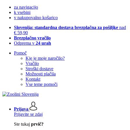
za navigacijo
k vsebini
v nakupovalno košarico
Slovenija: standardna dostava brezplačna za pošiljke
nad
€ 59,90
Brezplačno vračilo
Odprema v
24 urah
Pomoč
Kje je moje naročilo?
Vračilo
Stroški dostave
Možnosti plačila
Kontakt
Vse teme pomoči
Prijava
Prijavite se zdaj
Ste tukaj
prvič?