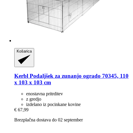
Košarica
Kerbl
Podaljšek za zunanjo ogrado 70345, 110
x 103 x 103 cm
enostavna pritrditev
z gredjo
izdelano iz pocinkane kovine
€ 67,99
Brezplačna dostava do 02 september