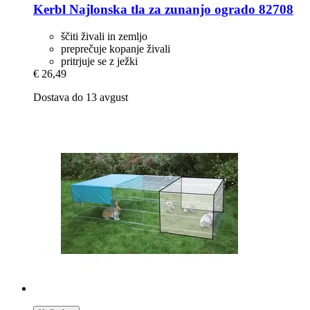
Kerbl
Najlonska tla za zunanjo ogrado 82708
ščiti živali in zemljo
preprečuje kopanje živali
pritrjuje se z ježki
€ 26,49
Dostava do 13 avgust