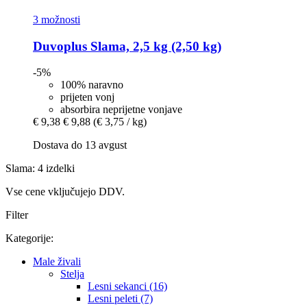
3 možnosti
Duvoplus
Slama, 2,5 kg (2,50 kg)
-5%
100% naravno
prijeten vonj
absorbira neprijetne vonjave
€ 9,38
€ 9,88
(€ 3,75 / kg)
Dostava do 13 avgust
Slama: 4 izdelki
Vse cene vključujejo DDV.
Filter
Kategorije:
Male živali
Stelja
Lesni sekanci (16)
Lesni peleti (7)