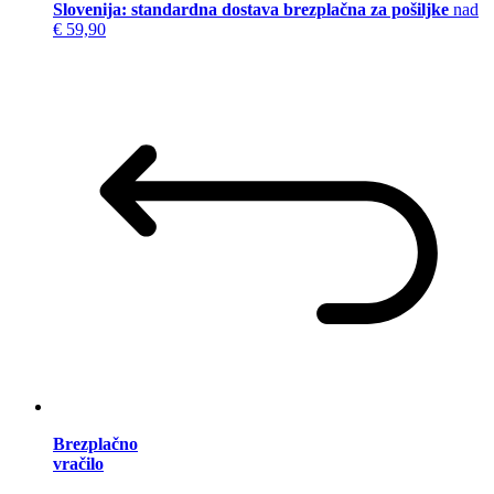
Slovenija: standardna dostava brezplačna za pošiljke
nad
€ 59,90
Brezplačno
vračilo