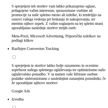
S sprejetjem teh storitev vam lahko prikazujemo oglase,
prilagojene vašim interesom, sponzorirane vsebine ali
promocije za naše spletno mesto ali izdelke, ki temleljijo na
osnovi vašega vedenja pri brskanju in nakupovanju, ter
merimo njihov uspeh. Z vašim soglasjem na tej spletni strani
uporabljamo naslednje storitve tretjih oseb:
Meta-Pixel, Microsoft Advertising, Priporočila izdelkov na
podlagi klikov
Razširjen Conversion Tracking
S sprejetjem te storitve lahko bolje razumemo in ocenimo
uspešnost našega spletnega oglaševanja ter optimiziramo našo
oglaševalsko ponudbo. V ta namen vaše šifrirane osebne
podatke sinhroniziramo z naslednjimi zunanjimi ponudniki, če
že uporabljate njihove storitve:
Google Ads
Izvedba