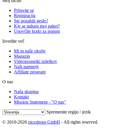
Moj račun
Prijavite se
Registracija
Ste pozabili geslo?
Kje se nahaja moj paket?
Unovčite kodo za popust
Izvedite več
Mi in naše okolje
Magazin
Videoposnetki izdelkov
Naši partnerji
Affiliate program
O nas
Naša skupina
Kontakt
Mission Statement - "O nas"
Spremenite regijo / jezik
© 2010-2026
niceshops GmbH
- All rights reserved.