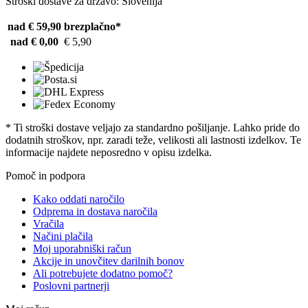
Stroški dostave za državo: Slovenija
nad € 59,90
brezplačno*
nad € 0,00
€ 5,90
* Ti stroški dostave veljajo za standardno pošiljanje. Lahko pride do
dodatnih stroškov, npr. zaradi teže, velikosti ali lastnosti izdelkov. Te
informacije najdete neposredno v opisu izdelka.
Pomoč in podpora
Kako oddati naročilo
Odprema in dostava naročila
Vračila
Načini plačila
Moj uporabniški račun
Akcije in unovčitev darilnih bonov
Ali potrebujete dodatno pomoč?
Poslovni partnerji