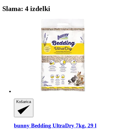
Slama: 4 izdelki
Košarica
bunny
Bedding UltraDry 7kg, 29 l