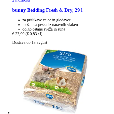
2 možnosti
bunny
Bedding Fresh & Dry, 29 l
za pritlikave zajce in glodavce
mešanica peska iz naravnih vlaken
dolgo ostane sveža in suha
€ 23,99
(€ 0,83 / l)
Dostava do 13 avgust