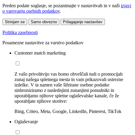
Preden podate soglasje, se pozanimajte v nastavitvah in v naši
izjavi
o varovanju osebnih podatkov
.
Strinjam se
Samo obvezno
Prilagajanje nastavitev
Politika zasebnosti
Posamezne nastavitve za varstvo podatkov
Customer match marketing
Z vašo privolitvijo vas bomo obveščali tudi o promocijah
zunaj našega spletnega mesta in vam prikazovali ustrezne
izdelke. V ta namen vaše šifrirane osebne podatke
sinhroniziramo z naslednjimi zunanjimi ponudniki in
uporabljamo njihove spletne oglaševalske kanale, če že
uporabljate njihove storitve:
Bing, Criteo, Meta, Google, LinkedIn, Pinterest, TikTok
Oglaševanje