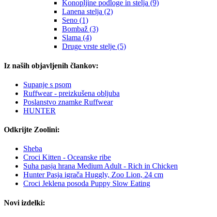
Konopljine podloge in stelja (9)
Lanena stelja (2)
Seno (1)
Bombaž (3)
Slama (4)
Druge vrste stelje (5)
Iz naših objavljenih člankov:
Supanje s psom
Ruffwear - preizkušena obljuba
Poslanstvo znamke Ruffwear
HUNTER
Odkrijte Zoolini:
Sheba
Croci Kitten - Oceanske ribe
Suha pasja hrana Medium Adult - Rich in Chicken
Hunter Pasja igrača Huggly, Zoo Lion, 24 cm
Croci Jeklena posoda Puppy Slow Eating
Novi izdelki: