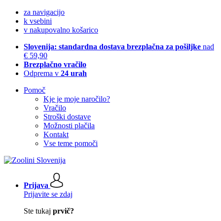
za navigacijo
k vsebini
v nakupovalno košarico
Slovenija: standardna dostava brezplačna za pošiljke
nad
€ 59,90
Brezplačno vračilo
Odprema v
24 urah
Pomoč
Kje je moje naročilo?
Vračilo
Stroški dostave
Možnosti plačila
Kontakt
Vse teme pomoči
Prijava
Prijavite se zdaj
Ste tukaj
prvič?