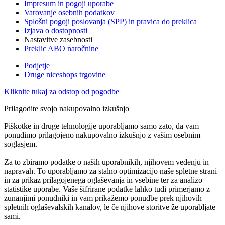
Impresum in pogoji uporabe
Varovanje osebnih podatkov
Splošni pogoji poslovanja (SPP) in pravica do preklica
Izjava o dostopnosti
Nastavitve zasebnosti
Preklic ABO naročnine
Podjetje
Druge niceshops trgovine
Kliknite tukaj za odstop od pogodbe
Prilagodite svojo nakupovalno izkušnjo
Piškotke in druge tehnologije uporabljamo samo zato, da vam
ponudimo prilagojeno nakupovalno izkušnjo z vašim osebnim
soglasjem.
Za to zbiramo podatke o naših uporabnikih, njihovem vedenju in
napravah. To uporabljamo za stalno optimizacijo naše spletne strani
in za prikaz prilagojenega oglaševanja in vsebine ter za analizo
statistike uporabe. Vaše šifrirane podatke lahko tudi primerjamo z
zunanjimi ponudniki in vam prikažemo ponudbe prek njihovih
spletnih oglaševalskih kanalov, le če njihove storitve že uporabljate
sami.