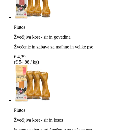
Plutos
Žvečljiva kost - sir in govedina
Žvečenje in zabava za majhne in velike pse
€ 4,39
(€ 54,88 / kg)
Plutos
Žvečljiva kost - sir in losos
Izjemna zabava pri žvečenju za vašega psa