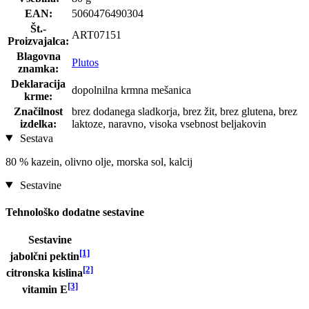
EAN:
5060476490304
Št.-
ART07151
Proizvajalca:
Blagovna
Plutos
znamka:
Deklaracija
dopolnilna krmna mešanica
krme:
Značilnost
brez dodanega sladkorja, brez žit, brez glutena, brez
izdelka:
laktoze, naravno, visoka vsebnost beljakovin
Sestava
80 % kazein, olivno olje, morska sol, kalcij
Sestavine
Tehnološko dodatne sestavine
Sestavine
[1]
jabolčni pektin
[2]
citronska kislina
[3]
vitamin E