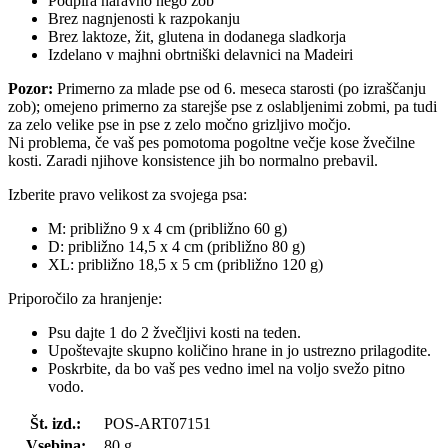
Podpira naravno nego zob
Brez nagnjenosti k razpokanju
Brez laktoze, žit, glutena in dodanega sladkorja
Izdelano v majhni obrtniški delavnici na Madeiri
Pozor:
Primerno za mlade pse od 6. meseca starosti (po izraščanju
zob); omejeno primerno za starejše pse z oslabljenimi zobmi, pa tudi
za zelo velike pse in pse z zelo močno grizljivo močjo.
Ni problema, če vaš pes pomotoma pogoltne večje kose žvečilne
kosti. Zaradi njihove konsistence jih bo normalno prebavil.
Izberite pravo velikost za svojega psa:
M: približno 9 x 4 cm (približno 60 g)
D: približno 14,5 x 4 cm (približno 80 g)
XL: približno 18,5 x 5 cm (približno 120 g)
Priporočilo za hranjenje:
Psu dajte 1 do 2 žvečljivi kosti na teden.
Upoštevajte skupno količino hrane in jo ustrezno prilagodite.
Poskrbite, da bo vaš pes vedno imel na voljo svežo pitno
vodo.
Št. izd.:
POS-ART07151
Vsebina:
80 g