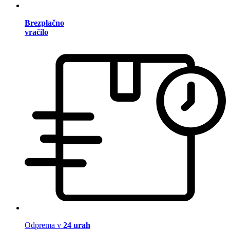
Brezplačno
vračilo
Odprema v
24 urah