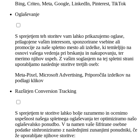
Bing, Criteo, Meta, Google, LinkedIn, Pinterest, TikTok
Oglaševanje
S sprejetjem teh storitev vam lahko prikazujemo oglase,
prilagojene vašim interesom, sponzorirane vsebine ali
promocije za naše spletno mesto ali izdelke, ki temleljijo na
osnovi vašega vedenja pri brskanju in nakupovanju, ter
merimo njihov uspeh. Z vašim soglasjem na tej spletni strani
uporabljamo naslednje storitve tretjih oseb:
Meta-Pixel, Microsoft Advertising, Priporočila izdelkov na
podlagi klikov
Razširjen Conversion Tracking
S sprejetjem te storitve lahko bolje razumemo in ocenimo
uspešnost našega spletnega oglaševanja ter optimiziramo našo
oglaševalsko ponudbo. V ta namen vaše šifrirane osebne
podatke sinhroniziramo z naslednjimi zunanjimi ponudniki, če
že uporabljate njihove storitve: