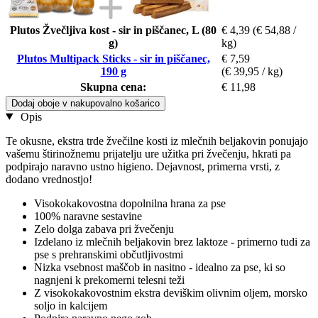
Plutos Žvečljiva kost - sir in piščanec, L (80
€ 4,39
(€ 54,88 /
g)
kg)
Plutos Multipack Sticks - sir in piščanec,
€ 7,59
190 g
(€ 39,95 / kg)
Skupna cena:
€ 11,98
Dodaj oboje v nakupovalno košarico
Opis
Te okusne, ekstra trde žvečilne kosti iz mlečnih beljakovin ponujajo
vašemu štirinožnemu prijatelju ure užitka pri žvečenju, hkrati pa
podpirajo naravno ustno higieno. Dejavnost, primerna vrsti, z
dodano vrednostjo!
Visokokakovostna dopolnilna hrana za pse
100% naravne sestavine
Zelo dolga zabava pri žvečenju
Izdelano iz mlečnih beljakovin brez laktoze - primerno tudi za
pse s prehranskimi občutljivostmi
Nizka vsebnost maščob in nasitno - idealno za pse, ki so
nagnjeni k prekomerni telesni teži
Z visokokakovostnim ekstra deviškim olivnim oljem, morsko
soljo in kalcijem