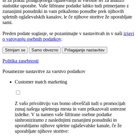
in za prikaz prilagojenega oglaševanja in vsebine ter za analizo
statistike uporabe. Vaše šifrirane podatke lahko tudi primerjamo z
zunanjimi ponudniki in vam prikažemo ponudbe prek njihovih
spletnih oglaševalskih kanalov, le če njihove storitve že uporabljate
sami.
Preden podate soglasje, se pozanimajte v nastavitvah in v naši
izjavi
o varovanju osebnih podatkov
.
Strinjam se
Samo obvezno
Prilagajanje nastavitev
Politika zasebnosti
Posamezne nastavitve za varstvo podatkov
Customer match marketing
Z vašo privolitvijo vas bomo obveščali tudi o promocijah
zunaj našega spletnega mesta in vam prikazovali ustrezne
izdelke. V ta namen vaše šifrirane osebne podatke
sinhroniziramo z naslednjimi zunanjimi ponudniki in
uporabljamo njihove spletne oglaševalske kanale, če že
uporabljate njihove storitve: