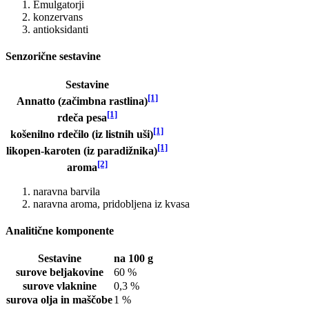
Emulgatorji
konzervans
antioksidanti
Senzorične sestavine
Sestavine
[1]
Annatto (začimbna rastlina)
[1]
rdeča pesa
[1]
košenilno rdečilo (iz listnih uši)
[1]
likopen-karoten (iz paradižnika)
[2]
aroma
naravna barvila
naravna aroma, pridobljena iz kvasa
Analitične komponente
Sestavine
na 100 g
surove beljakovine
60 %
surove vlaknine
0,3 %
surova olja in maščobe
1 %