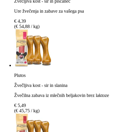
Žvečljiva kost - sir in piščanec
Ure žvečenja in zabave za vašega psa
€ 4,39
(€ 54,88 / kg)
Plutos
Žvečljiva kost - sir in slanina
Žvečilna zabava iz mlečnih beljakovin brez laktoze
€ 5,49
(€ 45,75 / kg)