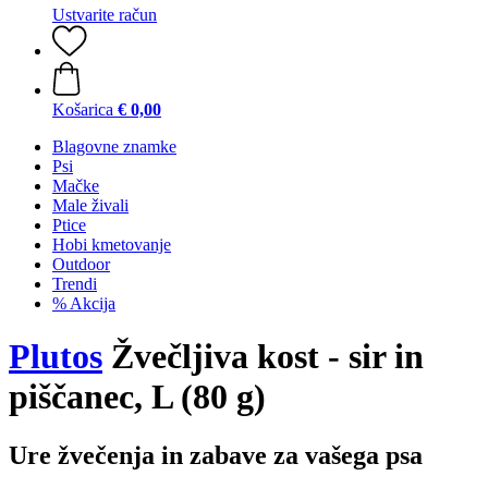
Ustvarite račun
Košarica
€ 0,00
Blagovne znamke
Psi
Mačke
Male živali
Ptice
Hobi kmetovanje
Outdoor
Trendi
% Akcija
Plutos
Žvečljiva kost - sir in
piščanec, L (80 g)
Ure žvečenja in zabave za vašega psa