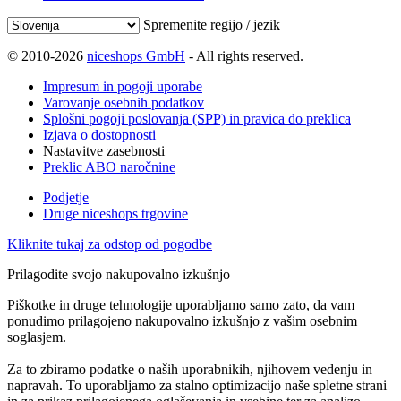
Spremenite regijo / jezik
© 2010-2026
niceshops GmbH
- All rights reserved.
Impresum in pogoji uporabe
Varovanje osebnih podatkov
Splošni pogoji poslovanja (SPP) in pravica do preklica
Izjava o dostopnosti
Nastavitve zasebnosti
Preklic ABO naročnine
Podjetje
Druge niceshops trgovine
Kliknite tukaj za odstop od pogodbe
Prilagodite svojo nakupovalno izkušnjo
Piškotke in druge tehnologije uporabljamo samo zato, da vam
ponudimo prilagojeno nakupovalno izkušnjo z vašim osebnim
soglasjem.
Za to zbiramo podatke o naših uporabnikih, njihovem vedenju in
napravah. To uporabljamo za stalno optimizacijo naše spletne strani