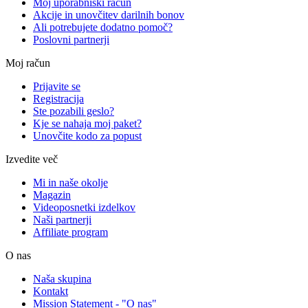
Moj uporabniški račun
Akcije in unovčitev darilnih bonov
Ali potrebujete dodatno pomoč?
Poslovni partnerji
Moj račun
Prijavite se
Registracija
Ste pozabili geslo?
Kje se nahaja moj paket?
Unovčite kodo za popust
Izvedite več
Mi in naše okolje
Magazin
Videoposnetki izdelkov
Naši partnerji
Affiliate program
O nas
Naša skupina
Kontakt
Mission Statement - "O nas"