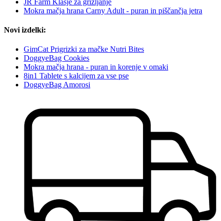
JR Farm Klasje za grizljanje
Mokra mačja hrana Carny Adult - puran in piščančja jetra
Novi izdelki:
GimCat Prigrizki za mačke Nutri Bites
DoggyeBag Cookies
Mokra mačja hrana - puran in korenje v omaki
8in1 Tablete s kalcijem za vse pse
DoggyeBag Amorosi