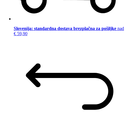
Slovenija: standardna dostava brezplačna za pošiljke
nad
€ 59,90