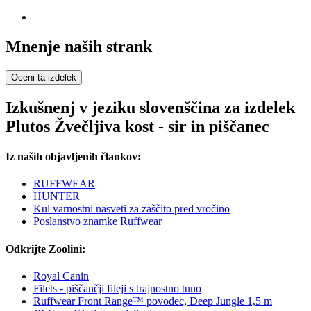
Mnenje naših strank
Oceni ta izdelek
Izkušnenj v jeziku slovenščina za izdelek
Plutos Žvečljiva kost - sir in piščanec
Iz naših objavljenih člankov:
RUFFWEAR
HUNTER
Kul varnostni nasveti za zaščito pred vročino
Poslanstvo znamke Ruffwear
Odkrijte Zoolini:
Royal Canin
Filets - piščančji fileji s trajnostno tuno
Ruffwear Front Range™ povodec, Deep Jungle 1,5 m