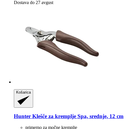
Dostava do 27 avgust
Košarica
Hunter
Klešče za kremplje Spa, srednje, 12 cm
primerno za močne kremplje