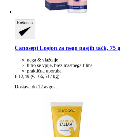
Košarica
Canosept
Losjon za nego pasjih tačk, 75 g
nega & vlaženje
hitro se vpije, brez mastnega filma
praktična uporaba
€ 12,49
(€ 166,53 / kg)
Dostava do 12 avgust