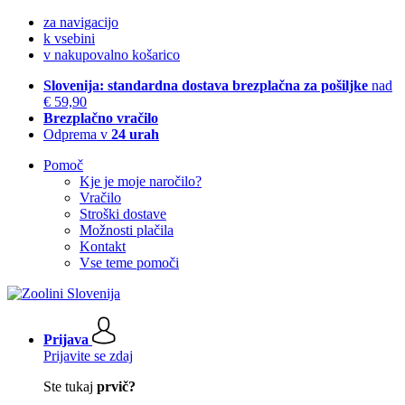
za navigacijo
k vsebini
v nakupovalno košarico
Slovenija: standardna dostava brezplačna za pošiljke
nad
€ 59,90
Brezplačno vračilo
Odprema v
24 urah
Pomoč
Kje je moje naročilo?
Vračilo
Stroški dostave
Možnosti plačila
Kontakt
Vse teme pomoči
Prijava
Prijavite se zdaj
Ste tukaj
prvič?