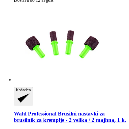
Dostava do 12 avgust
Košarica
Wahl Professional
Brusilni nastavki za
brusilnik za kremplje -​ 2 velika / 2 majhna, 1 k.