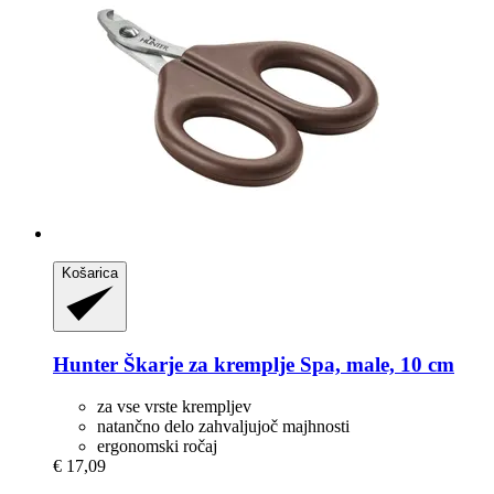
Košarica
Hunter
Škarje za kremplje Spa, male, 10 cm
za vse vrste krempljev
natančno delo zahvaljujoč majhnosti
ergonomski ročaj
€ 17,09