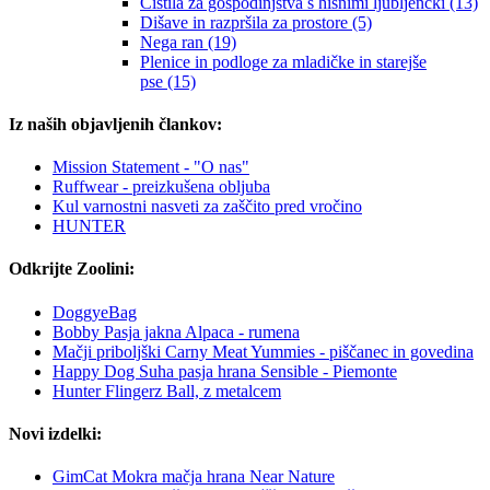
Čistila za gospodinjstva s hišnimi ljubljenčki (13)
Dišave in razpršila za prostore (5)
Nega ran (19)
Plenice in podloge za mladičke in starejše
pse (15)
Iz naših objavljenih člankov:
Mission Statement - "O nas"
Ruffwear - preizkušena obljuba
Kul varnostni nasveti za zaščito pred vročino
HUNTER
Odkrijte Zoolini:
DoggyeBag
Bobby Pasja jakna Alpaca - rumena
Mačji priboljški Carny Meat Yummies - piščanec in govedina
Happy Dog Suha pasja hrana Sensible - Piemonte
Hunter Flingerz Ball, z metalcem
Novi izdelki:
GimCat Mokra mačja hrana Near Nature