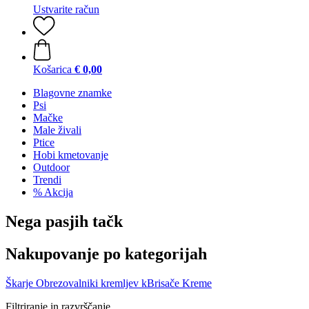
Ustvarite račun
Košarica
€ 0,00
Blagovne znamke
Psi
Mačke
Male živali
Ptice
Hobi kmetovanje
Outdoor
Trendi
% Akcija
Nega pasjih tačk
Nakupovanje po kategorijah
Škarje
Obrezovalniki kremljev
kBrisače
Kreme
Filtriranje in razvrščanje