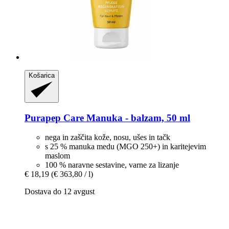
Košarica
Purapep
Care Manuka -​ balzam, 50 ml
nega in zaščita kože, nosu, ušes in tačk
s 25 % manuka medu (MGO 250+) in karitejevim
maslom
100 % naravne sestavine, varne za lizanje
€ 18,19
(€ 363,80 / l)
Dostava do 12 avgust