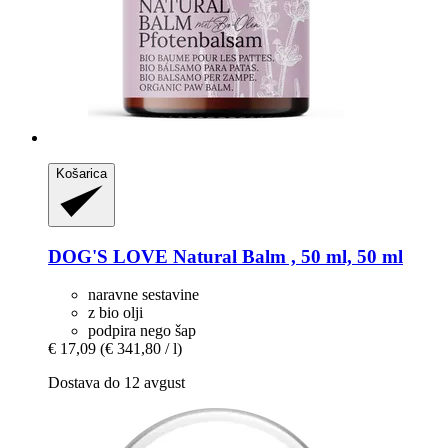
Košarica
DOG'S LOVE
Natural Balm , 50 ml, 50 ml
naravne sestavine
z bio olji
podpira nego šap
€ 17,09
(€ 341,80 / l)
Dostava do 12 avgust