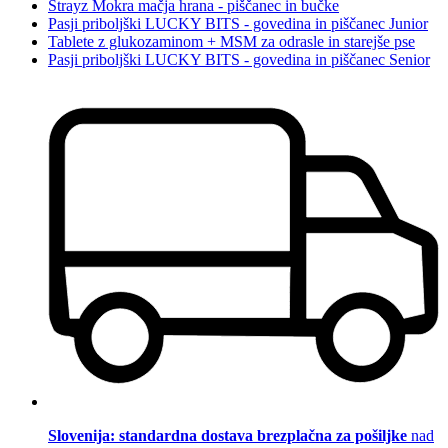
Strayz Mokra mačja hrana - piščanec in bučke
Pasji priboljški LUCKY BITS - govedina in piščanec Junior
Tablete z glukozaminom + MSM za odrasle in starejše pse
Pasji priboljški LUCKY BITS - govedina in piščanec Senior
Slovenija: standardna dostava brezplačna za pošiljke
nad