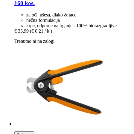
160 kos.
za oči, ušesa, dlako & tace
nežna formulacija
krpe, odporne na trganje - 100% biorazgradljive
€ 33,99
(€ 0,21 / k.)
Trenutno ni na zalogi