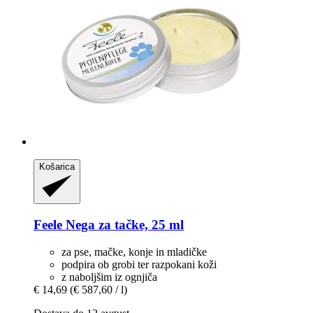
Košarica
Feele
Nega za tačke, 25 ml
za pse, mačke, konje in mladičke
podpira ob grobi ter razpokani koži
z naboljšim iz ognjiča
€ 14,69
(€ 587,60 / l)