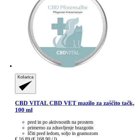
Košarica
CBD VITAL
CBD VET mazilo za zaščito tačk,
100 ml
pred in po aktivnostih na prostem
primerno za zdravljenje brazgotin
ščiti pred ledom, soljo in gramozom
€ 16,89
(€ 168,90 / l)