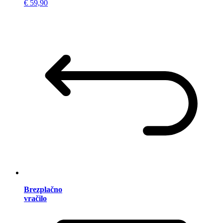
€ 59,90
Brezplačno
vračilo