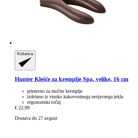
Košarica
Hunter
Klešče za kremplje Spa, velike, 16 cm
primerno za močne kremplje
izdelano iz visoko kakovostnega nerjavnega jekla
ergonomski ročaj
€ 22,99
Dostava do 27 avgust