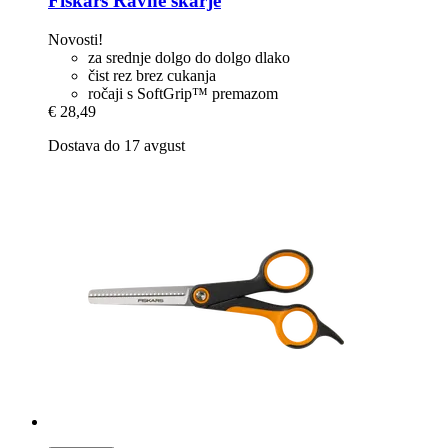
Fiskars
Ravne škarje
Novosti!
za srednje dolgo do dolgo dlako
čist rez brez cukanja
ročaji s SoftGrip™ premazom
€ 28,49
Dostava do 17 avgust