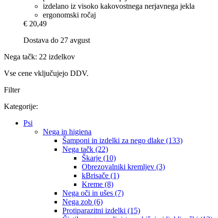
izdelano iz visoko kakovostnega nerjavnega jekla
ergonomski ročaj
€ 20,49
Dostava do 27 avgust
Nega tačk: 22 izdelkov
Vse cene vključujejo DDV.
Filter
Kategorije:
Psi
Nega in higiena
Šamponi in izdelki za nego dlake (133)
Nega tačk (22)
Škarje (10)
Obrezovalniki kremljev (3)
kBrisače (1)
Kreme (8)
Nega oči in ušes (7)
Nega zob (6)
Protiparazitni izdelki (15)