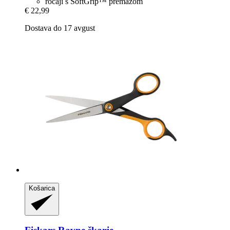
ročaji s SoftGrip™ premazom
€ 22,99
Dostava do 17 avgust
Košarica