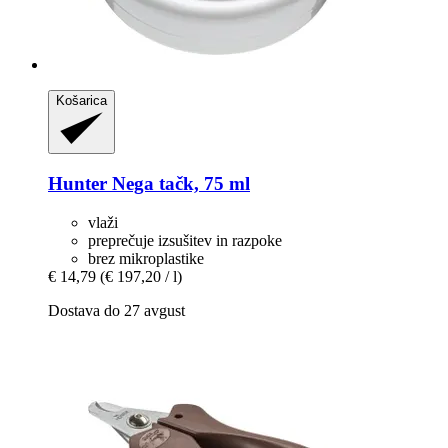
Košarica
Hunter
Nega tačk, 75 ml
vlaži
preprečuje izsušitev in razpoke
brez mikroplastike
€ 14,79
(€ 197,20 / l)
Dostava do 27 avgust