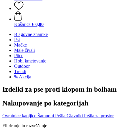
Košarica
€ 0,00
Blagovne znamke
Psi
Mačke
Male živali
Ptice
Hobi kmetovanje
Outdoor
Trendi
% Akcija
Izdelki za pse proti klopom in bolham
Nakupovanje po kategorijah
Ovratnice
kapljice
Šamponi
Pršila
Glavniki
Pršila za prostor
Filtriranje in razvrščanje