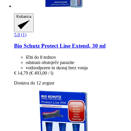
Košarica
5.0 (1)
Bio Schutz
Protect Line Extend, 30 ml
ščiti do 8 tednov
odstrani obstoječe parazite
vodoodporen in skoraj brez vonja
€ 14,79
(€ 493,00 / l)
Dostava do 12 avgust