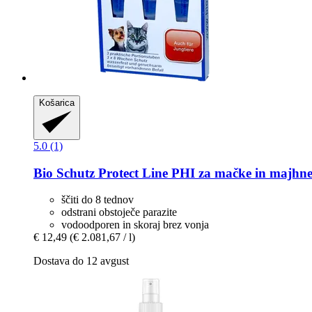
Košarica
5.0 (1)
Bio Schutz
Protect Line PHI za mačke in majhne 
ščiti do 8 tednov
odstrani obstoječe parazite
vodoodporen in skoraj brez vonja
€ 12,49
(€ 2.081,67 / l)
Dostava do 12 avgust