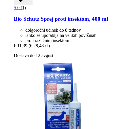
5.0 (1)
Bio Schutz
Sprej proti insektom, 400 ml
dolgoročni učinek do 8 tednov
lahko se uporablja na velikih površinah
proti različnim insektom
€ 11,39
(€ 28,48 / l)
Dostava do 12 avgust