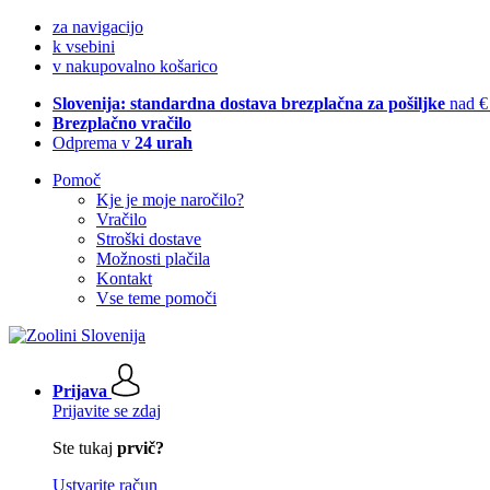
za navigacijo
k vsebini
v nakupovalno košarico
Slovenija: standardna dostava brezplačna za pošiljke
nad €
Brezplačno vračilo
Odprema v
24 urah
Pomoč
Kje je moje naročilo?
Vračilo
Stroški dostave
Možnosti plačila
Kontakt
Vse teme pomoči
Prijava
Prijavite se zdaj
Ste tukaj
prvič?
Ustvarite račun