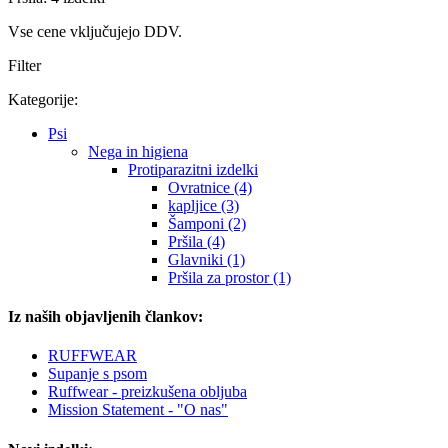
Vse cene vključujejo DDV.
Filter
Kategorije:
Psi
Nega in higiena
Protiparazitni izdelki
Ovratnice (4)
kapljice (3)
Šamponi (2)
Pršila (4)
Glavniki (1)
Pršila za prostor (1)
Iz naših objavljenih člankov:
RUFFWEAR
Supanje s psom
Ruffwear - preizkušena obljuba
Mission Statement - "O nas"