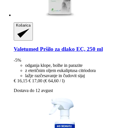
Košarica
Valetumed
Pršilo za dlako EC, 250 ml
-5%
odganja klope, bolhe in parazite
z eteričnim oljem eukaliptusa citriodora
lažje razčesavanje in čudovit sijaj
€ 16,15
€ 17,00
(€ 64,60 / l)
Dostava do 12 avgust