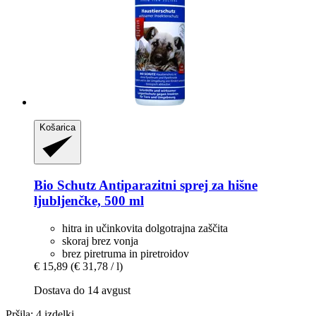
Košarica
Bio Schutz
Antiparazitni sprej za hišne
ljubljenčke, 500 ml
hitra in učinkovita dolgotrajna zaščita
skoraj brez vonja
brez piretruma in piretroidov
€ 15,89
(€ 31,78 / l)
Dostava do 14 avgust
Pršila: 4 izdelki