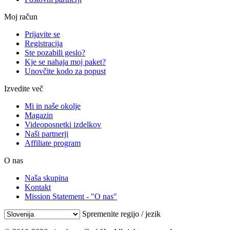
Moj račun
Prijavite se
Registracija
Ste pozabili geslo?
Kje se nahaja moj paket?
Unovčite kodo za popust
Izvedite več
Mi in naše okolje
Magazin
Videoposnetki izdelkov
Naši partnerji
Affiliate program
O nas
Naša skupina
Kontakt
Mission Statement - "O nas"
Spremenite regijo / jezik