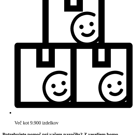
Več kot 9.900 izdelkov
Potrebujete pomoč pri vašem naročilu? Z veseljem bomo