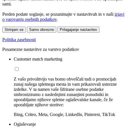
sami.
Preden podate soglasje, se pozanimajte v nastavitvah in v naši
izjavi
o varovanju osebnih podatkov
.
Strinjam se
Samo obvezno
Prilagajanje nastavitev
Politika zasebnosti
Posamezne nastavitve za varstvo podatkov
Customer match marketing
Z vašo privolitvijo vas bomo obveščali tudi o promocijah
zunaj našega spletnega mesta in vam prikazovali ustrezne
izdelke. V ta namen vaše šifrirane osebne podatke
sinhroniziramo z naslednjimi zunanjimi ponudniki in
uporabljamo njihove spletne oglaševalske kanale, če že
uporabljate njihove storitve:
Bing, Criteo, Meta, Google, LinkedIn, Pinterest, TikTok
Oglaševanje