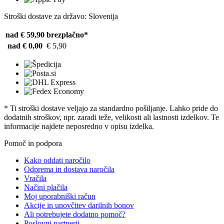
Stroški dostave za državo: Slovenija
nad € 59,90
brezplačno*
nad € 0,00
€ 5,90
* Ti stroški dostave veljajo za standardno pošiljanje. Lahko pride do
dodatnih stroškov, npr. zaradi teže, velikosti ali lastnosti izdelkov. Te
informacije najdete neposredno v opisu izdelka.
Pomoč in podpora
Kako oddati naročilo
Odprema in dostava naročila
Vračila
Načini plačila
Moj uporabniški račun
Akcije in unovčitev darilnih bonov
Ali potrebujete dodatno pomoč?
Poslovni partnerji