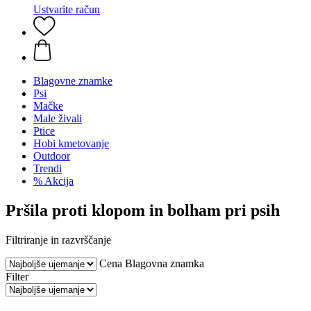
Ustvarite račun
Blagovne znamke
Psi
Mačke
Male živali
Ptice
Hobi kmetovanje
Outdoor
Trendi
% Akcija
Pršila proti klopom in bolham pri psih
Filtriranje in razvrščanje
Cena
Blagovna znamka
Filter