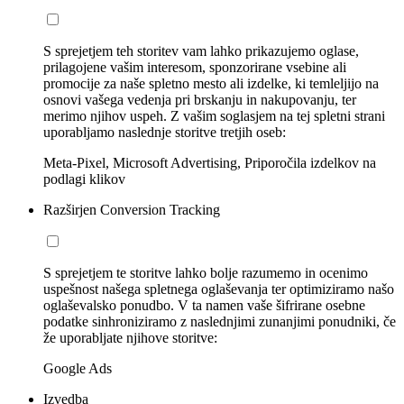
S sprejetjem teh storitev vam lahko prikazujemo oglase,
prilagojene vašim interesom, sponzorirane vsebine ali
promocije za naše spletno mesto ali izdelke, ki temleljijo na
osnovi vašega vedenja pri brskanju in nakupovanju, ter
merimo njihov uspeh. Z vašim soglasjem na tej spletni strani
uporabljamo naslednje storitve tretjih oseb:
Meta-Pixel, Microsoft Advertising, Priporočila izdelkov na
podlagi klikov
Razširjen Conversion Tracking
S sprejetjem te storitve lahko bolje razumemo in ocenimo
uspešnost našega spletnega oglaševanja ter optimiziramo našo
oglaševalsko ponudbo. V ta namen vaše šifrirane osebne
podatke sinhroniziramo z naslednjimi zunanjimi ponudniki, če
že uporabljate njihove storitve:
Google Ads
Izvedba