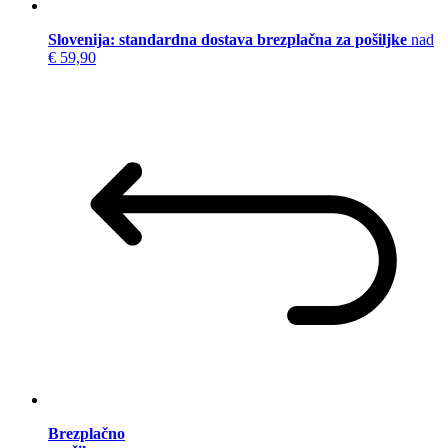
Slovenija: standardna dostava brezplačna za pošiljke
nad
€ 59,90
Brezplačno