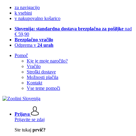
za navigacijo
k vsebini
v nakupovalno košarico
Slovenija: standardna dostava brezplačna za pošiljke
nad
€ 59,90
Brezplačno vračilo
Odprema v
24 urah
Pomoč
Kje je moje naročilo?
Vračilo
Stroški dostave
Možnosti plačila
Kontakt
Vse teme pomoči
Prijava
Prijavite se zdaj
Ste tukaj
prvič?