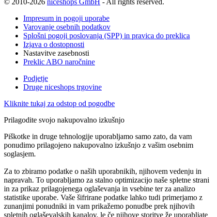
© 2010-2026
niceshops GmbH
- All rights reserved.
Impresum in pogoji uporabe
Varovanje osebnih podatkov
Splošni pogoji poslovanja (SPP) in pravica do preklica
Izjava o dostopnosti
Nastavitve zasebnosti
Preklic ABO naročnine
Podjetje
Druge niceshops trgovine
Kliknite tukaj za odstop od pogodbe
Prilagodite svojo nakupovalno izkušnjo
Piškotke in druge tehnologije uporabljamo samo zato, da vam
ponudimo prilagojeno nakupovalno izkušnjo z vašim osebnim
soglasjem.
Za to zbiramo podatke o naših uporabnikih, njihovem vedenju in
napravah. To uporabljamo za stalno optimizacijo naše spletne strani
in za prikaz prilagojenega oglaševanja in vsebine ter za analizo
statistike uporabe. Vaše šifrirane podatke lahko tudi primerjamo z
zunanjimi ponudniki in vam prikažemo ponudbe prek njihovih
spletnih oglaševalskih kanalov, le če njihove storitve že uporabljate