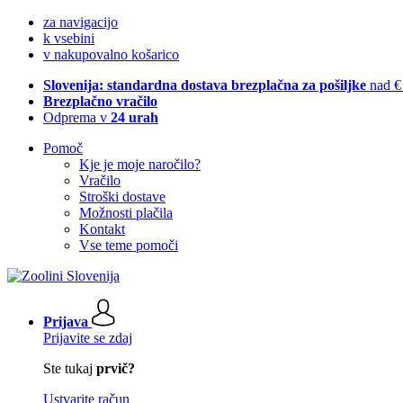
za navigacijo
k vsebini
v nakupovalno košarico
Slovenija: standardna dostava brezplačna za pošiljke
nad €
Brezplačno vračilo
Odprema v
24 urah
Pomoč
Kje je moje naročilo?
Vračilo
Stroški dostave
Možnosti plačila
Kontakt
Vse teme pomoči
Prijava
Prijavite se zdaj
Ste tukaj
prvič?
Ustvarite račun