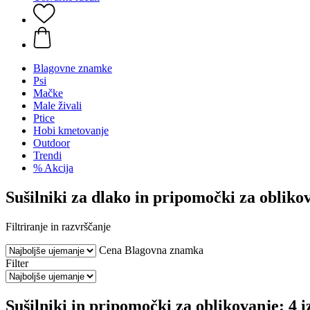
Blagovne znamke
Psi
Mačke
Male živali
Ptice
Hobi kmetovanje
Outdoor
Trendi
% Akcija
Sušilniki za dlako in pripomočki za obliko
Filtriranje in razvrščanje
Cena
Blagovna znamka
Filter
Sušilniki in pripomočki za oblikovanje: 4 i