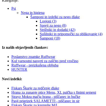
Kategorije:
Psi
Nega in higiena
Šamponi in izdelki za nego dlake
Losjoni (3)
Spreji za nego (8)
Strižniki in dodatki (42)
Sušilniki in pripomočki za oblikovanje (4)
Šamponi (18)
Iz naših objavljenih člankov:
Poslanstvo znamke Ruffwear
Kul varnostni nasveti za zaščito pred vročino
Ruffwear - preizkušena obljuba
HUNTER
Novi izdelki:
Fiskars Škarje za redčenje dlake
Hrana za zunanje ptice Menu, XL palčka s finimi semeni
Strayz Mokra mačja hrana - piščanec in bučke
Pasji prigrizek SALAMETTI - piščanec in sir
Fiskars Škarje za kremplje M/L