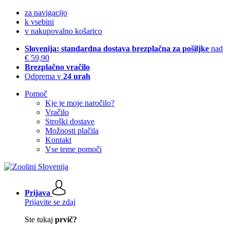
za navigacijo
k vsebini
v nakupovalno košarico
Slovenija: standardna dostava brezplačna za pošiljke
nad
€ 59,90
Brezplačno vračilo
Odprema v
24 urah
Pomoč
Kje je moje naročilo?
Vračilo
Stroški dostave
Možnosti plačila
Kontakt
Vse teme pomoči
Prijava
Prijavite se zdaj
Ste tukaj
prvič?