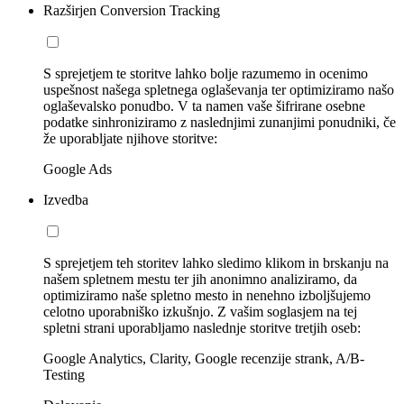
Razširjen Conversion Tracking
S sprejetjem te storitve lahko bolje razumemo in ocenimo
uspešnost našega spletnega oglaševanja ter optimiziramo našo
oglaševalsko ponudbo. V ta namen vaše šifrirane osebne
podatke sinhroniziramo z naslednjimi zunanjimi ponudniki, če
že uporabljate njihove storitve:
Google Ads
Izvedba
S sprejetjem teh storitev lahko sledimo klikom in brskanju na
našem spletnem mestu ter jih anonimno analiziramo, da
optimiziramo naše spletno mesto in nenehno izboljšujemo
celotno uporabniško izkušnjo. Z vašim soglasjem na tej
spletni strani uporabljamo naslednje storitve tretjih oseb:
Google Analytics, Clarity, Google recenzije strank, A/B-
Testing