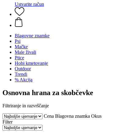
Ustvarite račun
Blagovne znamke
Psi
Mačke
Male živali
Ptice
Hobi kmetovanje
Outdoor
Trendi
% Akcija
Osnovna hrana za skobčevke
Filtriranje in razvrščanje
Cena
Blagovna znamka
Okus
Filter