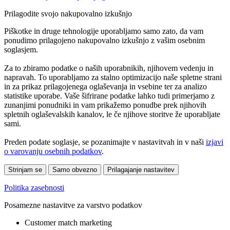
Prilagodite svojo nakupovalno izkušnjo
Piškotke in druge tehnologije uporabljamo samo zato, da vam
ponudimo prilagojeno nakupovalno izkušnjo z vašim osebnim
soglasjem.
Za to zbiramo podatke o naših uporabnikih, njihovem vedenju in
napravah. To uporabljamo za stalno optimizacijo naše spletne strani
in za prikaz prilagojenega oglaševanja in vsebine ter za analizo
statistike uporabe. Vaše šifrirane podatke lahko tudi primerjamo z
zunanjimi ponudniki in vam prikažemo ponudbe prek njihovih
spletnih oglaševalskih kanalov, le če njihove storitve že uporabljate
sami.
Preden podate soglasje, se pozanimajte v nastavitvah in v naši
izjavi
o varovanju osebnih podatkov
.
Strinjam se
Samo obvezno
Prilagajanje nastavitev
Politika zasebnosti
Posamezne nastavitve za varstvo podatkov
Customer match marketing