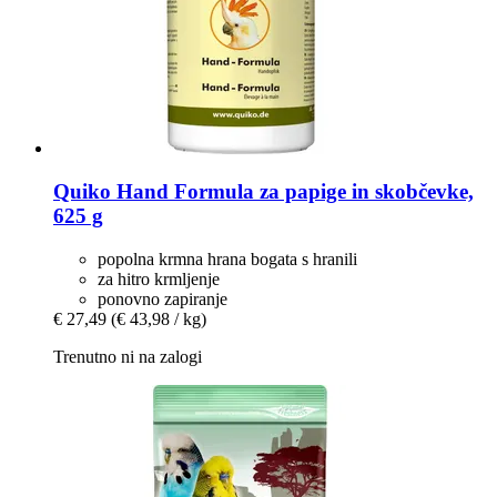
Quiko
Hand Formula za papige in skobčevke,
625 g
popolna krmna hrana bogata s hranili
za hitro krmljenje
ponovno zapiranje
€ 27,49
(€ 43,98 / kg)
Trenutno ni na zalogi