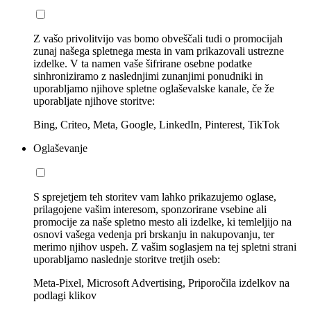
Z vašo privolitvijo vas bomo obveščali tudi o promocijah
zunaj našega spletnega mesta in vam prikazovali ustrezne
izdelke. V ta namen vaše šifrirane osebne podatke
sinhroniziramo z naslednjimi zunanjimi ponudniki in
uporabljamo njihove spletne oglaševalske kanale, če že
uporabljate njihove storitve:
Bing, Criteo, Meta, Google, LinkedIn, Pinterest, TikTok
Oglaševanje
S sprejetjem teh storitev vam lahko prikazujemo oglase,
prilagojene vašim interesom, sponzorirane vsebine ali
promocije za naše spletno mesto ali izdelke, ki temleljijo na
osnovi vašega vedenja pri brskanju in nakupovanju, ter
merimo njihov uspeh. Z vašim soglasjem na tej spletni strani
uporabljamo naslednje storitve tretjih oseb:
Meta-Pixel, Microsoft Advertising, Priporočila izdelkov na
podlagi klikov