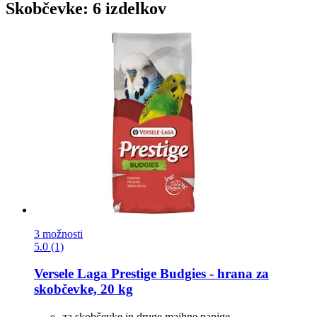
Skobčevke: 6 izdelkov
3 možnosti
5.0 (1)
Versele Laga
Prestige Budgies -​ hrana za
skobčevke, 20 kg
za skobčevke in druge majhne papige