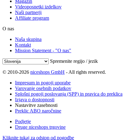
Magazin
Videoposnetki izdelkov
Naši partnerji
Affiliate program
O nas
Naša skupina
Kontakt
Mission Statement - "O nas"
Spremenite regijo / jezik
© 2010-2026
niceshops GmbH
- All rights reserved.
Impresum in pogoji uporabe
Varovanje osebnih podatkov
Splošni pogoji poslovanja (SPP) in pravica do preklica
Izjava o dostopnosti
Nastavitve zasebnosti
Preklic ABO naročnine
Podjetje
Druge niceshops trgovine
Kliknite tukaj za odstop od pogodbe