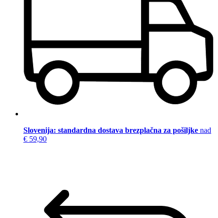
Slovenija: standardna dostava brezplačna za pošiljke
nad
€ 59,90