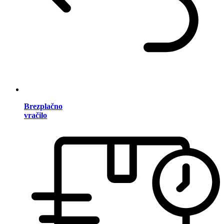
Brezplačno
vračilo