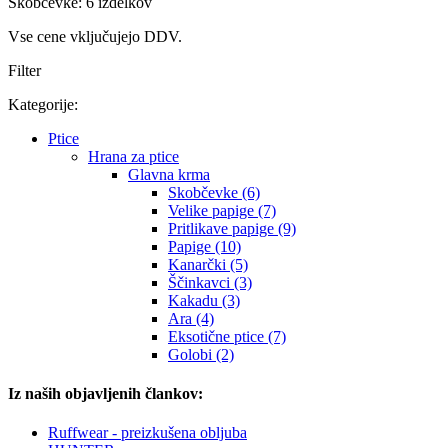
Skobčevke: 6 izdelkov
Vse cene vključujejo DDV.
Filter
Kategorije:
Ptice
Hrana za ptice
Glavna krma
Skobčevke (6)
Velike papige (7)
Pritlikave papige (9)
Papige (10)
Kanarčki (5)
Ščinkavci (3)
Kakadu (3)
Ara (4)
Eksotične ptice (7)
Golobi (2)
Iz naših objavljenih člankov:
Ruffwear - preizkušena obljuba