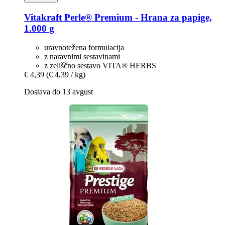
Vitakraft
Perle® Premium -​ Hrana za papige,
1.000 g
uravnotežena formulacija
z naravnimi sestavinami
z zeliščno sestavo VITA® HERBS
€ 4,39
(€ 4,39 / kg)
Dostava do 13 avgust