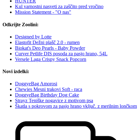
HUNTER
Kul varnostni nasveti za zaščito pred vročino
Mission Statement - "O nas"
Odkrijte Zoolini:
Designed by Lotte
Elastofit Dežni plašč 2.0 - rumen
Biokat's Deo Pearls - Baby Powder
Curver Petlife DIS posoda za pasjo hrano, 54L
Versele Laga Crispy Snack Popcorn
Novi izdelki:
DoggyeBag Amorosi
Chewies Mesni trakovi Soft - raca
DoggyeBag Birthday Dog Cake
Strayz Teniške nogavice z motivom psa
Škatla s pokrovom za pasjo hrano vključ. z merilnim lončkom