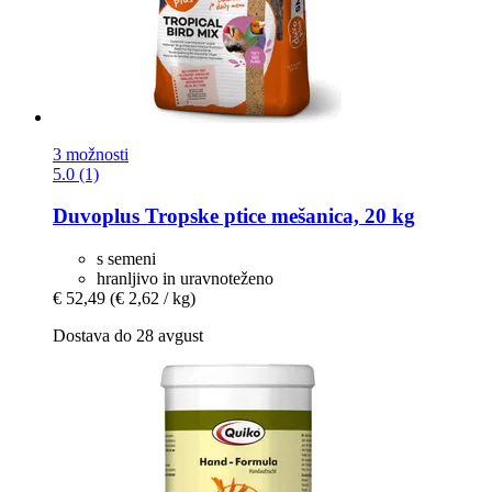
3 možnosti
5.0 (1)
Duvoplus
Tropske ptice mešanica, 20 kg
s semeni
hranljivo in uravnoteženo
€ 52,49
(€ 2,62 / kg)
Dostava do 28 avgust