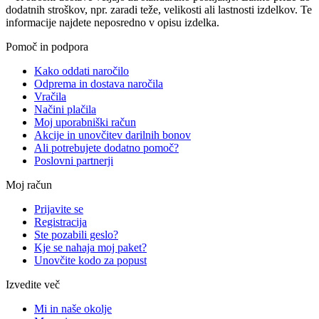
dodatnih stroškov, npr. zaradi teže, velikosti ali lastnosti izdelkov. Te
informacije najdete neposredno v opisu izdelka.
Pomoč in podpora
Kako oddati naročilo
Odprema in dostava naročila
Vračila
Načini plačila
Moj uporabniški račun
Akcije in unovčitev darilnih bonov
Ali potrebujete dodatno pomoč?
Poslovni partnerji
Moj račun
Prijavite se
Registracija
Ste pozabili geslo?
Kje se nahaja moj paket?
Unovčite kodo za popust
Izvedite več
Mi in naše okolje