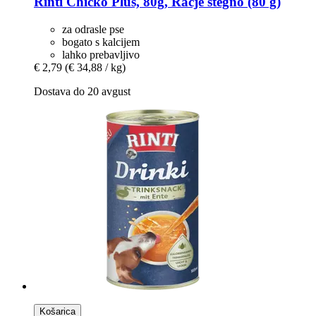
Rinti
Chicko Plus, 80g, Račje stegno (80 g)
za odrasle pse
bogato s kalcijem
lahko prebavljivo
€ 2,79
(€ 34,88 / kg)
Dostava do 20 avgust
Košarica