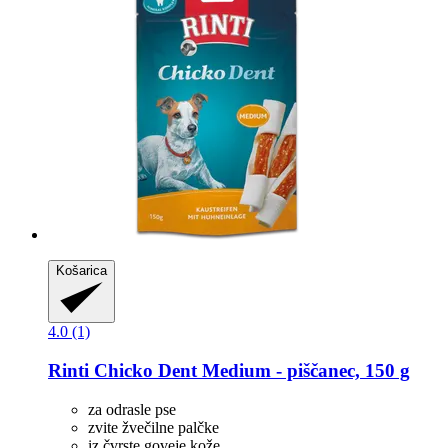
Košarica
4.0 (1)
Rinti
Chicko Dent Medium -​ piščanec, 150 g
za odrasle pse
zvite žvečilne palčke
iz čvrste goveje kože