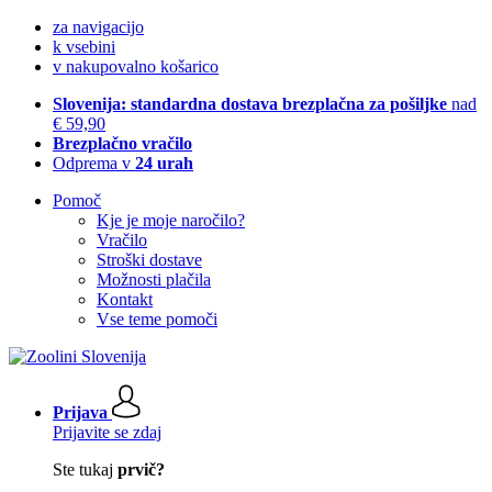
za navigacijo
k vsebini
v nakupovalno košarico
Slovenija: standardna dostava brezplačna za pošiljke
nad
€ 59,90
Brezplačno vračilo
Odprema v
24 urah
Pomoč
Kje je moje naročilo?
Vračilo
Stroški dostave
Možnosti plačila
Kontakt
Vse teme pomoči
Prijava
Prijavite se zdaj
Ste tukaj
prvič?