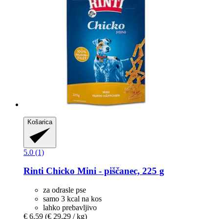
Košarica
5.0 (1)
Rinti
Chicko Mini -​ piščanec, 225 g
za odrasle pse
samo 3 kcal na kos
lahko prebavljivo
€ 6,59
(€ 29,29 / kg)