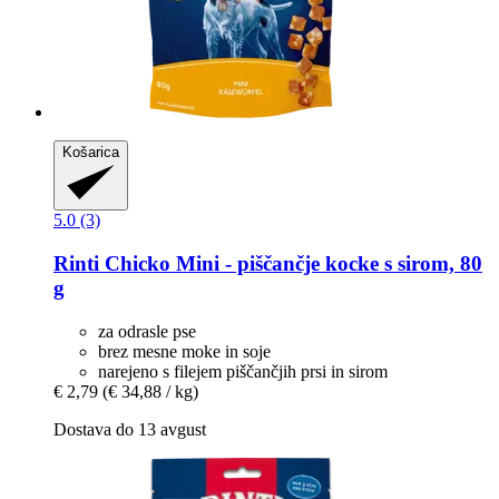
Košarica
5.0 (3)
Rinti
Chicko Mini -​ piščančje kocke s sirom, 80
g
za odrasle pse
brez mesne moke in soje
narejeno s filejem piščančjih prsi in sirom
€ 2,79
(€ 34,88 / kg)
Dostava do 13 avgust