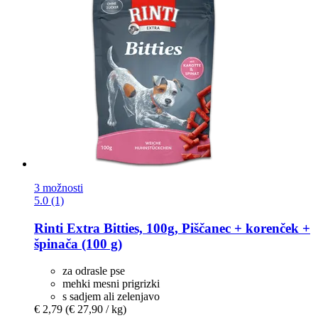
3 možnosti
5.0 (1)
Rinti
Extra Bitties, 100g, Piščanec + korenček +
špinača (100 g)
za odrasle pse
mehki mesni prigrizki
s sadjem ali zelenjavo
€ 2,79
(€ 27,90 / kg)