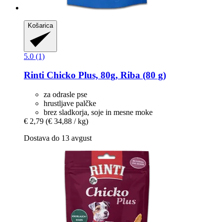
Košarica
5.0 (1)
Rinti
Chicko Plus, 80g, Riba (80 g)
za odrasle pse
hrustljave palčke
brez sladkorja, soje in mesne moke
€ 2,79
(€ 34,88 / kg)
Dostava do 13 avgust