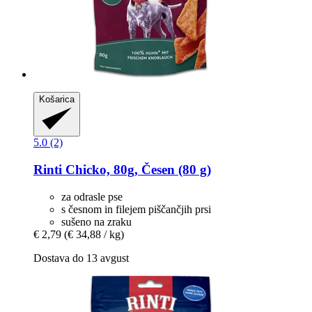
Košarica
5.0 (2)
Rinti
Chicko, 80g, Česen (80 g)
za odrasle pse
s česnom in filejem piščančjih prsi
sušeno na zraku
€ 2,79
(€ 34,88 / kg)
Dostava do 13 avgust