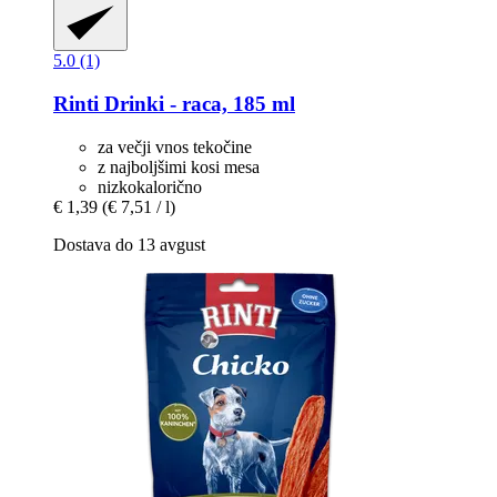
5.0 (1)
Rinti
Drinki -​ raca, 185 ml
za večji vnos tekočine
z najboljšimi kosi mesa
nizkokalorično
€ 1,39
(€ 7,51 / l)
Dostava do 13 avgust