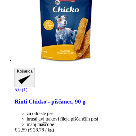
Košarica
5.0 (1)
Rinti
Chicko -​ piščanec, 90 g
za odrasle pse
hrustljavi trakovi fileja piščančjih prsi
manj maščobe
€ 2,59
(€ 28,78 / kg)