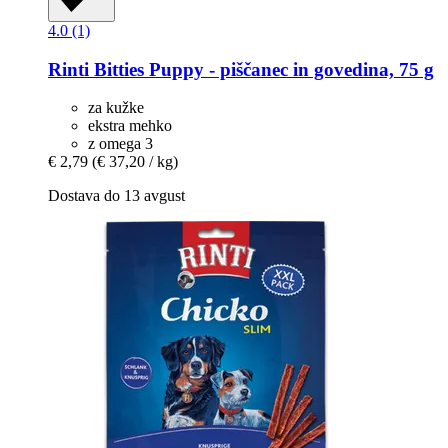
4.0 (1)
Rinti
Bitties Puppy -​ piščanec in govedina, 75 g
za kužke
ekstra mehko
z omega 3
€ 2,79
(€ 37,20 / kg)
Dostava do 13 avgust