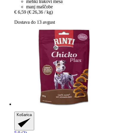
mehki trakovi mesa
manj maščobe
€ 6,59
(€ 26,36 / kg)
Dostava do 13 avgust
Košarica
5.0 (2)