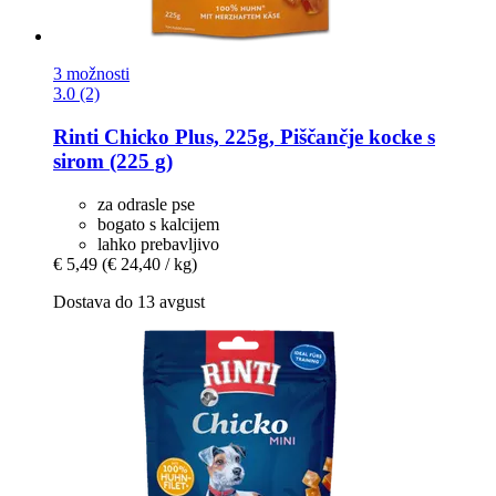
3 možnosti
3.0 (2)
Rinti
Chicko Plus, 225g, Piščančje kocke s
sirom (225 g)
za odrasle pse
bogato s kalcijem
lahko prebavljivo
€ 5,49
(€ 24,40 / kg)
Dostava do 13 avgust