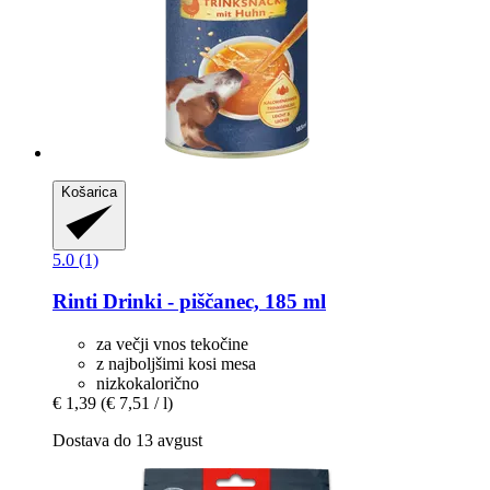
Košarica
5.0 (1)
Rinti
Drinki -​ piščanec, 185 ml
za večji vnos tekočine
z najboljšimi kosi mesa
nizkokalorično
€ 1,39
(€ 7,51 / l)
Dostava do 13 avgust