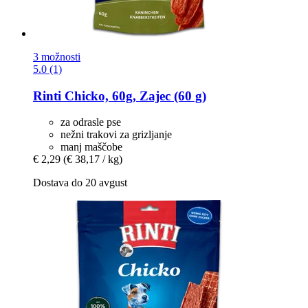
3 možnosti
5.0 (1)
Rinti
Chicko, 60g, Zajec (60 g)
za odrasle pse
nežni trakovi za grizljanje
manj maščobe
€ 2,29
(€ 38,17 / kg)
Dostava do 20 avgust