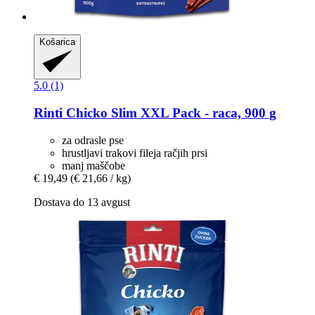
Košarica
5.0 (1)
Rinti
Chicko Slim XXL Pack -​ raca, 900 g
za odrasle pse
hrustljavi trakovi fileja račjih prsi
manj maščobe
€ 19,49
(€ 21,66 / kg)
Dostava do 13 avgust