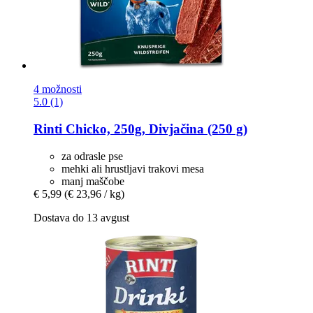
4 možnosti
5.0 (1)
Rinti
Chicko, 250g, Divjačina (250 g)
za odrasle pse
mehki ali hrustljavi trakovi mesa
manj maščobe
€ 5,99
(€ 23,96 / kg)
Dostava do 13 avgust