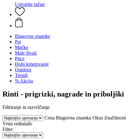
Ustvarite račun
Blagovne znamke
Psi
Mačke
Male živali
Ptice
Hobi kmetovanje
Outdoor
Trendi
% Akcija
Rinti - prigrizki, nagrade in priboljški
Filtriranje in razvrščanje
Cena
Blagovna znamka
Okus
Značilnosti
Vrsta embalaže
Filter