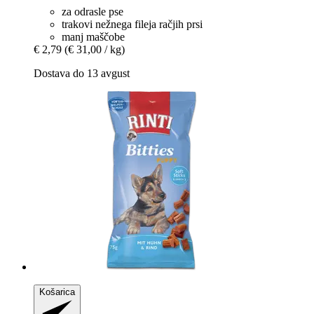
za odrasle pse
trakovi nežnega fileja račjih prsi
manj maščobe
€ 2,79
(€ 31,00 / kg)
Dostava do 13 avgust
Košarica