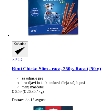
Košarica
5.0 (1)
Rinti
Chicko Slim -​ raca, 250g, Raca (250 g)
za odrasle pse
hrustljavi in ​​tanki trakovi fileja račjih prsi
manj maščobe
€ 6,59
(€ 26,36 / kg)
Dostava do 13 avgust