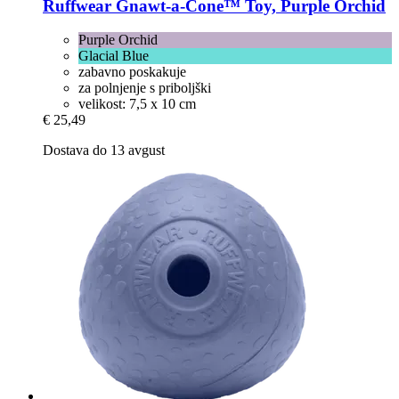
Ruffwear
Gnawt-​a-​Cone™ Toy, Purple Orchid
Purple Orchid
Glacial Blue
zabavno poskakuje
za polnjenje s priboljški
velikost: 7,5 x 10 cm
€ 25,49
Dostava do 13 avgust