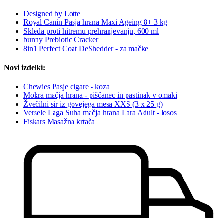
Designed by Lotte
Royal Canin Pasja hrana Maxi Ageing 8+ 3 kg
Skleda proti hitremu prehranjevanju, 600 ml
bunny Prebiotic Cracker
8in1 Perfect Coat DeShedder - za mačke
Novi izdelki:
Chewies Pasje cigare - koza
Mokra mačja hrana - piščanec in pastinak v omaki
Žvečilni sir iz govejega mesa XXS (3 x 25 g)
Versele Laga Suha mačja hrana Lara Adult - losos
Fiskars Masažna krtača