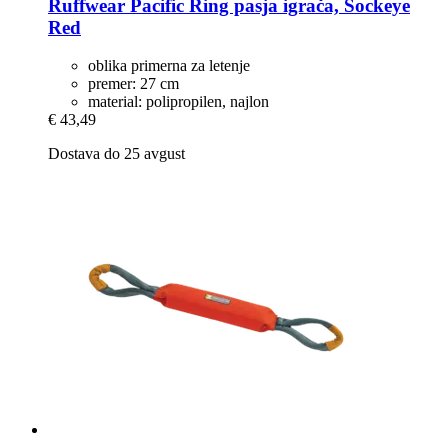
Ruffwear
Pacific Ring pasja igrača, Sockeye
Red
oblika primerna za letenje
premer: 27 cm
material: polipropilen, najlon
€ 43,49
Dostava do 25 avgust