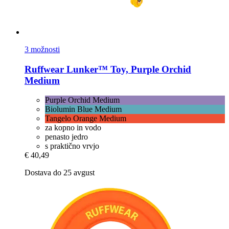
3 možnosti
Ruffwear
Lunker™ Toy, Purple Orchid
Medium
Purple Orchid Medium
Biolumin Blue Medium
Tangelo Orange Medium
za kopno in vodo
penasto jedro
s praktično vrvjo
€ 40,49
Dostava do 25 avgust