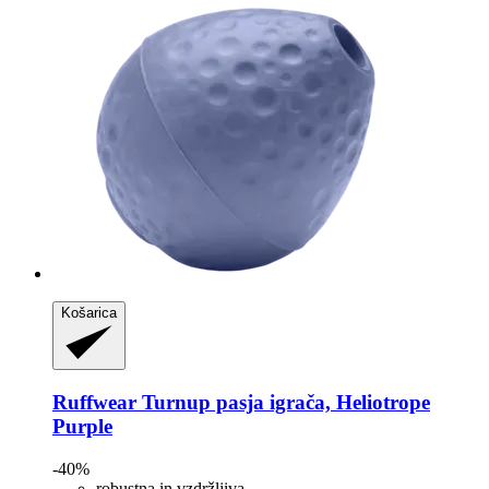
Košarica
Ruffwear
Turnup pasja igrača, Heliotrope
Purple
-40%
robustna in vzdržljiva