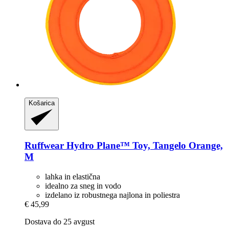
Košarica
Ruffwear
Hydro Plane™ Toy, Tangelo Orange,
M
lahka in elastična
idealno za sneg in vodo
izdelano iz robustnega najlona in poliestra
€ 45,99
Dostava do 25 avgust