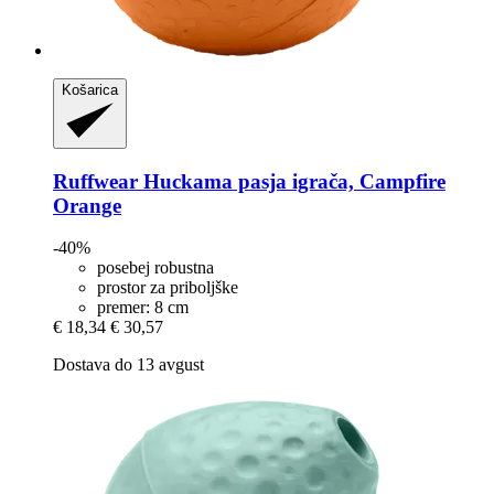
Košarica
Ruffwear
Huckama pasja igrača, Campfire
Orange
-40%
posebej robustna
prostor za priboljške
premer: 8 cm
€ 18,34
€ 30,57
Dostava do 13 avgust