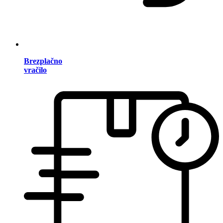
Brezplačno
vračilo