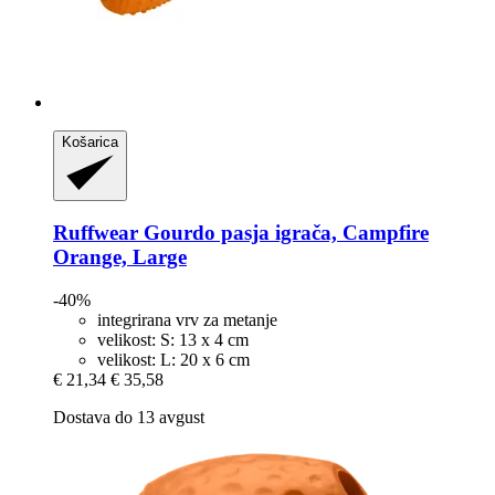
Košarica
Ruffwear
Gourdo pasja igrača, Campfire
Orange, Large
-40%
integrirana vrv za metanje
velikost: S: 13 x 4 cm
velikost: L: 20 x 6 cm
€ 21,34
€ 35,58
Dostava do 13 avgust