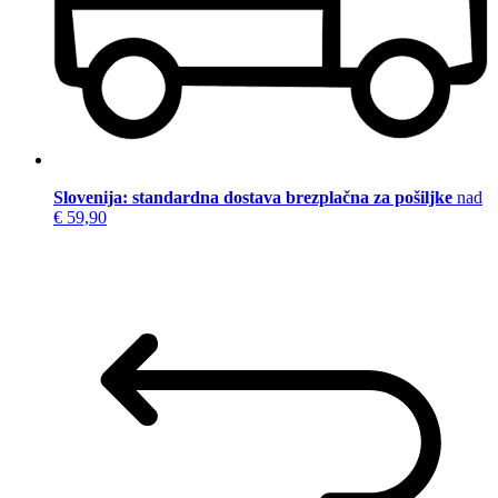
Slovenija: standardna dostava brezplačna za pošiljke
nad
€ 59,90