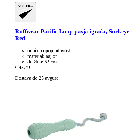
Košarica
Ruffwear
Pacific Loop pasja igrača, Sockeye
Red
odlična oprijemljivost
material: najlon
dolžina: 52 cm
€ 43,49
Dostava do 25 avgust