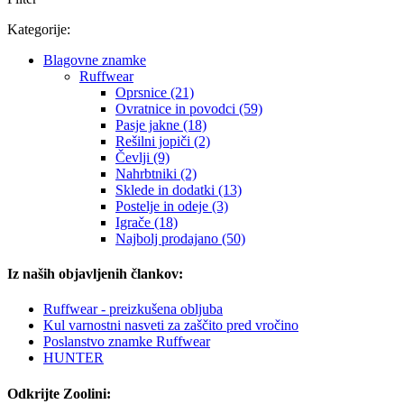
Kategorije:
Blagovne znamke
Ruffwear
Oprsnice (21)
Ovratnice in povodci (59)
Pasje jakne (18)
Rešilni jopiči (2)
Čevlji (9)
Nahrbtniki (2)
Sklede in dodatki (13)
Postelje in odeje (3)
Igrače (18)
Najbolj prodajano (50)
Iz naših objavljenih člankov:
Ruffwear - preizkušena obljuba
Kul varnostni nasveti za zaščito pred vročino
Poslanstvo znamke Ruffwear
HUNTER
Odkrijte Zoolini: