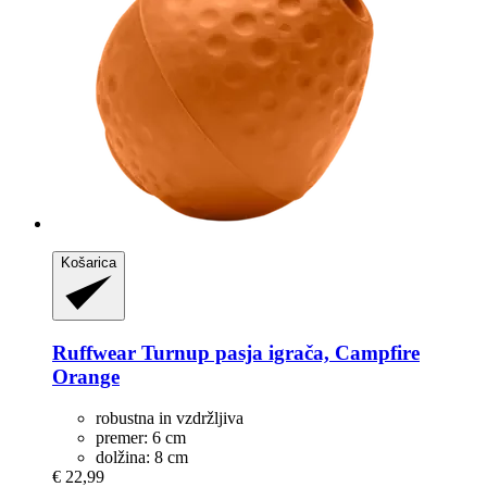
Košarica
Ruffwear
Turnup pasja igrača, Campfire
Orange
robustna in vzdržljiva
premer: 6 cm
dolžina: 8 cm
€ 22,99