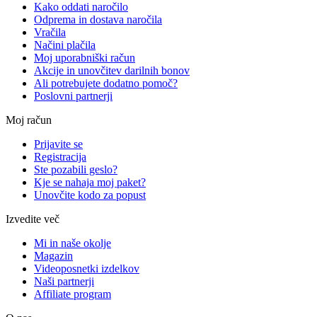
Kako oddati naročilo
Odprema in dostava naročila
Vračila
Načini plačila
Moj uporabniški račun
Akcije in unovčitev darilnih bonov
Ali potrebujete dodatno pomoč?
Poslovni partnerji
Moj račun
Prijavite se
Registracija
Ste pozabili geslo?
Kje se nahaja moj paket?
Unovčite kodo za popust
Izvedite več
Mi in naše okolje
Magazin
Videoposnetki izdelkov
Naši partnerji
Affiliate program