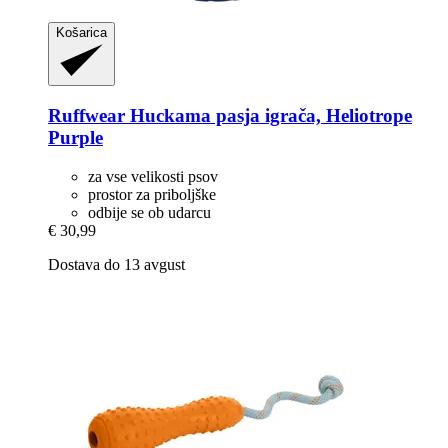
Košarica
Ruffwear
Huckama pasja igrača, Heliotrope
Purple
za vse velikosti psov
prostor za priboljške
odbije se ob udarcu
€ 30,99
Dostava do 13 avgust