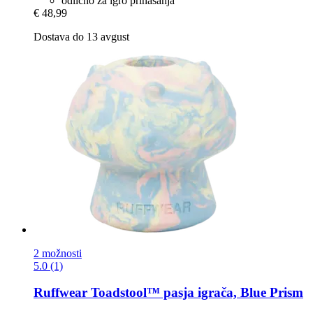
odlično za igro prinašanja
€ 48,99
Dostava do 13 avgust
2 možnosti
5.0 (1)
Ruffwear
Toadstool™ pasja igrača, Blue Prism