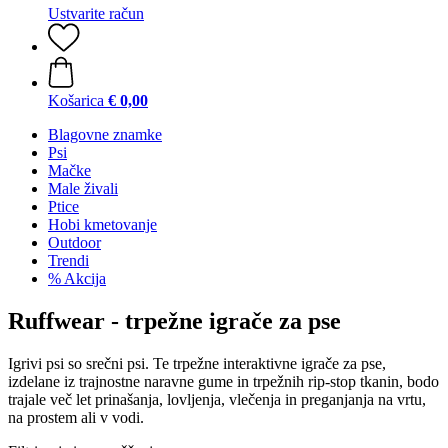
Ustvarite račun
Košarica
€ 0,00
Blagovne znamke
Psi
Mačke
Male živali
Ptice
Hobi kmetovanje
Outdoor
Trendi
% Akcija
Ruffwear - trpežne igrače za pse
Igrivi psi so srečni psi. Te trpežne interaktivne igrače za pse,
izdelane iz trajnostne naravne gume in trpežnih rip-stop tkanin, bodo
trajale več let prinašanja, lovljenja, vlečenja in preganjanja na vrtu,
na prostem ali v vodi.