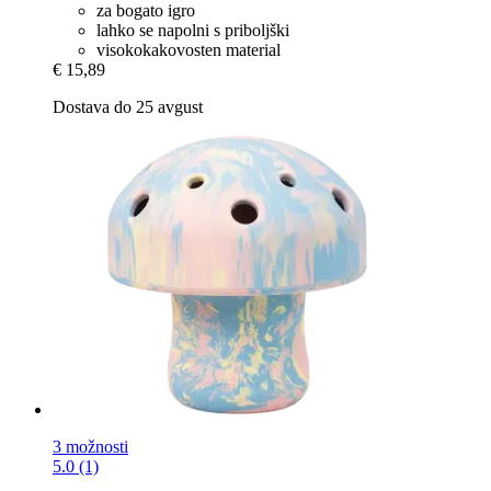
za bogato igro
lahko se napolni s priboljški
visokokakovosten material
€ 15,89
Dostava do 25 avgust
3 možnosti
5.0 (1)