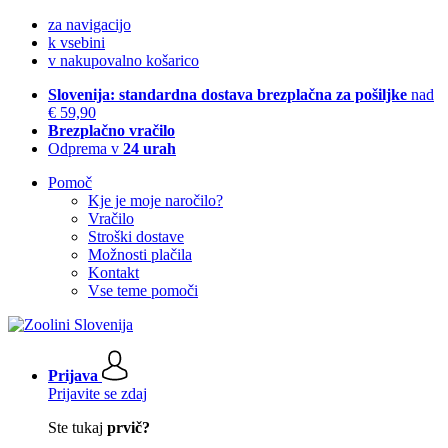
za navigacijo
k vsebini
v nakupovalno košarico
Slovenija: standardna dostava brezplačna za pošiljke
nad
€ 59,90
Brezplačno vračilo
Odprema v
24 urah
Pomoč
Kje je moje naročilo?
Vračilo
Stroški dostave
Možnosti plačila
Kontakt
Vse teme pomoči
Prijava
Prijavite se zdaj
Ste tukaj
prvič?