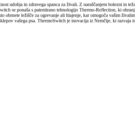
ost udobja in zdravega spanca za živali. Z naraščanjem bolezni in te
oSwitch se ponaša s patentirano tehnologijo Thermo-Reflection, ki ohran
eprosto obrnete ležišče za ogrevanje ali hlajenje, kar omogoča vašim živa
epov vašega psa. ThermoSwitch je inovacija iz Nemčije, ki razvaja in 