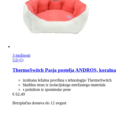
3 možnosti
5.0 (1)
ThermoSwitch
Pasja postelja ANDROS, koraln
izolirana ležalna površina s tehnologijo ThermoSwitch
hladilna stran iz izolacijskega mrežastega materiala
s polnilom iz spominske pene
€ 62,49
Brezplačna dostava do 12 avgust