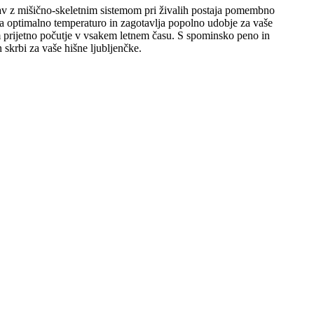
žav z mišično-skeletnim sistemom pri živalih postaja pomembno
ja optimalno temperaturo in zagotavlja popolno udobje za vaše
lim prijetno počutje v vsakem letnem času. S spominsko peno in
skrbi za vaše hišne ljubljenčke.