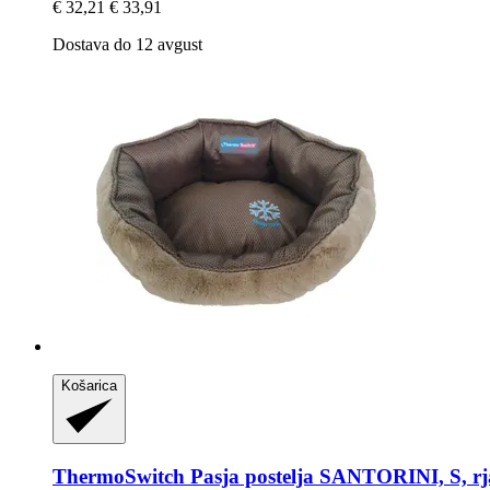
€ 32,21
€ 33,91
Dostava do 12 avgust
Košarica
ThermoSwitch
Pasja postelja SANTORINI, S, r