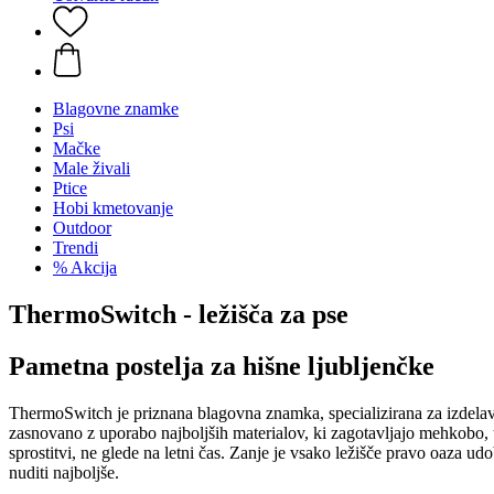
Blagovne znamke
Psi
Mačke
Male živali
Ptice
Hobi kmetovanje
Outdoor
Trendi
% Akcija
ThermoSwitch - ležišča za pse
Pametna postelja za hišne ljubljenčke
ThermoSwitch je priznana blagovna znamka, specializirana za izdelavo
zasnovano z uporabo najboljših materialov, ki zagotavljajo mehkobo, t
sprostitvi, ne glede na letni čas. Zanje je vsako ležišče pravo oaza udo
nuditi najboljše.