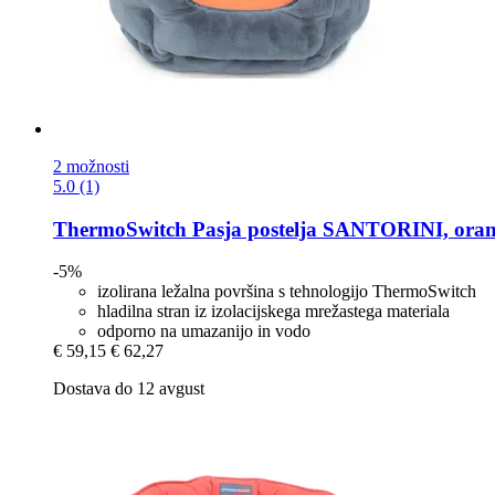
2 možnosti
5.0 (1)
ThermoSwitch
Pasja postelja SANTORINI, oran
-5%
izolirana ležalna površina s tehnologijo ThermoSwitch
hladilna stran iz izolacijskega mrežastega materiala
odporno na umazanijo in vodo
€ 59,15
€ 62,27
Dostava do 12 avgust