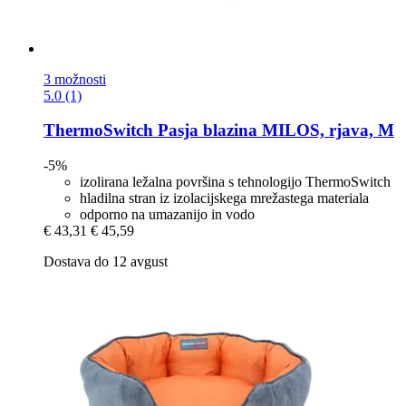
3 možnosti
5.0 (1)
ThermoSwitch
Pasja blazina MILOS, rjava, M
-5%
izolirana ležalna površina s tehnologijo ThermoSwitch
hladilna stran iz izolacijskega mrežastega materiala
odporno na umazanijo in vodo
€ 43,31
€ 45,59
Dostava do 12 avgust