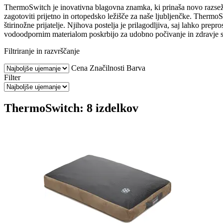
ThermoSwitch je inovativna blagovna znamka, ki prinaša novo razsežn
zagotoviti prijetno in ortopedsko ležišče za naše ljubljenčke. Therm
štirinožne prijatelje. Njihova postelja je prilagodljiva, saj lahko pr
vodoodpornim materialom poskrbijo za udobno počivanje in zdravje skl
Filtriranje in razvrščanje
Cena
Značilnosti
Barva
Filter
ThermoSwitch: 8 izdelkov