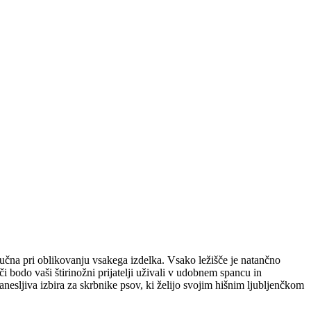
učna pri oblikovanju vsakega izdelka. Vsako ležišče je natančno
 bodo vaši štirinožni prijatelji uživali v udobnem spancu in
zanesljiva izbira za skrbnike psov, ki želijo svojim hišnim ljubljenčkom