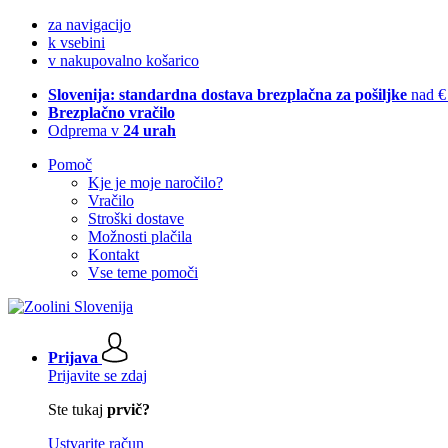
za navigacijo
k vsebini
v nakupovalno košarico
Slovenija: standardna dostava brezplačna za pošiljke
nad €
Brezplačno vračilo
Odprema v
24 urah
Pomoč
Kje je moje naročilo?
Vračilo
Stroški dostave
Možnosti plačila
Kontakt
Vse teme pomoči
Prijava
Prijavite se zdaj
Ste tukaj
prvič?
Ustvarite račun