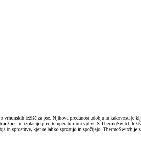
 vrhunskih ležišč za pse. Njihova predanost udobju in kakovosti je klj
rpežnost in izolacijo pred temperaturnimi vplivi. S ThermoSwitch ležišči
bja in sprostitve, kjer se lahko sprostijo in spočijejo. ThermoSwitch je 