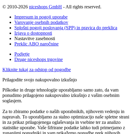
© 2010-2026
niceshops GmbH
- All rights reserved.
Impresum in pogoji uporabe
Varovanje osebnih podatkov
Splošni pogoji poslovanja (SPP) in pravica do preklica
Izjava o dostopnosti
Nastavitve zasebnosti
Preklic ABO naročnine
Podjetje
Druge niceshops trgovine
Kliknite tukaj za odstop od pogodbe
Prilagodite svojo nakupovalno izkušnjo
Piškotke in druge tehnologije uporabljamo samo zato, da vam
ponudimo prilagojeno nakupovalno izkušnjo z vašim osebnim
soglasjem.
Za to zbiramo podatke o naših uporabnikih, njihovem vedenju in
napravah. To uporabljamo za stalno optimizacijo naše spletne strani
in za prikaz prilagojenega oglaševanja in vsebine ter za analizo
statistike uporabe. Vaše šifrirane podatke lahko tudi primerjamo z
zunanjimi ponudniki in vam prikažemo ponudbe prek njihovih