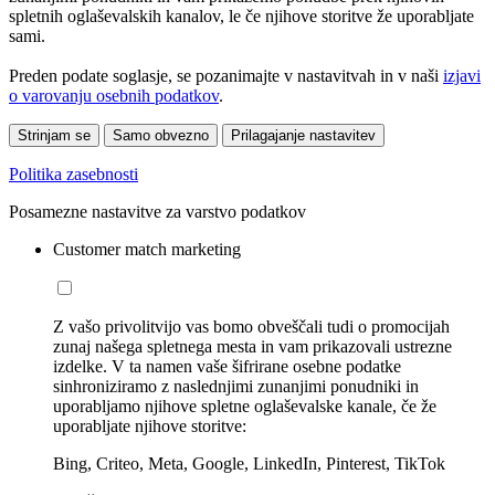
spletnih oglaševalskih kanalov, le če njihove storitve že uporabljate
sami.
Preden podate soglasje, se pozanimajte v nastavitvah in v naši
izjavi
o varovanju osebnih podatkov
.
Strinjam se
Samo obvezno
Prilagajanje nastavitev
Politika zasebnosti
Posamezne nastavitve za varstvo podatkov
Customer match marketing
Z vašo privolitvijo vas bomo obveščali tudi o promocijah
zunaj našega spletnega mesta in vam prikazovali ustrezne
izdelke. V ta namen vaše šifrirane osebne podatke
sinhroniziramo z naslednjimi zunanjimi ponudniki in
uporabljamo njihove spletne oglaševalske kanale, če že
uporabljate njihove storitve:
Bing, Criteo, Meta, Google, LinkedIn, Pinterest, TikTok