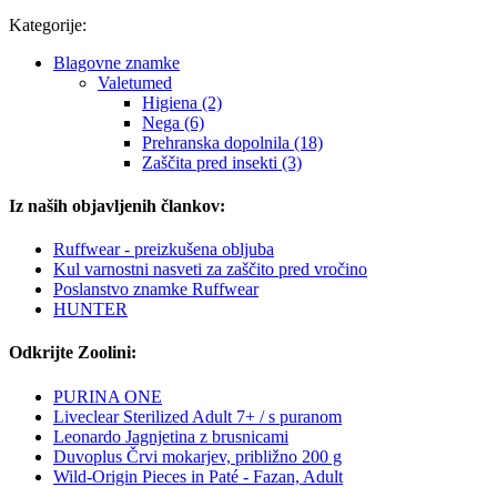
Kategorije:
Blagovne znamke
Valetumed
Higiena (2)
Nega (6)
Prehranska dopolnila (18)
Zaščita pred insekti (3)
Iz naših objavljenih člankov:
Ruffwear - preizkušena obljuba
Kul varnostni nasveti za zaščito pred vročino
Poslanstvo znamke Ruffwear
HUNTER
Odkrijte Zoolini:
PURINA ONE
Liveclear Sterilized Adult 7+ / s puranom
Leonardo Jagnjetina z brusnicami
Duvoplus Črvi mokarjev, približno 200 g
Wild-Origin Pieces in Paté - Fazan, Adult