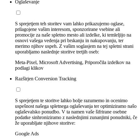
Oglaševanje
S sprejetjem teh storitev vam lahko prikazujemo oglase,
prilagojene vašim interesom, sponzorirane vsebine ali
promocije za naše spletno mesto ali izdelke, ki temleljijo na
osnovi vašega vedenja pri brskanju in nakupovanju, ter
merimo njihov uspeh. Z vašim soglasjem na tej spletni strani
uporabljamo naslednje storitve tretjih oseb:
Meta-Pixel, Microsoft Advertising, Priporočila izdelkov na
podlagi klikov
Razširjen Conversion Tracking
S sprejetjem te storitve lahko bolje razumemo in ocenimo
uspešnost našega spletnega oglaševanja ter optimiziramo našo
oglaševalsko ponudbo. V ta namen vaše šifrirane osebne
podatke sinhroniziramo z naslednjimi zunanjimi ponudniki, če
že uporabljate njihove storitve:
Google Ads