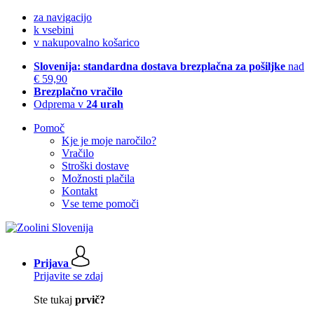
za navigacijo
k vsebini
v nakupovalno košarico
Slovenija: standardna dostava brezplačna za pošiljke
nad
€ 59,90
Brezplačno vračilo
Odprema v
24 urah
Pomoč
Kje je moje naročilo?
Vračilo
Stroški dostave
Možnosti plačila
Kontakt
Vse teme pomoči
Prijava
Prijavite se zdaj
Ste tukaj
prvič?