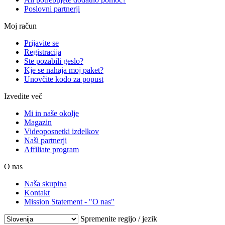
Poslovni partnerji
Moj račun
Prijavite se
Registracija
Ste pozabili geslo?
Kje se nahaja moj paket?
Unovčite kodo za popust
Izvedite več
Mi in naše okolje
Magazin
Videoposnetki izdelkov
Naši partnerji
Affiliate program
O nas
Naša skupina
Kontakt
Mission Statement - "O nas"
Spremenite regijo / jezik