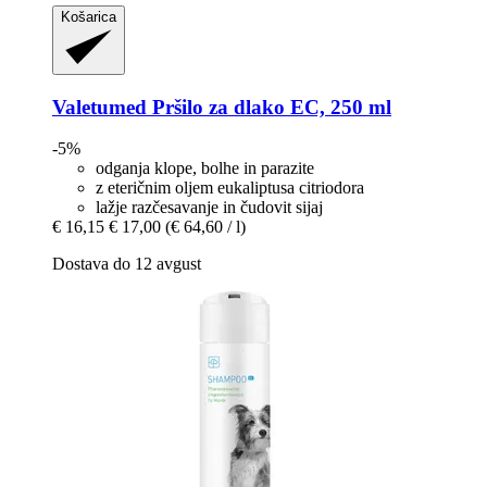
Košarica
Valetumed
Pršilo za dlako EC, 250 ml
-5%
odganja klope, bolhe in parazite
z eteričnim oljem eukaliptusa citriodora
lažje razčesavanje in čudovit sijaj
€ 16,15
€ 17,00
(€ 64,60 / l)
Dostava do 12 avgust