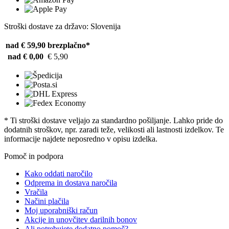
Stroški dostave za državo: Slovenija
nad € 59,90
brezplačno*
nad € 0,00
€ 5,90
* Ti stroški dostave veljajo za standardno pošiljanje. Lahko pride do
dodatnih stroškov, npr. zaradi teže, velikosti ali lastnosti izdelkov. Te
informacije najdete neposredno v opisu izdelka.
Pomoč in podpora
Kako oddati naročilo
Odprema in dostava naročila
Vračila
Načini plačila
Moj uporabniški račun
Akcije in unovčitev darilnih bonov
Ali potrebujete dodatno pomoč?