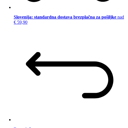
Slovenija: standardna dostava brezplačna za pošiljke
nad
€ 59,90