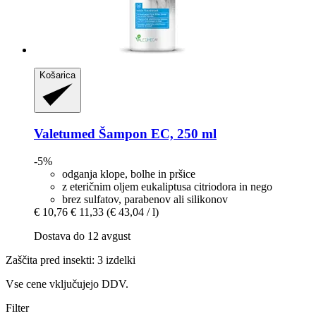
Košarica
Valetumed
Šampon EC, 250 ml
-5%
odganja klope, bolhe in pršice
z eteričnim oljem eukaliptusa citriodora in nego
brez sulfatov, parabenov ali silikonov
€ 10,76
€ 11,33
(€ 43,04 / l)
Dostava do 12 avgust
Zaščita pred insekti: 3 izdelki
Vse cene vključujejo DDV.
Filter