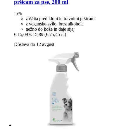
pršicam za pse, 200 ml
-5%
zaščita pred klopi in travnimi pršicami
z vegansko svilo, brez alkohola
nežno do kože in daje sijaj
€ 15,09
€ 15,89
(€ 75,45 / l)
Dostava do 12 avgust