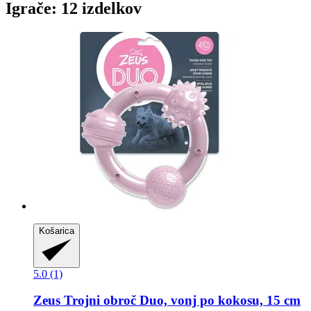
Igrače: 12 izdelkov
Košarica
5.0 (1)
Zeus
Trojni obroč Duo, vonj po kokosu, 15 cm