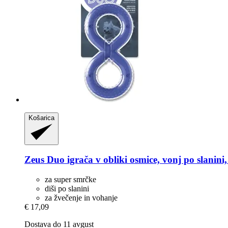
Košarica
Zeus
Duo igrača v obliki osmice, vonj po slanini
za super smrčke
diši po slanini
za žvečenje in vohanje
€ 17,09
Dostava do 11 avgust