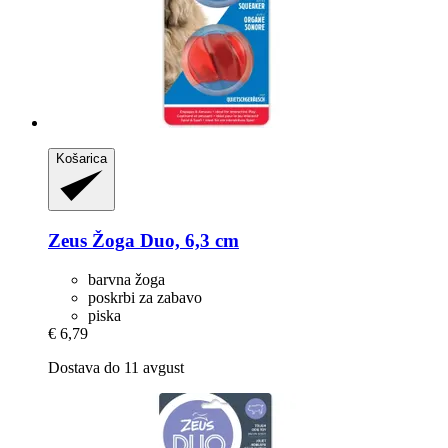
Košarica
Zeus
Žoga Duo, 6,3 cm
barvna žoga
poskrbi za zabavo
piska
€ 6,79
Dostava do 11 avgust