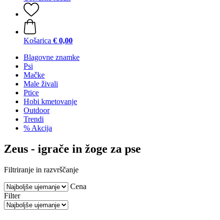
Košarica
€ 0,00
Blagovne znamke
Psi
Mačke
Male živali
Ptice
Hobi kmetovanje
Outdoor
Trendi
% Akcija
Zeus - igrače in žoge za pse
Filtriranje in razvrščanje
Cena
Filter