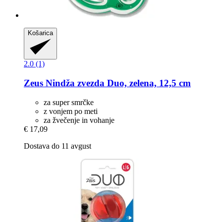
Košarica
2.0 (1)
Zeus
Nindža zvezda Duo, zelena, 12,5 cm
za super smrčke
z vonjem po meti
za žvečenje in vohanje
€ 17,09
Dostava do 11 avgust