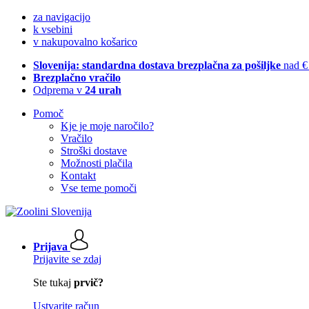
za navigacijo
k vsebini
v nakupovalno košarico
Slovenija: standardna dostava brezplačna za pošiljke
nad €
Brezplačno vračilo
Odprema v
24 urah
Pomoč
Kje je moje naročilo?
Vračilo
Stroški dostave
Možnosti plačila
Kontakt
Vse teme pomoči
Prijava
Prijavite se zdaj
Ste tukaj
prvič?
Ustvarite račun