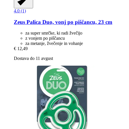
4.0 (1)
Zeus
Palica Duo, vonj po piščancu, 23 cm
za super smrčke, ki radi žvečijo
z vonjem po piščancu
za metanje, žvečenje in vohanje
€ 12,49
Dostava do 11 avgust