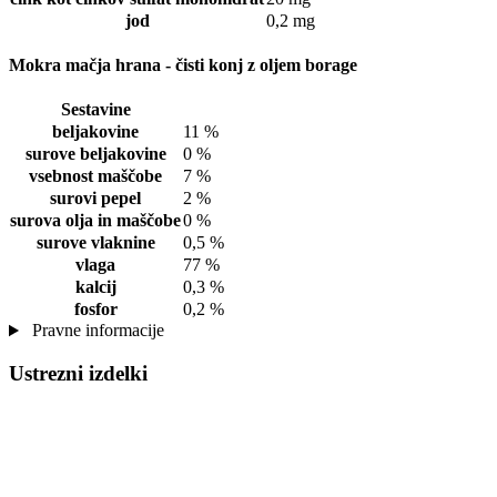
jod
0,2 mg
Mokra mačja hrana - čisti konj z oljem borage
Sestavine
beljakovine
11 %
surove beljakovine
0 %
vsebnost maščobe
7 %
surovi pepel
2 %
surova olja in maščobe
0 %
surove vlaknine
0,5 %
vlaga
77 %
kalcij
0,3 %
fosfor
0,2 %
Pravne informacije
Ustrezni izdelki