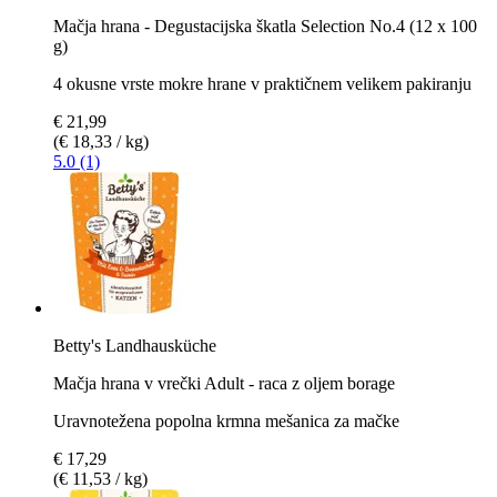
Mačja hrana - Degustacijska škatla Selection No.4 (12 x 100
g)
4 okusne vrste mokre hrane v praktičnem velikem pakiranju
€ 21,99
(€ 18,33 / kg)
5.0 (1)
Betty's Landhausküche
Mačja hrana v vrečki Adult - raca z oljem borage
Uravnotežena popolna krmna mešanica za mačke
€ 17,29
(€ 11,53 / kg)