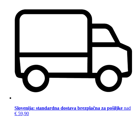
Slovenija: standardna dostava brezplačna za pošiljke
nad
€ 59,90