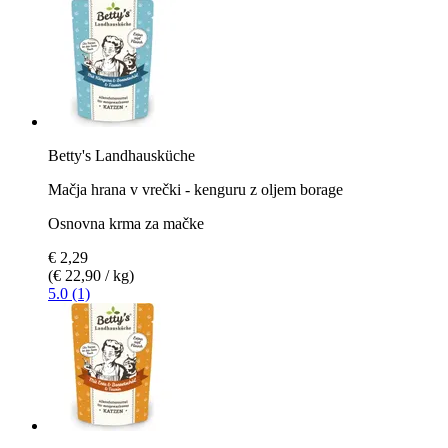
Betty's Landhausküche
Mačja hrana v vrečki - kenguru z oljem borage
Osnovna krma za mačke
€ 2,29
(€ 22,90 / kg)
5.0 (1)