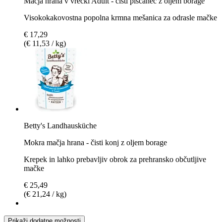
Mačja hrana v vrečki Adult - čisti piščanec z oljem borage
Visokokakovostna popolna krmna mešanica za odrasle mačke
€ 17,29
(€ 11,53 / kg)
Betty's Landhausküche
Mokra mačja hrana - čisti konj z oljem borage
Krepek in lahko prebavljiv obrok za prehransko občutljive
mačke
€ 25,49
(€ 21,24 / kg)
Prikaži dodatne možnosti