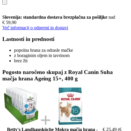
Slovenija: standardna dostava brezplačna za pošiljke
nad
€ 59,90
Več informacij o odpremi in dostavi
Lastnosti in prednosti
popolna hrana za odrasle mačke
z boraginim oljem in tavrinom
brez žit
Pogosto naročeno skupaj z Royal Canin Suha
mačja hrana Ageing 15+, 400 g
Betty's Landhausküche Mokra mačja hrana -
€ 25,49
(€