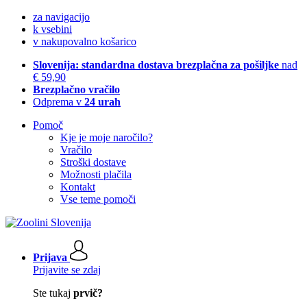
za navigacijo
k vsebini
v nakupovalno košarico
Slovenija: standardna dostava brezplačna za pošiljke
nad
€ 59,90
Brezplačno vračilo
Odprema v
24 urah
Pomoč
Kje je moje naročilo?
Vračilo
Stroški dostave
Možnosti plačila
Kontakt
Vse teme pomoči
Prijava
Prijavite se zdaj
Ste tukaj
prvič?