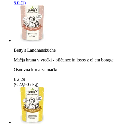
5.0 (1)
Betty's Landhausküche
Mačja hrana v vrečki - piščanec in losos z oljem borage
Osnovna krma za mačke
€ 2,29
(€ 22,90 / kg)