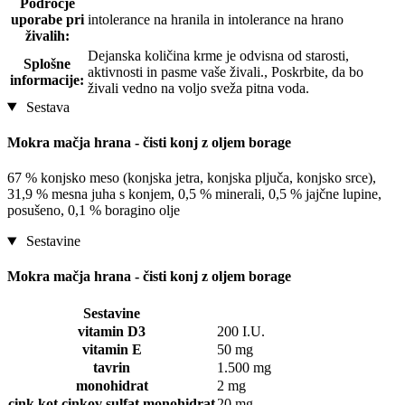
Področje
uporabe pri
intolerance na hranila in intolerance na hrano
živalih:
Dejanska količina krme je odvisna od starosti,
Splošne
aktivnosti in pasme vaše živali., Poskrbite, da bo
informacije:
živali vedno na voljo sveža pitna voda.
Sestava
Mokra mačja hrana - čisti konj z oljem borage
67 % konjsko meso (konjska jetra, konjska pljuča, konjsko srce),
31,9 % mesna juha s konjem, 0,5 % minerali, 0,5 % jajčne lupine,
posušeno, 0,1 % boragino olje
Sestavine
Mokra mačja hrana - čisti konj z oljem borage
Sestavine
vitamin D3
200 I.U.
vitamin E
50 mg
tavrin
1.500 mg
monohidrat
2 mg
cink kot cinkov sulfat monohidrat
20 mg