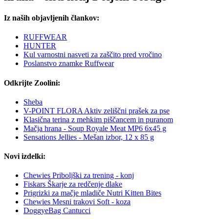
Iz naših objavljenih člankov:
RUFFWEAR
HUNTER
Kul varnostni nasveti za zaščito pred vročino
Poslanstvo znamke Ruffwear
Odkrijte Zoolini:
Sheba
V-POINT FLORA Aktiv zeliščni prašek za pse
Klasična terina z mehkim piščancem in puranom
Mačja hrana - Soup Royale Meat MP6 6x45 g
Sensations Jellies - Mešan izbor, 12 x 85 g
Novi izdelki:
Chewies Priboljški za trening - konj
Fiskars Škarje za redčenje dlake
Prigrizki za mačje mladiče Nutri Kitten Bites
Chewies Mesni trakovi Soft - koza
DoggyeBag Cantucci