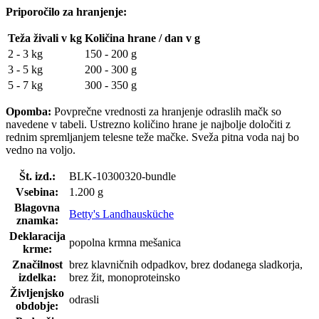
Priporočilo za hranjenje:
Teža živali v kg
Količina hrane / dan v g
2 - 3 kg
150 - 200 g
3 - 5 kg
200 - 300 g
5 - 7 kg
300 - 350 g
Opomba:
Povprečne vrednosti za hranjenje odraslih mačk so
navedene v tabeli. Ustrezno količino hrane je najbolje določiti z
rednim spremljanjem telesne teže mačke. Sveža pitna voda naj bo
vedno na voljo.
Št. izd.:
BLK-10300320-bundle
Vsebina:
1.200 g
Blagovna
Betty's Landhausküche
znamka:
Deklaracija
popolna krmna mešanica
krme:
Značilnost
brez klavničnih odpadkov, brez dodanega sladkorja,
izdelka:
brez žit, monoproteinsko
Življenjsko
odrasli
obdobje: