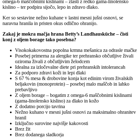
omega-6 maščobnimi kislinami – zlasti z redko gama-linolensko
kislino – ter podpira sijočo, lepo in zdravo dlako.
Ker so sestavine nežno kuhane v lastni mesni jušni osnovi, se
naravna hranila in pristen okus odlično ohranijo.
Zakaj je mokra mačja hrana Betty’s Landhausküche – čisti
konj z oljem borage tako posebna?
Visokokakovostna popolna krmna mešanica za odrasle mačke
Posebej primerna za alergike ter prehransko občutljive živali
oziroma živali z občutljivim želodcem
Idealna za izločevalne diete pri prehranskih intolerancah
Za podporo zdravi koži in lepi dlaki
S 67 % mesa & drobovine konja kot edinim virom živalskih
beljakovin (monoprotein) – posebej malo maščob in lahko
prebavljivo
Z oljem borage – bogatim z omega-6 maščobnimi kislinami
(gama-linolensko kislino) za dlako in kožo
Z dodatno porcijo tavrina
Nežno kuhano v mesni jušni osnovi za maksimalno ohranitev
hranil
Izključno surovine najvišje kakovosti
Brez žit
Brez dodanega sladkorja