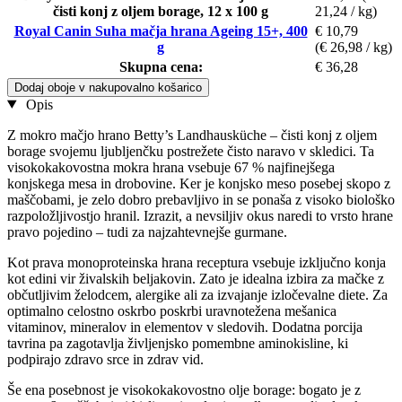
čisti konj z oljem borage, 12 x 100 g
21,24 / kg)
Royal Canin Suha mačja hrana Ageing 15+, 400
€ 10,79
g
(€ 26,98 / kg)
Skupna cena:
€ 36,28
Dodaj oboje v nakupovalno košarico
Opis
Z mokro mačjo hrano Betty’s Landhausküche – čisti konj z oljem
borage svojemu ljubljenčku postrežete čisto naravo v skledici. Ta
visokokakovostna mokra hrana vsebuje 67 % najfinejšega
konjskega mesa in drobovine. Ker je konjsko meso posebej skopo z
maščobami, je zelo dobro prebavljivo in se ponaša z visoko biološko
razpoložljivostjo hranil. Izrazit, a nevsiljiv okus naredi to vrsto hrane
pravo pojedino – tudi za najzahtevnejše gurmane.
Kot prava monoproteinska hrana receptura vsebuje izključno konja
kot edini vir živalskih beljakovin. Zato je idealna izbira za mačke z
občutljivim želodcem, alergike ali za izvajanje izločevalne diete. Za
optimalno celostno oskrbo poskrbi uravnotežena mešanica
vitaminov, mineralov in elementov v sledovih. Dodatna porcija
tavrina pa zagotavlja življenjsko pomembne aminokisline, ki
podpirajo zdravo srce in zdrav vid.
Še ena posebnost je visokokakovostno olje borage: bogato je z