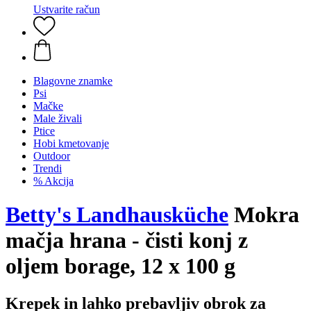
Ustvarite račun
Blagovne znamke
Psi
Mačke
Male živali
Ptice
Hobi kmetovanje
Outdoor
Trendi
% Akcija
Betty's Landhausküche
Mokra
mačja hrana - čisti konj z
oljem borage, 12 x 100 g
Krepek in lahko prebavljiv obrok za