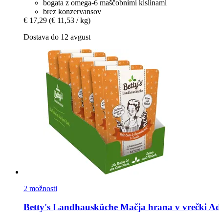
bogata z omega-6 maščobnimi kislinami
brez konzervansov
€ 17,29
(€ 11,53 / kg)
Dostava do 12 avgust
2 možnosti
Betty's Landhausküche
Mačja hrana v vrečki Adul