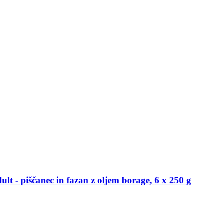
t -​ piščanec in fazan z oljem borage, 6 x 250 g