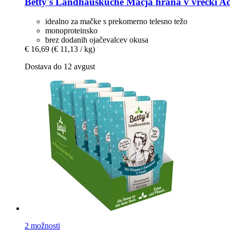
Betty's Landhausküche
Mačja hrana v vrečki Adul
idealno za mačke s prekomerno telesno težo
monoproteinsko
brez dodanih ojačevalcev okusa
€ 16,69
(€ 11,13 / kg)
Dostava do 12 avgust
2 možnosti