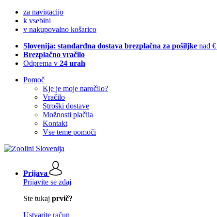
za navigacijo
k vsebini
v nakupovalno košarico
Slovenija: standardna dostava brezplačna za pošiljke
nad €
Brezplačno vračilo
Odprema v
24 urah
Pomoč
Kje je moje naročilo?
Vračilo
Stroški dostave
Možnosti plačila
Kontakt
Vse teme pomoči
Prijava
Prijavite se zdaj
Ste tukaj
prvič?
Ustvarite račun