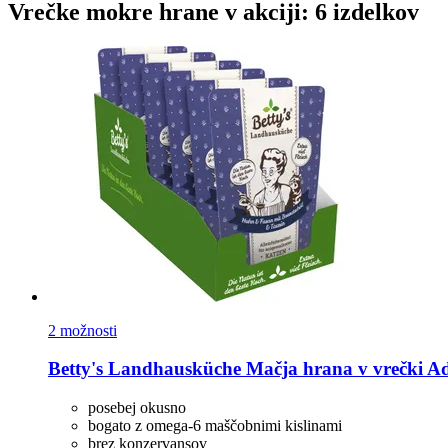
Vrečke mokre hrane v akciji: 6 izdelkov
2 možnosti
Betty's Landhausküche
Mačja hrana v vrečki Adul
posebej okusno
bogato z omega-6 maščobnimi kislinami
brez konzervansov