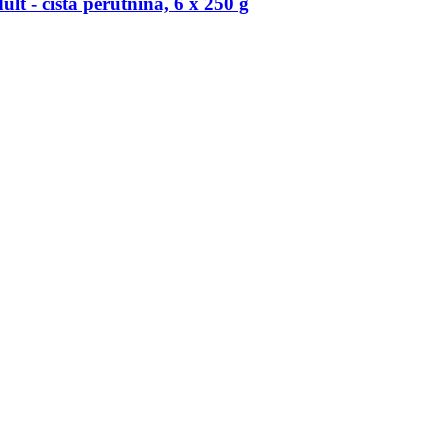
t -​ čista perutnina, 6 x 250 g