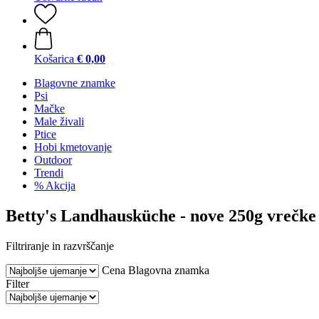
Košarica
€ 0,00
Blagovne znamke
Psi
Mačke
Male živali
Ptice
Hobi kmetovanje
Outdoor
Trendi
% Akcija
Betty's Landhausküche - nove 250g vrečke 
Filtriranje in razvrščanje
Cena
Blagovna znamka
Filter