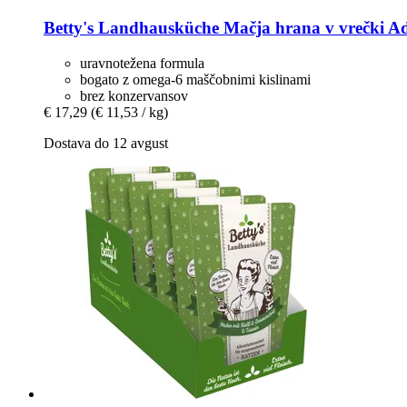
Betty's Landhausküche
Mačja hrana v vrečki Adu
uravnotežena formula
bogato z omega-6 maščobnimi kislinami
brez konzervansov
€ 17,29
(€ 11,53 / kg)
Dostava do 12 avgust