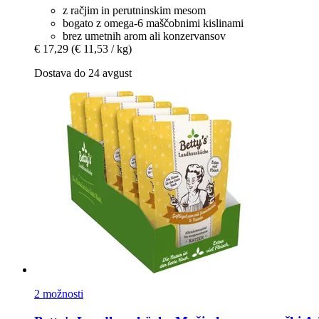
z račjim in perutninskim mesom
bogato z omega-6 maščobnimi kislinami
brez umetnih arom ali konzervansov
€ 17,29
(€ 11,53 / kg)
Dostava do 24 avgust
2 možnosti