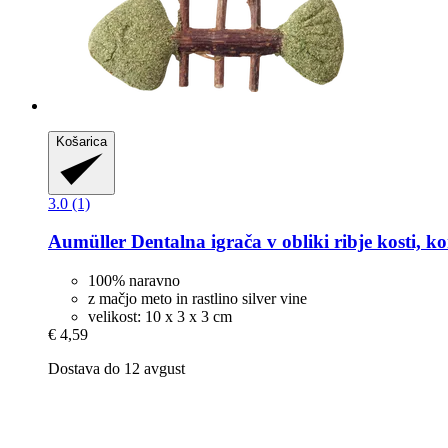
Košarica
3.0 (1)
Aumüller
Dentalna igrača v obliki ribje kosti, k
100% naravno
z mačjo meto in rastlino silver vine
velikost: 10 x 3 x 3 cm
€ 4,59
Dostava do 12 avgust