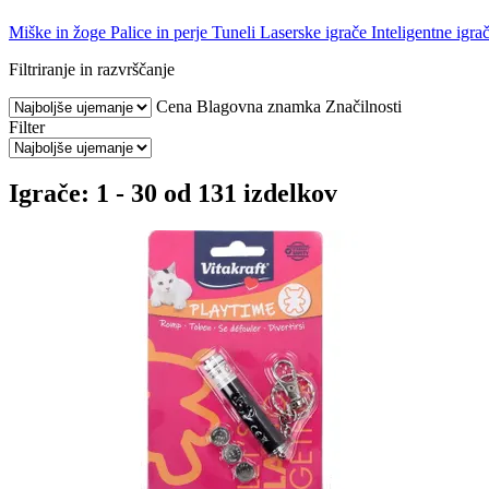
Miške in žoge
Palice in perje
Tuneli
Laserske igrače
Inteligentne igra
Filtriranje in razvrščanje
Cena
Blagovna znamka
Značilnosti
Filter
Igrače: 1 - 30 od 131 izdelkov