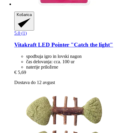
Košarica
5.0 (1)
Vitakraft
LED Pointer "Catch the light"
spodbuja igro in lovski nagon
čas delovanja: cca. 100 ur
naterije priložene
€ 5,69
Dostava do 12 avgust