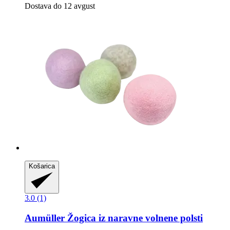
Dostava do 12 avgust
Košarica
3.0 (1)
Aumüller
Žogica iz naravne volnene polsti