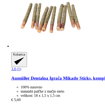
Košarica
3.0 (1)
Aumüller
Dentalna Igrača Mikado Sticks, kompl
100% naravno
matatabi palčke z mačjo meto
velikost: 18 x 1,5 x 1,5 cm
€ 5,69