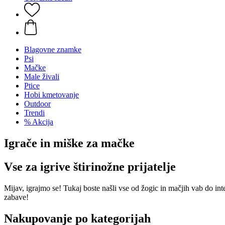
Blagovne znamke
Psi
Mačke
Male živali
Ptice
Hobi kmetovanje
Outdoor
Trendi
% Akcija
Igrače in miške za mačke
Vse za igrive štirinožne prijatelje
Mijav, igrajmo se! Tukaj boste našli vse od žogic in mačjih vab do inte
zabave!
Nakupovanje po kategorijah