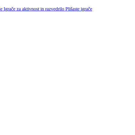
če
Igrače za aktivnost in razvedrilo
Plišaste igrače