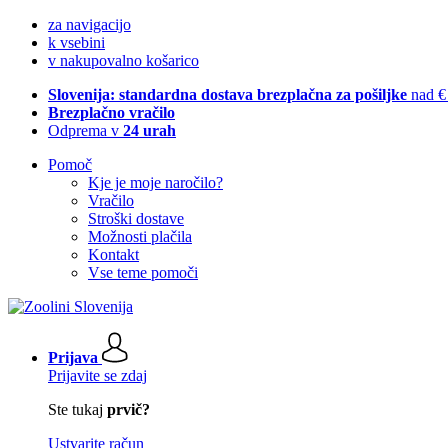
za navigacijo
k vsebini
v nakupovalno košarico
Slovenija: standardna dostava brezplačna za pošiljke
nad €
Brezplačno vračilo
Odprema v
24 urah
Pomoč
Kje je moje naročilo?
Vračilo
Stroški dostave
Možnosti plačila
Kontakt
Vse teme pomoči
Prijava
Prijavite se zdaj
Ste tukaj
prvič?
Ustvarite račun