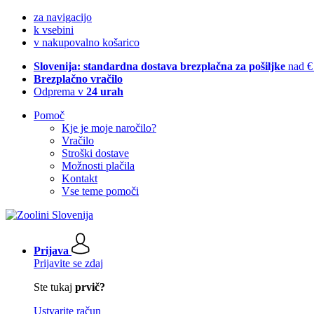
za navigacijo
k vsebini
v nakupovalno košarico
Slovenija: standardna dostava brezplačna za pošiljke
nad €
Brezplačno vračilo
Odprema v
24 urah
Pomoč
Kje je moje naročilo?
Vračilo
Stroški dostave
Možnosti plačila
Kontakt
Vse teme pomoči
Prijava
Prijavite se zdaj
Ste tukaj
prvič?
Ustvarite račun