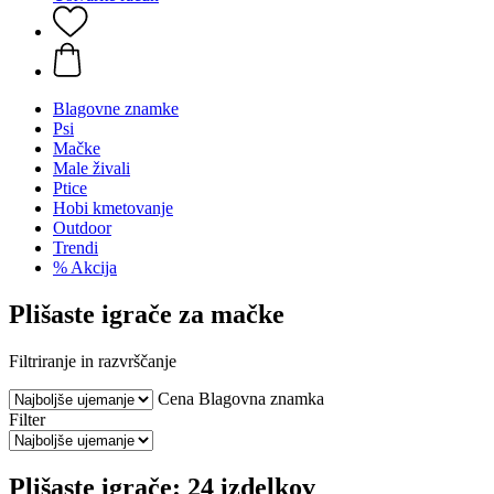
Blagovne znamke
Psi
Mačke
Male živali
Ptice
Hobi kmetovanje
Outdoor
Trendi
% Akcija
Plišaste igrače za mačke
Filtriranje in razvrščanje
Cena
Blagovna znamka
Filter
Plišaste igrače: 24 izdelkov