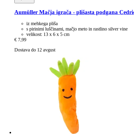
Aumüller
Mačja igrača -​ plišasta podgana Cedri
iz mehkega pliša
s pirinimi luščinami, mačjo meto in rastlino silver vine
velikost: 13 x 6 x 5 cm
€ 7,99
Dostava do 12 avgust