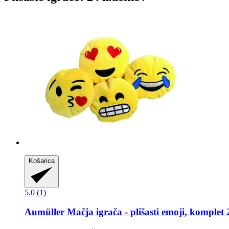
Košarica
5.0 (1)
Aumüller
Mačja igrača -​ plišasti emoji, komplet