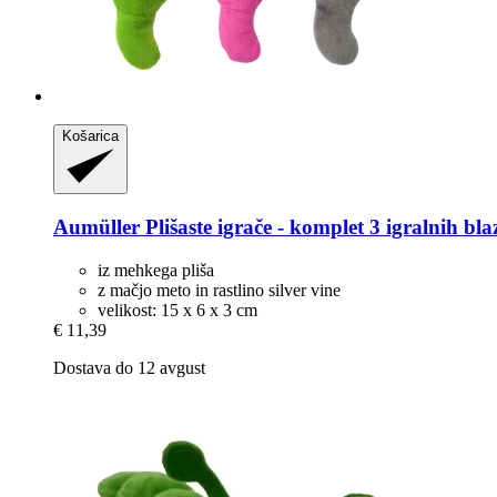
Košarica
Aumüller
Plišaste igrače -​ komplet 3 igralnih bl
iz mehkega pliša
z mačjo meto in rastlino silver vine
velikost: 15 x 6 x 3 cm
€ 11,39
Dostava do 12 avgust