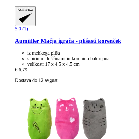
Košarica
5.0 (1)
Aumüller
Mačja igrača -​ plišasti korenček
iz mehkega pliša
s pirinimi luščinami in korenino baldrijana
velikost: 17 x 4,5 x 4,5 cm
€ 6,79
Dostava do 12 avgust