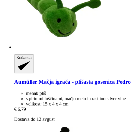
Košarica
Aumüller
Mačja igrača -​ plišasta gosenica Pedro
mehak pliš
s pirinimi luščinami, mačjo meto in rastlino silver vine
velikost: 15 x 4 x 4 cm
€ 6,79
Dostava do 12 avgust