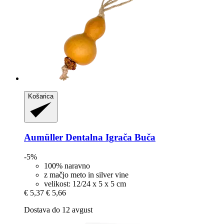
Košarica
Aumüller
Dentalna Igrača Buča
-5%
100% naravno
z mačjo meto in silver vine
velikost: 12/24 x 5 x 5 cm
€ 5,37
€ 5,66
Dostava do 12 avgust