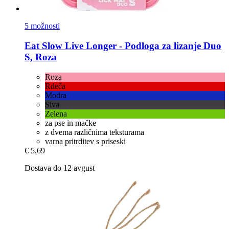
5 možnosti
Eat Slow
Live Longer -​ Podloga za lizanje Duo
S, Roza
Roza
Rdeča
Modra
Siva
Zelena
za pse in mačke
z dvema različnima teksturama
varna pritrditev s priseski
€ 5,69
Dostava do 12 avgust