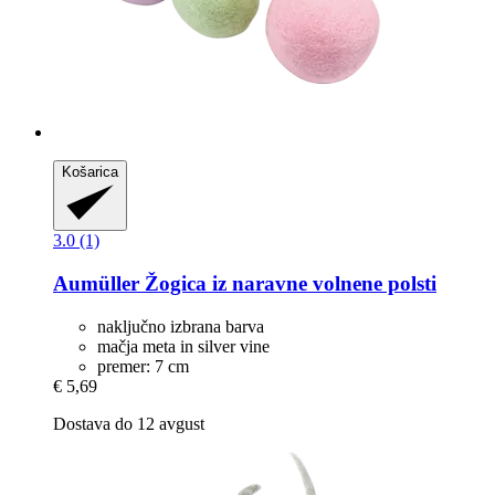
Košarica
3.0 (1)
Aumüller
Žogica iz naravne volnene polsti
naključno izbrana barva
mačja meta in silver vine
premer: 7 cm
€ 5,69
Dostava do 12 avgust