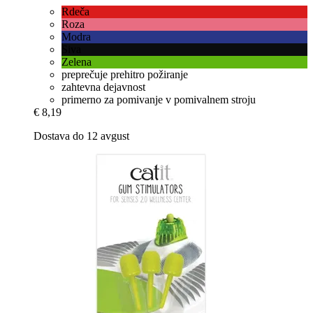
Rdeča
Roza
Modra
Siva
Zelena
preprečuje prehitro požiranje
zahtevna dejavnost
primerno za pomivanje v pomivalnem stroju
€ 8,19
Dostava do 12 avgust