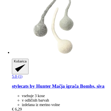
Košarica
5.0 (1)
stylecats by Hunter
Mačja igrača Bombs, siva
vsebuje 3 kose
v odličnih barvah
izdelana iz merino volne
€ 6,29