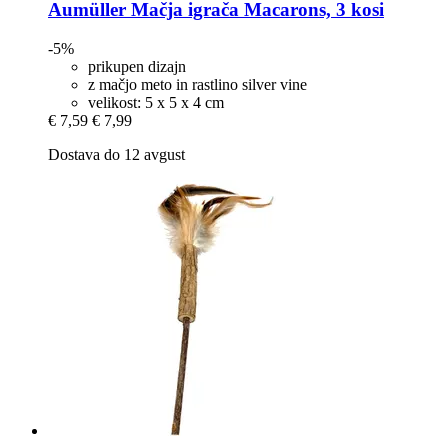
Aumüller
Mačja igrača Macarons, 3 kosi
-5%
prikupen dizajn
z mačjo meto in rastlino silver vine
velikost: 5 x 5 x 4 cm
€ 7,59
€ 7,99
Dostava do 12 avgust