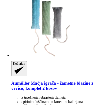
Košarica
Aumüller
Mačja igrača -​ žametne blazine z
vrvico, komplet 2 kosov
iz trpežnega rebrastega žameta
s pirinimi luščinami in korenino baldrijana