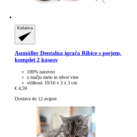
Košarica
Aumüller
Dentalna igrača Ribice s perjem,
komplet 2 kososv
100% naravno
z mačjo meto in silver vine
velikost: 10/16 x 3 x 3 cm
€ 4,59
Dostava do 12 avgust