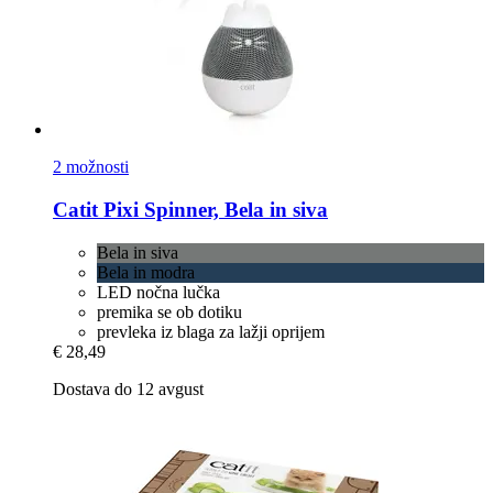
2 možnosti
Catit
Pixi Spinner, Bela in siva
Bela in siva
Bela in modra
LED nočna lučka
premika se ob dotiku
prevleka iz blaga za lažji oprijem
€ 28,49
Dostava do 12 avgust