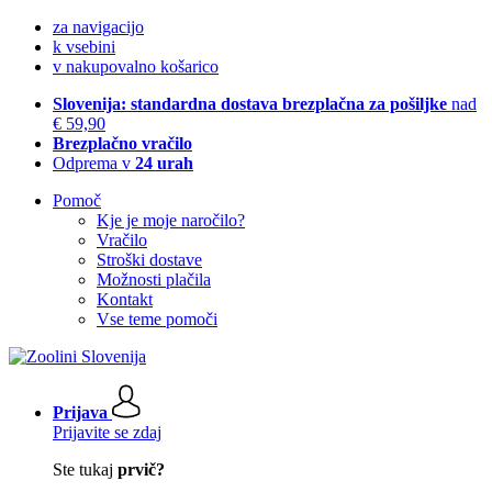
za navigacijo
k vsebini
v nakupovalno košarico
Slovenija: standardna dostava brezplačna za pošiljke
nad
€ 59,90
Brezplačno vračilo
Odprema v
24 urah
Pomoč
Kje je moje naročilo?
Vračilo
Stroški dostave
Možnosti plačila
Kontakt
Vse teme pomoči
Prijava
Prijavite se zdaj
Ste tukaj
prvič?