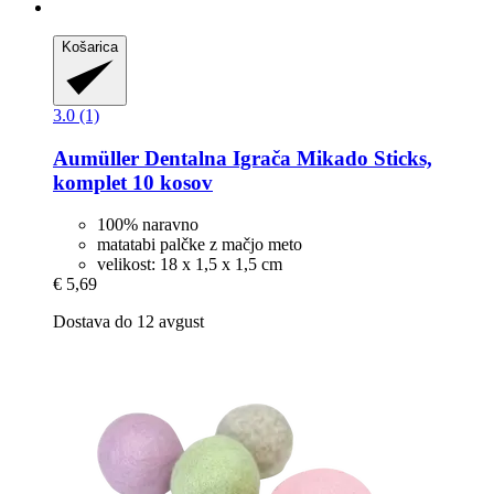
Košarica
3.0 (1)
Aumüller
Dentalna Igrača Mikado Sticks,
komplet 10 kosov
100% naravno
matatabi palčke z mačjo meto
velikost: 18 x 1,5 x 1,5 cm
€ 5,69
Dostava do 12 avgust