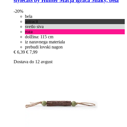
stylecats by Hunter
Mačja igrača Snaky, bela
-20%
bela
antracit
svetlo siva
roza
dolžina: 115 cm
iz naravnega materiala
prebudi lovski nagon
€ 6,39
€ 7,99
Dostava do 12 avgust