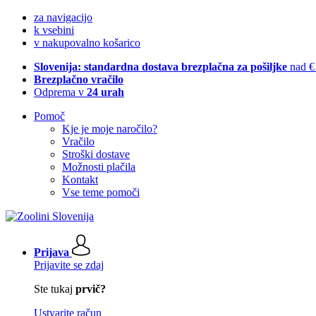
za navigacijo
k vsebini
v nakupovalno košarico
Slovenija: standardna dostava brezplačna za pošiljke
nad €
Brezplačno vračilo
Odprema v
24 urah
Pomoč
Kje je moje naročilo?
Vračilo
Stroški dostave
Možnosti plačila
Kontakt
Vse teme pomoči
Prijava
Prijavite se zdaj
Ste tukaj
prvič?
Ustvarite račun