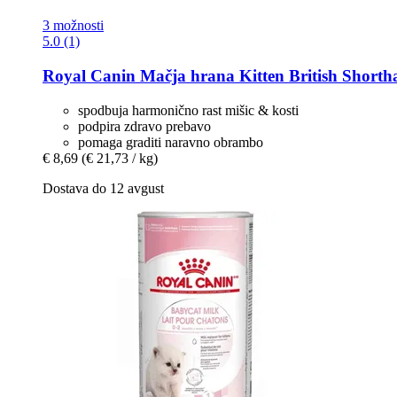
3 možnosti
5.0 (1)
Royal Canin
Mačja hrana Kitten British Shortha
spodbuja harmonično rast mišic & kosti
podpira zdravo prebavo
pomaga graditi naravno obrambo
€ 8,69
(€ 21,73 / kg)
Dostava do 12 avgust