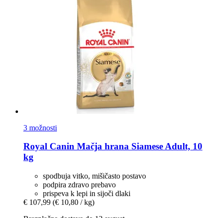
3 možnosti
Royal Canin
Mačja hrana Siamese Adult, 10
kg
spodbuja vitko, mišičasto postavo
podpira zdravo prebavo
prispeva k lepi in sijoči dlaki
€ 107,99
(€ 10,80 / kg)