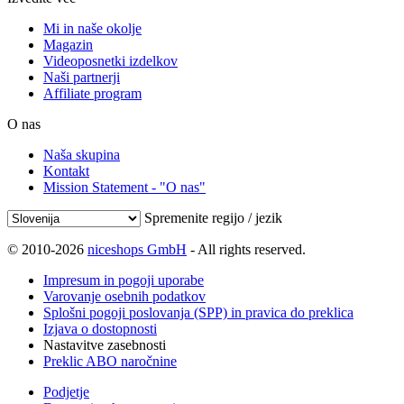
Mi in naše okolje
Magazin
Videoposnetki izdelkov
Naši partnerji
Affiliate program
O nas
Naša skupina
Kontakt
Mission Statement - "O nas"
Spremenite regijo / jezik
© 2010-2026
niceshops GmbH
- All rights reserved.
Impresum in pogoji uporabe
Varovanje osebnih podatkov
Splošni pogoji poslovanja (SPP) in pravica do preklica
Izjava o dostopnosti
Nastavitve zasebnosti
Preklic ABO naročnine
Podjetje