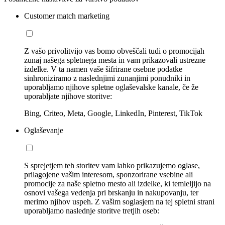
Customer match marketing
Z vašo privolitvijo vas bomo obveščali tudi o promocijah
zunaj našega spletnega mesta in vam prikazovali ustrezne
izdelke. V ta namen vaše šifrirane osebne podatke
sinhroniziramo z naslednjimi zunanjimi ponudniki in
uporabljamo njihove spletne oglaševalske kanale, če že
uporabljate njihove storitve:
Bing, Criteo, Meta, Google, LinkedIn, Pinterest, TikTok
Oglaševanje
S sprejetjem teh storitev vam lahko prikazujemo oglase,
prilagojene vašim interesom, sponzorirane vsebine ali
promocije za naše spletno mesto ali izdelke, ki temleljijo na
osnovi vašega vedenja pri brskanju in nakupovanju, ter
merimo njihov uspeh. Z vašim soglasjem na tej spletni strani
uporabljamo naslednje storitve tretjih oseb: