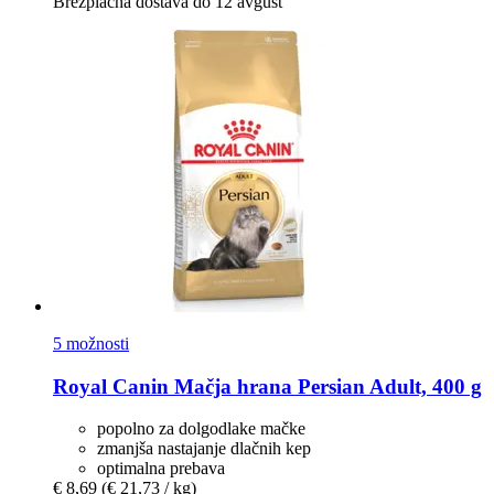
Brezplačna dostava do 12 avgust
5 možnosti
Royal Canin
Mačja hrana Persian Adult, 400 g
popolno za dolgodlake mačke
zmanjša nastajanje dlačnih kep
optimalna prebava
€ 8,69
(€ 21,73 / kg)