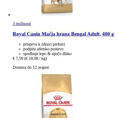
3 možnosti
Royal Canin
Mačja hrana Bengal Adult, 400 g
prispeva k zdravi prebavi
podpira atletsko postavo
spodbuja lepo & sijočo dlako
€ 7,59
(€ 18,98 / kg)
Dostava do 12 avgust