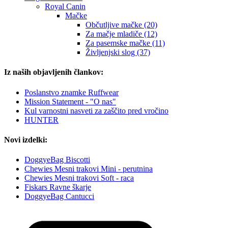
Royal Canin
Mačke
Občutljive mačke (20)
Za mačje mladiče (12)
Za pasemske mačke (11)
Življenjski slog (37)
Iz naših objavljenih člankov:
Poslanstvo znamke Ruffwear
Mission Statement - "O nas"
Kul varnostni nasveti za zaščito pred vročino
HUNTER
Novi izdelki:
DoggyeBag Biscotti
Chewies Mesni trakovi Mini - perutnina
Chewies Mesni trakovi Soft - raca
Fiskars Ravne škarje
DoggyeBag Cantucci