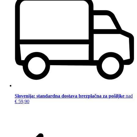
Slovenija: standardna dostava brezplačna za pošiljke
nad
€ 59,90