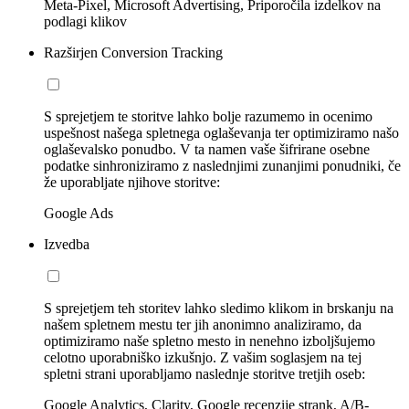
Meta-Pixel, Microsoft Advertising, Priporočila izdelkov na
podlagi klikov
Razširjen Conversion Tracking
S sprejetjem te storitve lahko bolje razumemo in ocenimo
uspešnost našega spletnega oglaševanja ter optimiziramo našo
oglaševalsko ponudbo. V ta namen vaše šifrirane osebne
podatke sinhroniziramo z naslednjimi zunanjimi ponudniki, če
že uporabljate njihove storitve:
Google Ads
Izvedba
S sprejetjem teh storitev lahko sledimo klikom in brskanju na
našem spletnem mestu ter jih anonimno analiziramo, da
optimiziramo naše spletno mesto in nenehno izboljšujemo
celotno uporabniško izkušnjo. Z vašim soglasjem na tej
spletni strani uporabljamo naslednje storitve tretjih oseb:
Google Analytics, Clarity, Google recenzije strank, A/B-