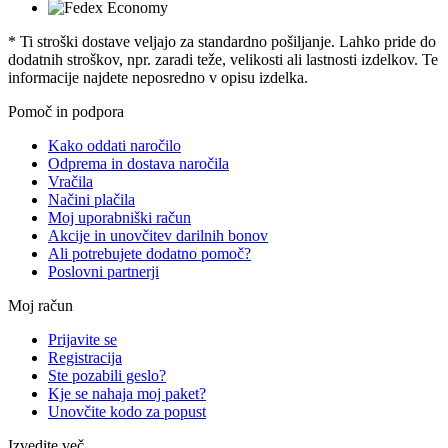
* Ti stroški dostave veljajo za standardno pošiljanje. Lahko pride do
dodatnih stroškov, npr. zaradi teže, velikosti ali lastnosti izdelkov. Te
informacije najdete neposredno v opisu izdelka.
Pomoč in podpora
Kako oddati naročilo
Odprema in dostava naročila
Vračila
Načini plačila
Moj uporabniški račun
Akcije in unovčitev darilnih bonov
Ali potrebujete dodatno pomoč?
Poslovni partnerji
Moj račun
Prijavite se
Registracija
Ste pozabili geslo?
Kje se nahaja moj paket?
Unovčite kodo za popust
Izvedite več