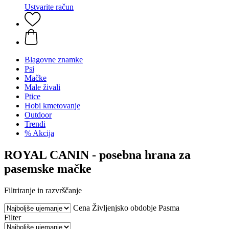
Ustvarite račun
Blagovne znamke
Psi
Mačke
Male živali
Ptice
Hobi kmetovanje
Outdoor
Trendi
% Akcija
ROYAL CANIN - posebna hrana za
pasemske mačke
Filtriranje in razvrščanje
Cena
Življenjsko obdobje
Pasma
Filter