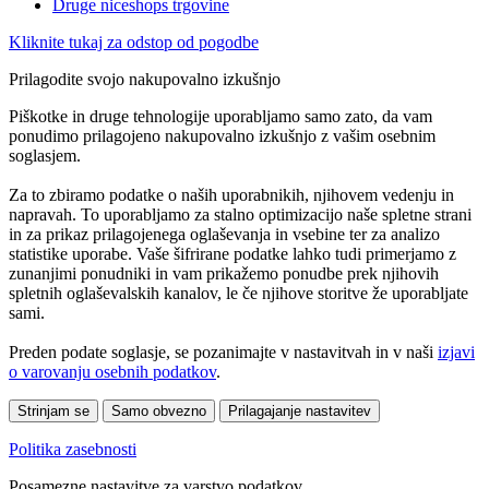
Druge niceshops trgovine
Kliknite tukaj za odstop od pogodbe
Prilagodite svojo nakupovalno izkušnjo
Piškotke in druge tehnologije uporabljamo samo zato, da vam
ponudimo prilagojeno nakupovalno izkušnjo z vašim osebnim
soglasjem.
Za to zbiramo podatke o naših uporabnikih, njihovem vedenju in
napravah. To uporabljamo za stalno optimizacijo naše spletne strani
in za prikaz prilagojenega oglaševanja in vsebine ter za analizo
statistike uporabe. Vaše šifrirane podatke lahko tudi primerjamo z
zunanjimi ponudniki in vam prikažemo ponudbe prek njihovih
spletnih oglaševalskih kanalov, le če njihove storitve že uporabljate
sami.
Preden podate soglasje, se pozanimajte v nastavitvah in v naši
izjavi
o varovanju osebnih podatkov
.
Strinjam se
Samo obvezno
Prilagajanje nastavitev
Politika zasebnosti
Posamezne nastavitve za varstvo podatkov