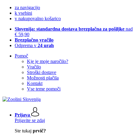
za navigacijo
k vsebini
v nakupovalno košarico
Slovenija: standardna dostava brezplačna za pošiljke
nad
€ 59,90
Brezplačno vračilo
Odprema v
24 urah
Pomoč
Kje je moje naročilo?
Vračilo
Stroški dostave
Možnosti plačila
Kontakt
Vse teme pomoči
Prijava
Prijavite se zdaj
Ste tukaj
prvič?