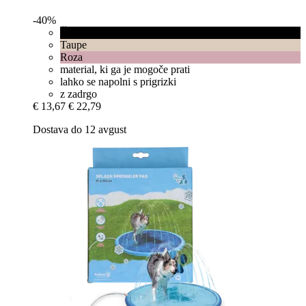
-40%
Črna
Taupe
Roza
material, ki ga je mogoče prati
lahko se napolni s prigrizki
z zadrgo
€ 13,67
€ 22,79
Dostava do 12 avgust