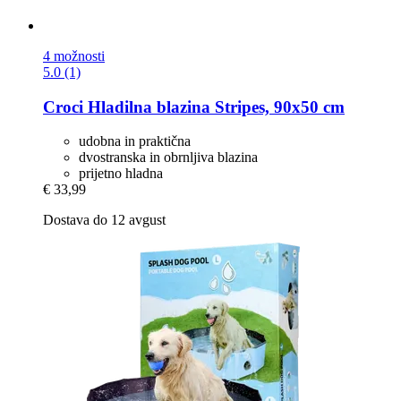
4 možnosti
5.0 (1)
Croci
Hladilna blazina Stripes, 90x50 cm
udobna in praktična
dvostranska in obrnljiva blazina
prijetno hladna
€ 33,99
Dostava do 12 avgust