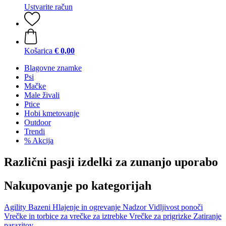
Ustvarite račun
Košarica
€ 0,00
Blagovne znamke
Psi
Mačke
Male živali
Ptice
Hobi kmetovanje
Outdoor
Trendi
% Akcija
Različni pasji izdelki za zunanjo uporabo
Nakupovanje po kategorijah
Agility
Bazeni
Hlajenje in ogrevanje
Nadzor
Vidljivost ponoči
Vrečke in torbice za vrečke za iztrebke
Vrečke za prigrizke
Zatiranje
parazitov