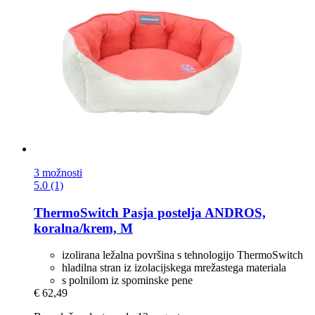
3 možnosti
5.0 (1)
ThermoSwitch
Pasja postelja ANDROS,
koralna/krem, M
izolirana ležalna površina s tehnologijo ThermoSwitch
hladilna stran iz izolacijskega mrežastega materiala
s polnilom iz spominske pene
€ 62,49