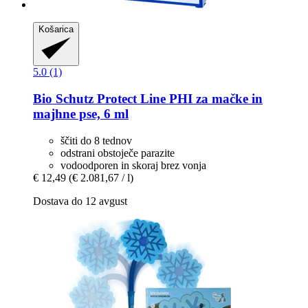
Košarica
5.0 (1)
Bio Schutz
Protect Line PHI za mačke in
majhne pse, 6 ml
ščiti do 8 tednov
odstrani obstoječe parazite
vodoodporen in skoraj brez vonja
€ 12,49
(€ 2.081,67 / l)
Dostava do 12 avgust