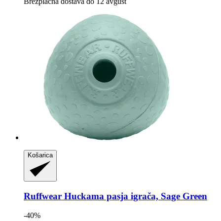
Brezplačna dostava do 12 avgust
Košarica
Ruffwear
Huckama pasja igrača, Sage Green
-40%