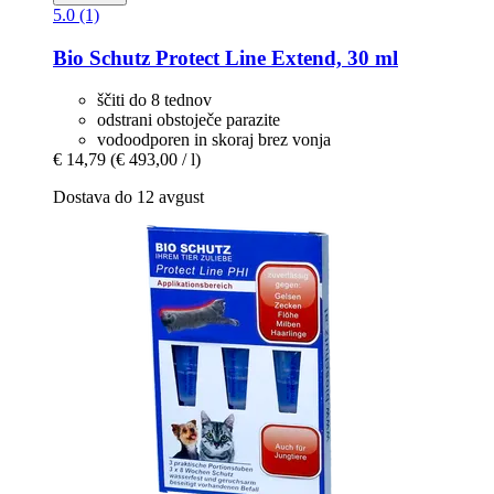
5.0 (1)
Bio Schutz
Protect Line Extend, 30 ml
ščiti do 8 tednov
odstrani obstoječe parazite
vodoodporen in skoraj brez vonja
€ 14,79
(€ 493,00 / l)
Dostava do 12 avgust