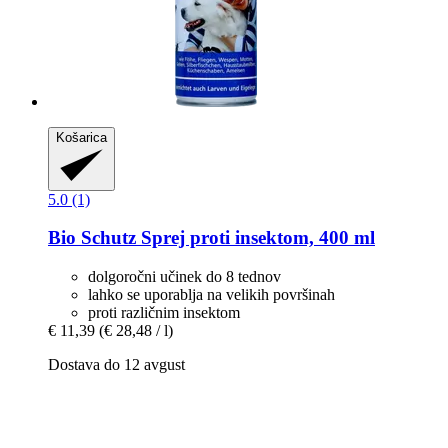
Košarica
5.0 (1)
Bio Schutz
Sprej proti insektom, 400 ml
dolgoročni učinek do 8 tednov
lahko se uporablja na velikih površinah
proti različnim insektom
€ 11,39
(€ 28,48 / l)
Dostava do 12 avgust