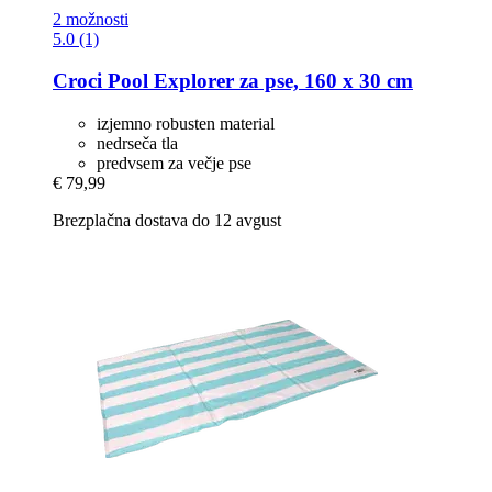
2 možnosti
5.0 (1)
Croci
Pool Explorer za pse, 160 x 30 cm
izjemno robusten material
nedrseča tla
predvsem za večje pse
€ 79,99
Brezplačna dostava do 12 avgust