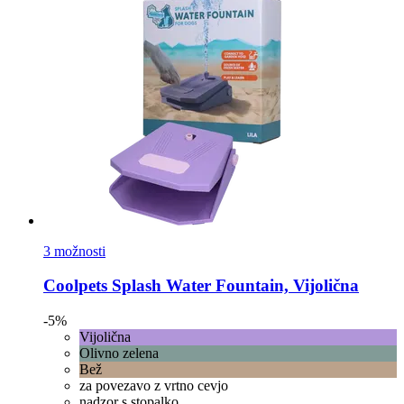
3 možnosti
Coolpets
Splash Water Fountain, Vijolična
-5%
Vijolična
Olivno zelena
Bež
za povezavo z vrtno cevjo
nadzor s stopalko