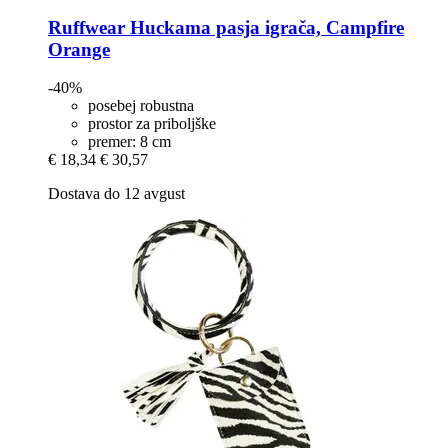
Ruffwear
Huckama pasja igrača, Campfire
Orange
-40%
posebej robustna
prostor za priboljške
premer: 8 cm
€ 18,34
€ 30,57
Dostava do 12 avgust