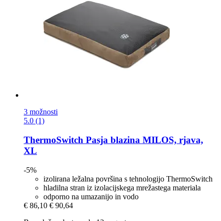
3 možnosti
5.0 (1)
ThermoSwitch
Pasja blazina MILOS, rjava,
XL
-5%
izolirana ležalna površina s tehnologijo ThermoSwitch
hladilna stran iz izolacijskega mrežastega materiala
odporno na umazanijo in vodo
€ 86,10
€ 90,64