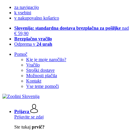
za navigacijo
k vsebini
v nakupovalno košarico
Slovenija: standardna dostava brezplačna za pošiljke
nad
€ 59,90
Brezplačno vračilo
Odprema v
24 urah
Pomoč
Kje je moje naročilo?
Vračilo
Stroški dostave
Možnosti plačila
Kontakt
Vse teme pomoči
Prijava
Prijavite se zdaj
Ste tukaj
prvič?