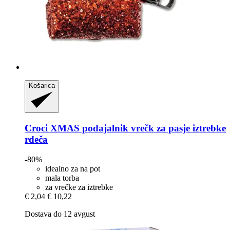
Košarica
Croci
XMAS podajalnik vrečk za pasje iztrebke
rdeča
-80%
idealno za na pot
mala torba
za vrečke za iztrebke
€ 2,04
€ 10,22
Dostava do 12 avgust