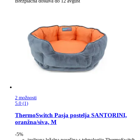
Brezplačna dostava do 12 avgust
2 možnosti
5.0 (1)
ThermoSwitch
Pasja postelja SANTORINI,
oranžna/siva, M
-5%
izolirana ležalna površina s tehnologijo ThermoSwitch