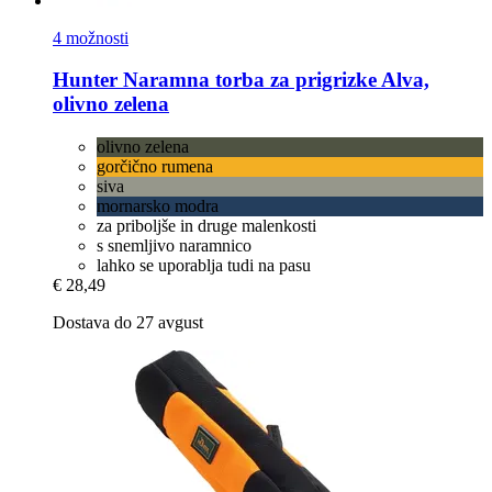
4 možnosti
Hunter
Naramna torba za prigrizke Alva,
olivno zelena
olivno zelena
gorčično rumena
siva
mornarsko modra
za priboljše in druge malenkosti
s snemljivo naramnico
lahko se uporablja tudi na pasu
€ 28,49
Dostava do 27 avgust