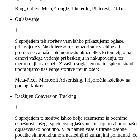
Bing, Criteo, Meta, Google, LinkedIn, Pinterest, TikTok
Oglaševanje
S sprejetjem teh storitev vam lahko prikazujemo oglase,
prilagojene vašim interesom, sponzorirane vsebine ali
promocije za naše spletno mesto ali izdelke, ki temleljijo na
osnovi vašega vedenja pri brskanju in nakupovanju, ter
merimo njihov uspeh. Z vašim soglasjem na tej spletni strani
uporabljamo naslednje storitve tretjih oseb:
Meta-Pixel, Microsoft Advertising, Priporočila izdelkov na
podlagi klikov
Razširjen Conversion Tracking
S sprejetjem te storitve lahko bolje razumemo in ocenimo
uspešnost našega spletnega oglaševanja ter optimiziramo našo
oglaševalsko ponudbo. V ta namen vaše šifrirane osebne
podatke sinhroniziramo z naslednjimi zunanjimi ponudniki, če