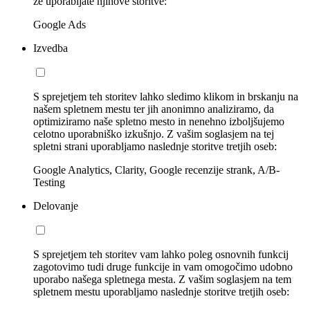
že uporabljate njihove storitve:
Google Ads
Izvedba
S sprejetjem teh storitev lahko sledimo klikom in brskanju na
našem spletnem mestu ter jih anonimno analiziramo, da
optimiziramo naše spletno mesto in nenehno izboljšujemo
celotno uporabniško izkušnjo. Z vašim soglasjem na tej
spletni strani uporabljamo naslednje storitve tretjih oseb:
Google Analytics, Clarity, Google recenzije strank, A/B-
Testing
Delovanje
S sprejetjem teh storitev vam lahko poleg osnovnih funkcij
zagotovimo tudi druge funkcije in vam omogočimo udobno
uporabo našega spletnega mesta. Z vašim soglasjem na tem
spletnem mestu uporabljamo naslednje storitve tretjih oseb: