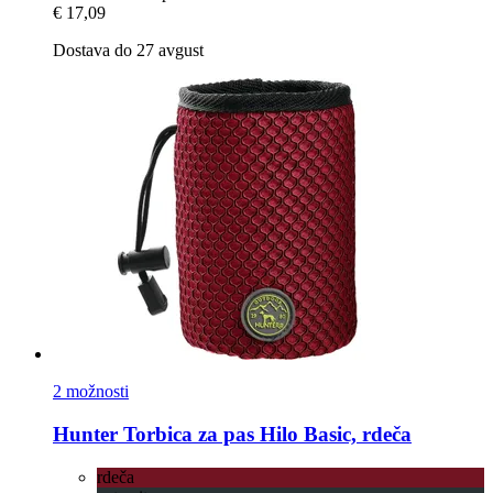
€ 17,09
Dostava do 27 avgust
2 možnosti
Hunter
Torbica za pas Hilo Basic, rdeča
rdeča