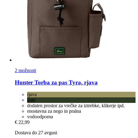
2 možnosti
Hunter
Torba za pas Tyra, rjava
rjava
kaki
dodaten prostor za vrečke za iztrebke, klikerje ipd.
enostavna za nego in pralna
vodoodporna
€ 22,99
Dostava do 27 avgust