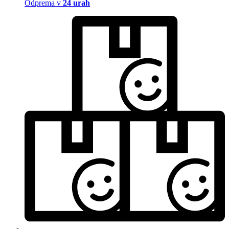
Odprema v
24 urah