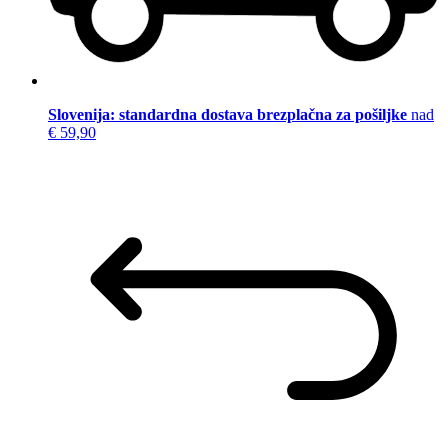
Slovenija: standardna dostava brezplačna za pošiljke
nad
€ 59,90