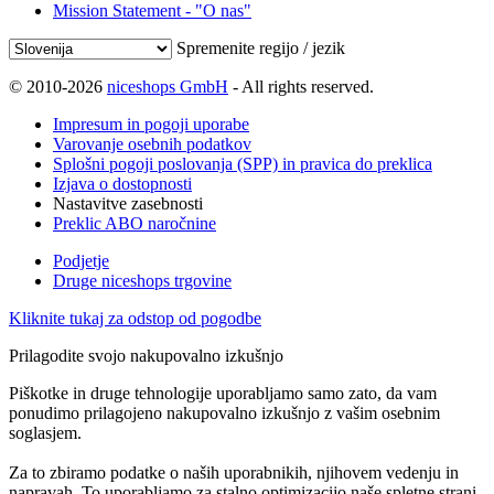
Mission Statement - "O nas"
Spremenite regijo / jezik
© 2010-2026
niceshops GmbH
- All rights reserved.
Impresum in pogoji uporabe
Varovanje osebnih podatkov
Splošni pogoji poslovanja (SPP) in pravica do preklica
Izjava o dostopnosti
Nastavitve zasebnosti
Preklic ABO naročnine
Podjetje
Druge niceshops trgovine
Kliknite tukaj za odstop od pogodbe
Prilagodite svojo nakupovalno izkušnjo
Piškotke in druge tehnologije uporabljamo samo zato, da vam
ponudimo prilagojeno nakupovalno izkušnjo z vašim osebnim
soglasjem.
Za to zbiramo podatke o naših uporabnikih, njihovem vedenju in
napravah. To uporabljamo za stalno optimizacijo naše spletne strani