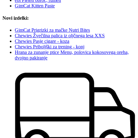
ebi Pleten obroč, rumen
GimCat Kitten Paste
Novi izdelki:
GimCat Prigrizki za mačke Nutri Bites
Chewies Žvečilna palica iz oljčnega lesa XXS
Chewies Pasje cigare - koza
Chewies Priboljški za trening - konj
Hrana za zunanje ptice Menu, polovica kokosovega oreha,
dvojno pakiranje