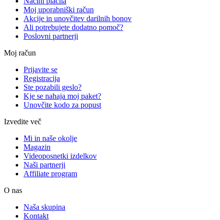
Načini plačila
Moj uporabniški račun
Akcije in unovčitev darilnih bonov
Ali potrebujete dodatno pomoč?
Poslovni partnerji
Moj račun
Prijavite se
Registracija
Ste pozabili geslo?
Kje se nahaja moj paket?
Unovčite kodo za popust
Izvedite več
Mi in naše okolje
Magazin
Videoposnetki izdelkov
Naši partnerji
Affiliate program
O nas
Naša skupina
Kontakt