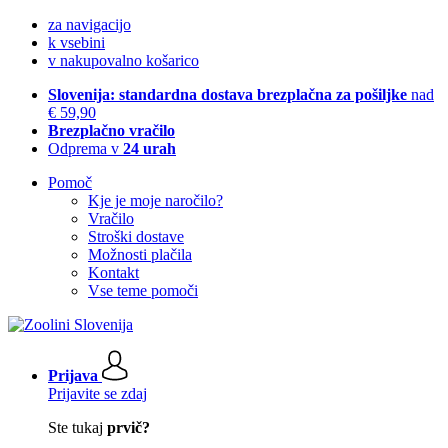
za navigacijo
k vsebini
v nakupovalno košarico
Slovenija: standardna dostava brezplačna za pošiljke
nad
€ 59,90
Brezplačno vračilo
Odprema v
24 urah
Pomoč
Kje je moje naročilo?
Vračilo
Stroški dostave
Možnosti plačila
Kontakt
Vse teme pomoči
Prijava
Prijavite se zdaj
Ste tukaj
prvič?