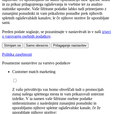
in za prikaz prilagojenega oglaševanja in vsebine ter za analizo
statistike uporabe. Vaše šifrirane podatke lahko tudi primerjamo z
zunanjimi ponudniki in vam prikažemo ponudbe prek njihovih
spletnih oglaševalskih kanalov, le če njihove storitve že uporabljate
sami.
Preden podate soglasje, se pozanimajte v nastavitvah in v naši
izjavi
o varovanju osebnih podatkov
.
Strinjam se
Samo obvezno
Prilagajanje nastavitev
Politika zasebnosti
Posamezne nastavitve za varstvo podatkov
Customer match marketing
Z vašo privolitvijo vas bomo obveščali tudi o promocijah
zunaj našega spletnega mesta in vam prikazovali ustrezne
izdelke. V ta namen vaše šifrirane osebne podatke
sinhroniziramo z naslednjimi zunanjimi ponudniki in
uporabljamo njihove spletne oglaševalske kanale, če že
uporabljate njihove storitve: