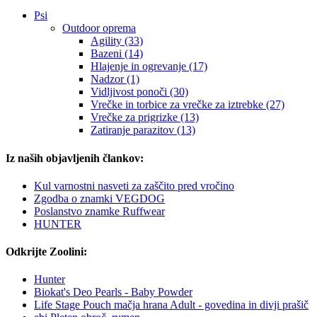
Psi
Outdoor oprema
Agility (33)
Bazeni (14)
Hlajenje in ogrevanje (17)
Nadzor (1)
Vidljivost ponoči (30)
Vrečke in torbice za vrečke za iztrebke (27)
Vrečke za prigrizke (13)
Zatiranje parazitov (13)
Iz naših objavljenih člankov:
Kul varnostni nasveti za zaščito pred vročino
Zgodba o znamki VEGDOG
Poslanstvo znamke Ruffwear
HUNTER
Odkrijte Zoolini:
Hunter
Biokat's Deo Pearls - Baby Powder
Life Stage Pouch mačja hrana Adult - govedina in divji prašič