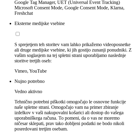
Google Tag Manager, UET (Universal Event Tracking)
Microsoft Consent Mode, Google Consent Mode, Klarna,
Freshchat
Eksterne medijske vsebine
S sprejetjem teh storitev vam lahko prikažemo videoposnetke
ali druge medijske vsebine, ki jih gostijo zunanji ponudniki. Z
vašim soglasjem na tej spletni strani uporabljamo naslednje
storitve tretjih oseb:
Vimeo, YouTube
Nujno potrebno
Vedno aktivno
Tehnično potrebni piškotki omogočajo le osnovne funkcije
naše spletne strani. Omogočajo vam na primer zbiranje
izdelkov v vaši nakupovalni košarici ali dostop do vašega
uporabniškega računa. To pomeni, da o vas ne moremo
ničesar sklepati, prav tako dobljeni podatki ne bodo nikoli
posredovani tretjim osebam.