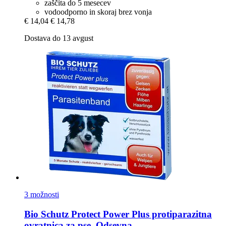
zaščita do 5 mesecev
vodoodporno in skoraj brez vonja
€ 14,04
€ 14,78
Dostava do 13 avgust
3 možnosti
Bio Schutz
Protect Power Plus protiparazitna
ovratnica za pse, Odsevna