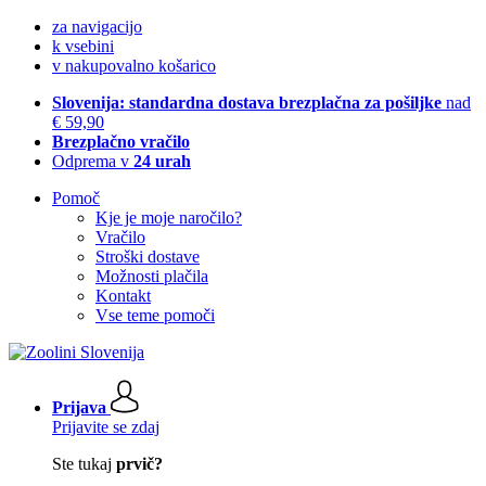
za navigacijo
k vsebini
v nakupovalno košarico
Slovenija: standardna dostava brezplačna za pošiljke
nad
€ 59,90
Brezplačno vračilo
Odprema v
24 urah
Pomoč
Kje je moje naročilo?
Vračilo
Stroški dostave
Možnosti plačila
Kontakt
Vse teme pomoči
Prijava
Prijavite se zdaj
Ste tukaj
prvič?