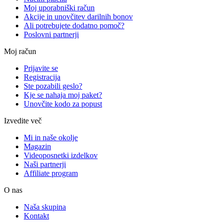
Moj uporabniški račun
Akcije in unovčitev darilnih bonov
Ali potrebujete dodatno pomoč?
Poslovni partnerji
Moj račun
Prijavite se
Registracija
Ste pozabili geslo?
Kje se nahaja moj paket?
Unovčite kodo za popust
Izvedite več
Mi in naše okolje
Magazin
Videoposnetki izdelkov
Naši partnerji
Affiliate program
O nas
Naša skupina
Kontakt