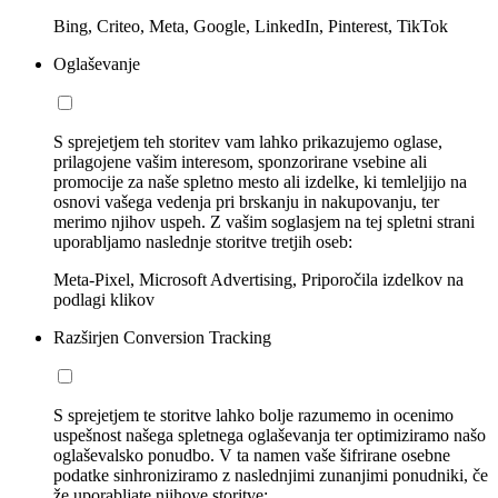
Bing, Criteo, Meta, Google, LinkedIn, Pinterest, TikTok
Oglaševanje
S sprejetjem teh storitev vam lahko prikazujemo oglase,
prilagojene vašim interesom, sponzorirane vsebine ali
promocije za naše spletno mesto ali izdelke, ki temleljijo na
osnovi vašega vedenja pri brskanju in nakupovanju, ter
merimo njihov uspeh. Z vašim soglasjem na tej spletni strani
uporabljamo naslednje storitve tretjih oseb:
Meta-Pixel, Microsoft Advertising, Priporočila izdelkov na
podlagi klikov
Razširjen Conversion Tracking
S sprejetjem te storitve lahko bolje razumemo in ocenimo
uspešnost našega spletnega oglaševanja ter optimiziramo našo
oglaševalsko ponudbo. V ta namen vaše šifrirane osebne
podatke sinhroniziramo z naslednjimi zunanjimi ponudniki, če
že uporabljate njihove storitve: