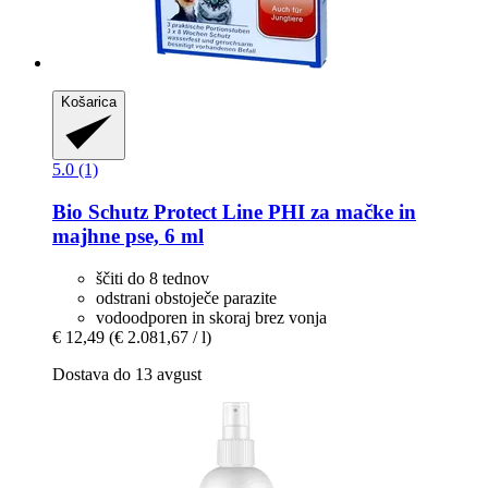
Košarica
5.0 (1)
Bio Schutz
Protect Line PHI za mačke in
majhne pse, 6 ml
ščiti do 8 tednov
odstrani obstoječe parazite
vodoodporen in skoraj brez vonja
€ 12,49
(€ 2.081,67 / l)
Dostava do 13 avgust