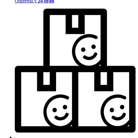
Odprema v
24 urah