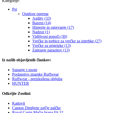
Kategorije:
Psi
Outdoor oprema
Agility (33)
Bazeni (14)
Hlajenje in ogrevanje (17)
Nadzor (1)
Vidljivost ponoči (30)
Vrečke in torbice za vrečke za iztrebke (27)
Vrečke za prigrizke (13)
Zatiranje parazitov (13)
Iz naših objavljenih člankov:
Supanje s psom
Poslanstvo znamke Ruffwear
Ruffwear - preizkušena obljuba
HUNTER
Odkrijte Zoolini:
Kattovit
Camon Dimljene zajčje palčke
Royal Canin Mačja hrana Fit 32