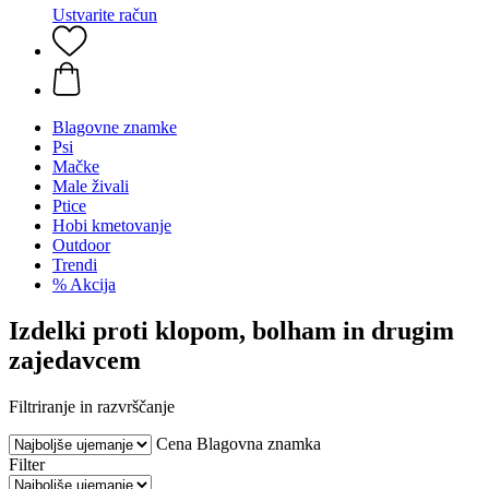
Ustvarite račun
Blagovne znamke
Psi
Mačke
Male živali
Ptice
Hobi kmetovanje
Outdoor
Trendi
% Akcija
Izdelki proti klopom, bolham in drugim
zajedavcem
Filtriranje in razvrščanje
Cena
Blagovna znamka
Filter