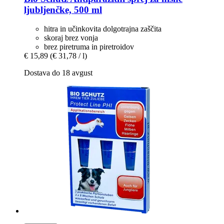
ljubljenčke, 500 ml
hitra in učinkovita dolgotrajna zaščita
skoraj brez vonja
brez piretruma in piretroidov
€ 15,89
(€ 31,78 / l)
Dostava do 18 avgust