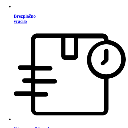
Brezplačno
vračilo