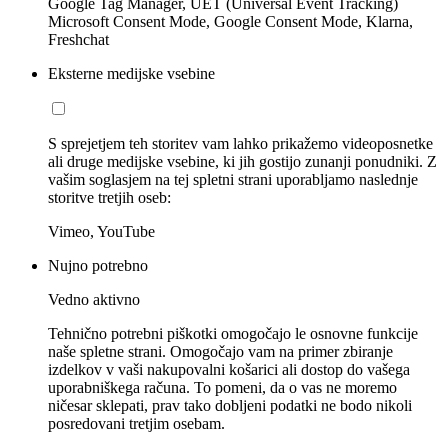
Google Tag Manager, UET (Universal Event Tracking)
Microsoft Consent Mode, Google Consent Mode, Klarna,
Freshchat
Eksterne medijske vsebine
S sprejetjem teh storitev vam lahko prikažemo videoposnetke
ali druge medijske vsebine, ki jih gostijo zunanji ponudniki. Z
vašim soglasjem na tej spletni strani uporabljamo naslednje
storitve tretjih oseb:
Vimeo, YouTube
Nujno potrebno
Vedno aktivno
Tehnično potrebni piškotki omogočajo le osnovne funkcije
naše spletne strani. Omogočajo vam na primer zbiranje
izdelkov v vaši nakupovalni košarici ali dostop do vašega
uporabniškega računa. To pomeni, da o vas ne moremo
ničesar sklepati, prav tako dobljeni podatki ne bodo nikoli
posredovani tretjim osebam.