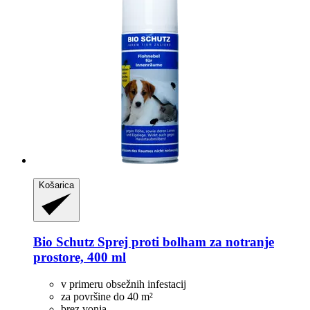
Košarica
Bio Schutz
Sprej proti bolham za notranje
prostore, 400 ml
v primeru obsežnih infestacij
za površine do 40 m²
brez vonja