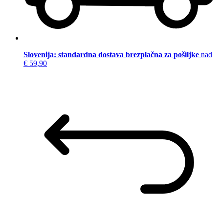
Slovenija: standardna dostava brezplačna za pošiljke
nad
€ 59,90