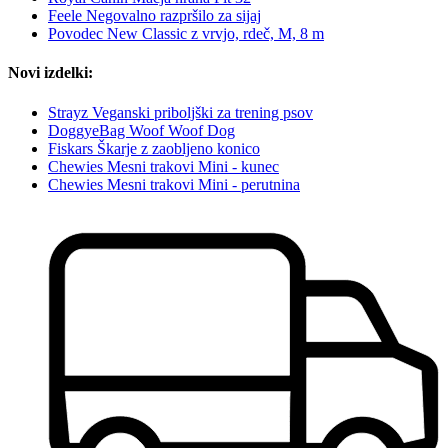
Feele Negovalno razpršilo za sijaj
Povodec New Classic z vrvjo, rdeč, M, 8 m
Novi izdelki:
Strayz Veganski priboljški za trening psov
DoggyeBag Woof Woof Dog
Fiskars Škarje z zaobljeno konico
Chewies Mesni trakovi Mini - kunec
Chewies Mesni trakovi Mini - perutnina