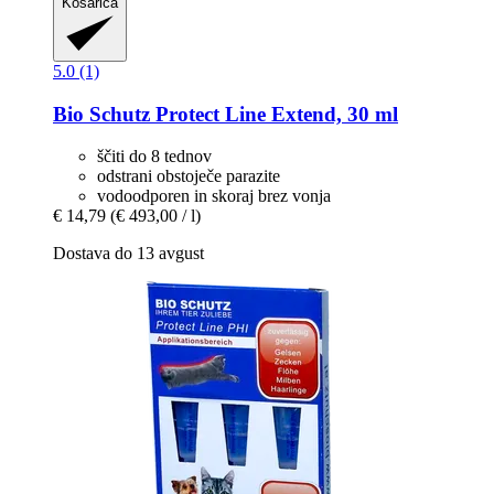
Košarica
5.0 (1)
Bio Schutz
Protect Line Extend, 30 ml
ščiti do 8 tednov
odstrani obstoječe parazite
vodoodporen in skoraj brez vonja
€ 14,79
(€ 493,00 / l)
Dostava do 13 avgust