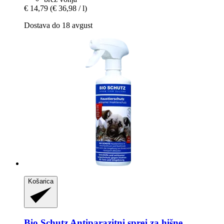
€ 14,79
(€ 36,98 / l)
Dostava do 18 avgust
Košarica
Bio Schutz
Antiparazitni sprej za hišne