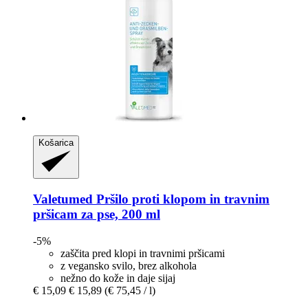
Košarica
Valetumed
Pršilo proti klopom in travnim
pršicam za pse, 200 ml
-5%
zaščita pred klopi in travnimi pršicami
z vegansko svilo, brez alkohola
nežno do kože in daje sijaj
€ 15,09
€ 15,89
(€ 75,45 / l)