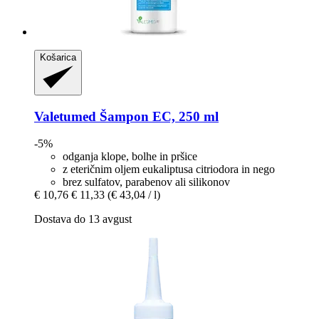
Košarica
Valetumed
Šampon EC, 250 ml
-5%
odganja klope, bolhe in pršice
z eteričnim oljem eukaliptusa citriodora in nego
brez sulfatov, parabenov ali silikonov
€ 10,76
€ 11,33
(€ 43,04 / l)
Dostava do 13 avgust