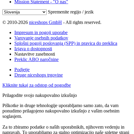
Mission Statement - "O nas"
Spremenite regijo / jezik
© 2010-2026
niceshops GmbH
- All rights reserved.
Impresum in pogoji uporabe
Varovanje osebnih podatkov
Splošni pogoji poslovanja (SPP) in pravica do preklica
Izjava o dostopnosti
Nastavitve zasebnosti
Preklic ABO naročnine
Podjetje
Druge niceshops trgovine
Kliknite tukaj za odstop od pogodbe
Prilagodite svojo nakupovalno izkušnjo
Piškotke in druge tehnologije uporabljamo samo zato, da vam
ponudimo prilagojeno nakupovalno izkušnjo z vašim osebnim
soglasjem.
Za to zbiramo podatke o naših uporabnikih, njihovem vedenju in
napravah. To uporabljamo za stalno optimizacijo naše spletne strani