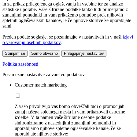
in za prikaz prilagojenega oglaševanja in vsebine ter za analizo
statistike uporabe. Vaše šifrirane podatke lahko tudi primerjamo z
zunanjimi ponudniki in vam prikažemo ponudbe prek njihovih
spletnih oglaševalskih kanalov, le če njihove storitve že uporabljate
sami.
Preden podate soglasje, se pozanimajte v nastavitvah in v naši
izjavi
o varovanju osebnih podatkov
.
Strinjam se
Samo obvezno
Prilagajanje nastavitev
Politika zasebnosti
Posamezne nastavitve za varstvo podatkov
Customer match marketing
Z vašo privolitvijo vas bomo obveščali tudi o promocijah
zunaj našega spletnega mesta in vam prikazovali ustrezne
izdelke. V ta namen vaše šifrirane osebne podatke
sinhroniziramo z naslednjimi zunanjimi ponudniki in
uporabljamo njihove spletne oglaševalske kanale, če že
uporabljate njihove storitve: