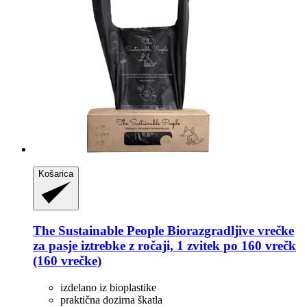
Košarica
The Sustainable People
Biorazgradljive vrečke
za pasje iztrebke z ročaji, 1 zvitek po 160 vrečk
(160 vrečke)
izdelano iz bioplastike
praktična dozirna škatla