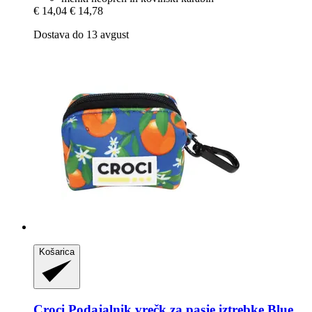
€ 14,04
€ 14,78
Dostava do 13 avgust
Košarica
Croci
Podajalnik vrečk za pasje iztrebke Blue