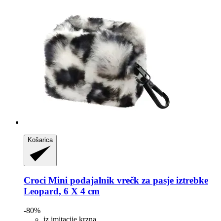
Košarica
Croci
Mini podajalnik vrečk za pasje iztrebke
Leopard, 6 X 4 cm
-80%
iz imitacije krzna