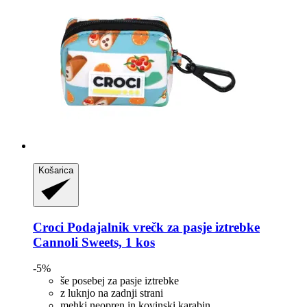
Košarica
Croci
Podajalnik vrečk za pasje iztrebke
Cannoli Sweets, 1 kos
-5%
še posebej za pasje iztrebke
z luknjo na zadnji strani
mehki neopren in kovinski karabin