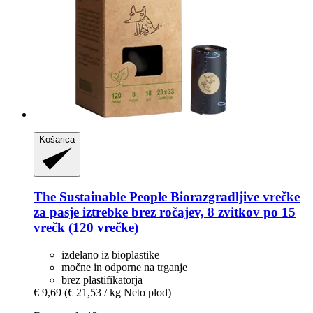
Košarica
The Sustainable People
Biorazgradljive vrečke
za pasje iztrebke brez ročajev, 8 zvitkov po 15
vrečk (120 vrečke)
izdelano iz bioplastike
močne in odporne na trganje
brez plastifikatorja
€ 9,69
(€ 21,53 / kg Neto plod)