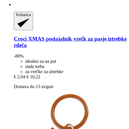
Košarica
Croci
XMAS podajalnik vrečk za pasje iztrebke
rdeča
-80%
idealno za na pot
mala torba
za vrečke za iztrebke
€ 2,04
€ 10,22
Dostava do 13 avgust