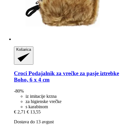
Košarica
Croci
Podajalnik za vrečke za pasje iztrebke
Boho, 6 x 4 cm
-80%
iz imitacije krzna
za higienske vrečke
s karabinom
€ 2,71
€ 13,55
Dostava do 13 avgust