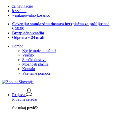
za navigacijo
k vsebini
v nakupovalno košarico
Slovenija: standardna dostava brezplačna za pošiljke
nad
€ 59,90
Brezplačno vračilo
Odprema v
24 urah
Pomoč
Kje je moje naročilo?
Vračilo
Stroški dostave
Možnosti plačila
Kontakt
Vse teme pomoči
Prijava
Prijavite se zdaj
Ste tukaj
prvič?