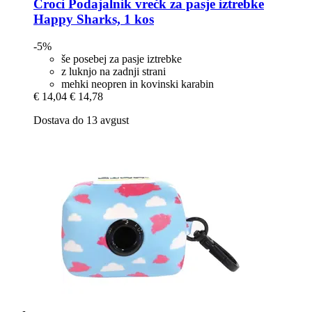
Croci
Podajalnik vrečk za pasje iztrebke
Happy Sharks, 1 kos
-5%
še posebej za pasje iztrebke
z luknjo na zadnji strani
mehki neopren in kovinski karabin
€ 14,04
€ 14,78
Dostava do 13 avgust