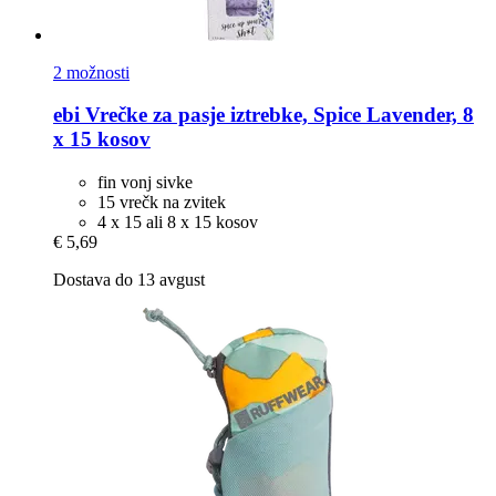
2 možnosti
ebi
Vrečke za pasje iztrebke, Spice Lavender, 8
x 15 kosov
fin vonj sivke
15 vrečk na zvitek
4 x 15 ali 8 x 15 kosov
€ 5,69
Dostava do 13 avgust