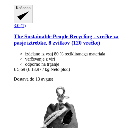
Košarica
3.0 (1)
The Sustainable People
Recycling -​ vrečke za
pasje iztrebke, 8 zvitkov (120 vrečke)
izdelano iz vsaj 80 % recikliranega materiala
varčevanje z viri
odporno na trganje
€ 5,69
(€ 18,97 / kg Neto plod)
Dostava do 13 avgust